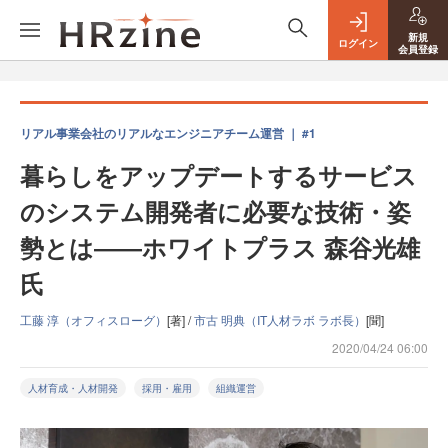
新規
ログイン
会員登録
リアル事業会社のリアルなエンジニアチーム運営 ｜ #1
暮らしをアップデートするサービス
のシステム開発者に必要な技術・姿
勢とは――ホワイトプラス 森谷光雄
氏
工藤 淳（オフィスローグ）
[著] /
市古 明典（IT人材ラボ ラボ長）
[聞]
2020/04/24 06:00
人材育成・人材開発
採用・雇用
組織運営