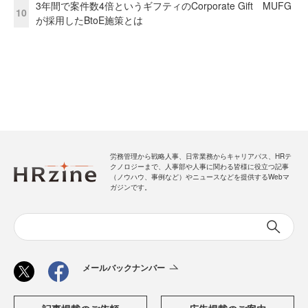
3年間で案件数4倍というギフティのCorporate Gift MUFG
10
が採用したBtoE施策とは
労務管理から戦略人事、日常業務からキャリアパス、HRテ
クノロジーまで、人事部や人事に関わる皆様に役立つ記事
（ノウハウ、事例など）やニュースなどを提供するWebマ
ガジンです。
メールバックナンバー