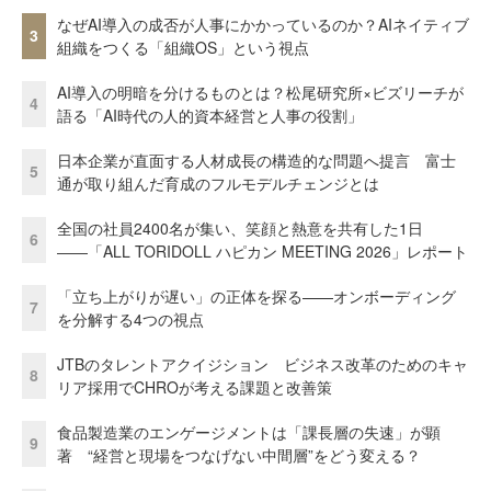
なぜAI導入の成否が人事にかかっているのか？AIネイティブ
3
組織をつくる「組織OS」という視点
AI導入の明暗を分けるものとは？松尾研究所×ビズリーチが
4
語る「AI時代の人的資本経営と人事の役割」
日本企業が直面する人材成長の構造的な問題へ提言 富士
5
通が取り組んだ育成のフルモデルチェンジとは
全国の社員2400名が集い、笑顔と熱意を共有した1日
6
――「ALL TORIDOLL ハピカン MEETING 2026」レポート
「立ち上がりが遅い」の正体を探る——オンボーディング
7
を分解する4つの視点
JTBのタレントアクイジション ビジネス改革のためのキャ
8
リア採用でCHROが考える課題と改善策
食品製造業のエンゲージメントは「課長層の失速」が顕
9
著 “経営と現場をつなげない中間層”をどう変える？