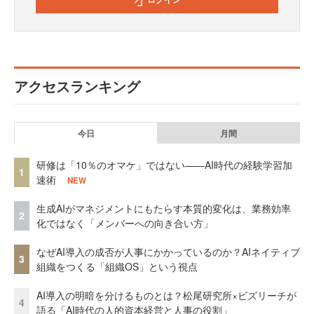
アクセスランキング
今日
月間
研修は「10％のオマケ」ではない——AI時代の経験学習加
1
速術
NEW
生成AIがマネジメントにもたらす本質的変化は、業務効率
2
化ではなく「メンバーへの向き合い方」
なぜAI導入の成否が人事にかかっているのか？AIネイティブ
3
組織をつくる「組織OS」という視点
AI導入の明暗を分けるものとは？松尾研究所×ビズリーチが
4
語る「AI時代の人的資本経営と人事の役割」