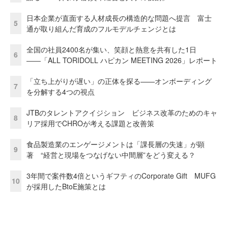
日本企業が直面する人材成長の構造的な問題へ提言 富士
5
通が取り組んだ育成のフルモデルチェンジとは
全国の社員2400名が集い、笑顔と熱意を共有した1日
6
――「ALL TORIDOLL ハピカン MEETING 2026」レポート
「立ち上がりが遅い」の正体を探る——オンボーディング
7
を分解する4つの視点
JTBのタレントアクイジション ビジネス改革のためのキャ
8
リア採用でCHROが考える課題と改善策
食品製造業のエンゲージメントは「課長層の失速」が顕
9
著 “経営と現場をつなげない中間層”をどう変える？
3年間で案件数4倍というギフティのCorporate Gift MUFG
10
が採用したBtoE施策とは