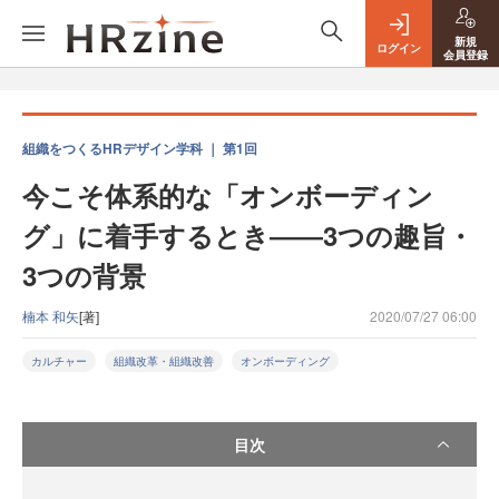
新規
ログイン
会員登録
組織をつくるHRデザイン学科 ｜ 第1回
今こそ体系的な「オンボーディン
グ」に着手するとき――3つの趣旨・
3つの背景
楠本 和矢
[著]
2020/07/27 06:00
カルチャー
組織改革・組織改善
オンボーディング
目次