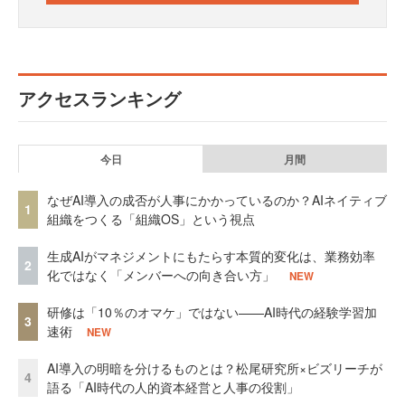
アクセスランキング
今日
月間
なぜAI導入の成否が人事にかかっているのか？AIネイティブ
1
組織をつくる「組織OS」という視点
生成AIがマネジメントにもたらす本質的変化は、業務効率
2
化ではなく「メンバーへの向き合い方」
NEW
研修は「10％のオマケ」ではない——AI時代の経験学習加
3
速術
NEW
AI導入の明暗を分けるものとは？松尾研究所×ビズリーチが
4
語る「AI時代の人的資本経営と人事の役割」