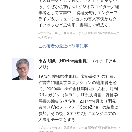
ィスローグとして独立。もともと文系なが
ら、なぜか現在はICTビジネスライター／編
集者として営業中。 得意分野はエンタープ
ライズ系ソリューションの導入事例からタ
イアップなど広告系、書籍まで幅広く。
※プロフィールは、執筆時点、または直近の記事の寄稿時点で
の内容です
この著者の最近の執筆記事
市古 明典（HRzine編集長）（イチゴ アキ
ノリ）
1972年愛知県生まれ。宝飾品会社の社員、
辞書専門編集プロダクションの編集者を経
て、2000年に株式会社翔泳社に入社。月刊
DBマガジン（休刊）、IT系技術書・資格学
習書の編集を担当後、2014年4月より開発
者向けWebメディア「CodeZine」の編集に
参加。その後、2017年7月にエンジニアの
人事をテーマとする「...
※プロフィールは、執筆時点、または直近の記事の寄稿時点で