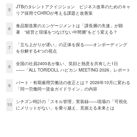
JTBのタレントアクイジション ビジネス改革のためのキャ
5
リア採用でCHROが考える課題と改善策
食品製造業のエンゲージメントは「課長層の失速」が顕
6
著 “経営と現場をつなげない中間層”をどう変える？
「立ち上がりが遅い」の正体を探る——オンボーディング
7
を分解する4つの視点
全国の社員2400名が集い、笑顔と熱意を共有した1日
8
――「ALL TORIDOLL ハピカン MEETING 2026」レポート
パート・有期雇用労働法の改正とは？ 2026年10月に変わる
9
「同一労働同一賃金ガイドライン」の内容
シチズン時計の「スキル管理」実装録——現場の「可視化
10
にメリットがない」を乗り越え、見据える未来とは