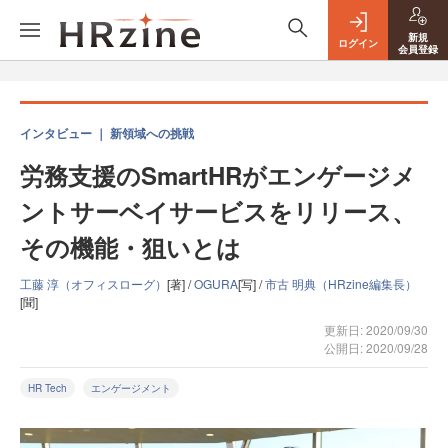
新規
ログイン
会員登録
インタビュー ｜ 新領域への挑戦
労務支援のSmartHRがエンゲージメ
ントサーベイサービスをリリース、
その機能・狙いとは
工藤 淳（オフィスローグ）
[著] /
OGURA
[写] /
市古 明典（HRzine編集長）
[聞]
更新日: 2020/09/30
公開日: 2020/09/28
HR Tech
エンゲージメント