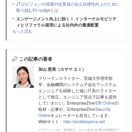
JTがビジョンの浸透や従業員の自立自律性向上のために
取り組むPJ nudgeとは
エンゲージメント向上に効く！ インターナルモビリテ
ィとリファラル採用による社内外の最適配置
もっと読む
この記事の著者
加山 恵美（カヤマ エミ）
フリーランスライター。茨城大学理学部
卒。金融機関のシステム子会社でシステム
エンジニアを経験した後にIT系のライター
として独立。エンジニア視点で記事を提供
していきたい。EnterpriseZine/
DB Online
の
取材・記事や、EnterpriseZine/
Security
Online
キュレーターも担当しています。
Webサイト：
http://emiekayama.net
※プロフィールは、執筆時点、または直近の記事の寄稿時点で