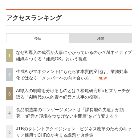
アクセスランキング
今日
月間
なぜAI導入の成否が人事にかかっているのか？AIネイティブ
1
組織をつくる「組織OS」という視点
生成AIがマネジメントにもたらす本質的変化は、業務効率
2
化ではなく「メンバーへの向き合い方」
NEW
AI導入の明暗を分けるものとは？松尾研究所×ビズリーチが
3
語る「AI時代の人的資本経営と人事の役割」
食品製造業のエンゲージメントは「課長層の失速」が顕
4
著 “経営と現場をつなげない中間層”をどう変える？
JTBのタレントアクイジション ビジネス改革のためのキャ
5
リア採用でCHROが考える課題と改善策