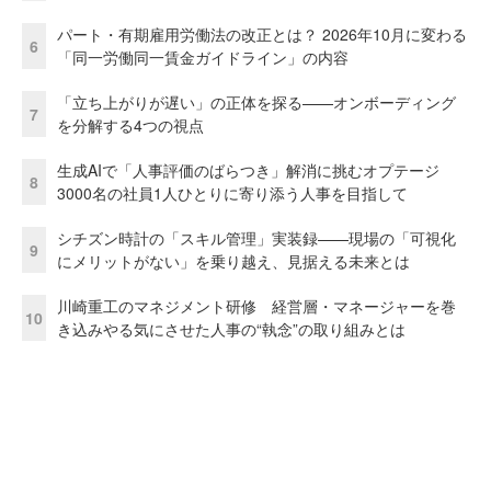
パート・有期雇用労働法の改正とは？ 2026年10月に変わる
6
「同一労働同一賃金ガイドライン」の内容
「立ち上がりが遅い」の正体を探る——オンボーディング
7
を分解する4つの視点
生成AIで「人事評価のばらつき」解消に挑むオプテージ
8
3000名の社員1人ひとりに寄り添う人事を目指して
シチズン時計の「スキル管理」実装録——現場の「可視化
9
にメリットがない」を乗り越え、見据える未来とは
川崎重工のマネジメント研修 経営層・マネージャーを巻
10
き込みやる気にさせた人事の“執念”の取り組みとは