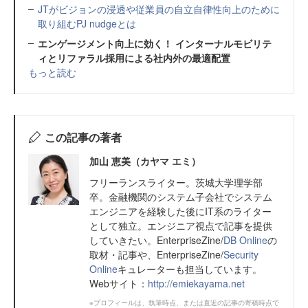
JTがビジョンの浸透や従業員の自立自律性向上のために
取り組むPJ nudgeとは
エンゲージメント向上に効く！ インターナルモビリテ
ィとリファラル採用による社内外の最適配置
もっと読む
この記事の著者
加山 恵美（カヤマ エミ）
フリーランスライター。茨城大学理学部
卒。金融機関のシステム子会社でシステム
エンジニアを経験した後にIT系のライター
として独立。エンジニア視点で記事を提供
していきたい。EnterpriseZine/
DB Online
の
取材・記事や、EnterpriseZine/
Security
Online
キュレーターも担当しています。
Webサイト：
http://emiekayama.net
※プロフィールは、執筆時点、または直近の記事の寄稿時点で