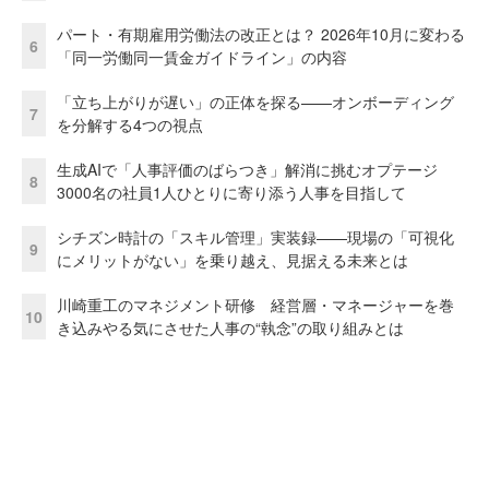
パート・有期雇用労働法の改正とは？ 2026年10月に変わる
6
「同一労働同一賃金ガイドライン」の内容
「立ち上がりが遅い」の正体を探る——オンボーディング
7
を分解する4つの視点
生成AIで「人事評価のばらつき」解消に挑むオプテージ
8
3000名の社員1人ひとりに寄り添う人事を目指して
シチズン時計の「スキル管理」実装録——現場の「可視化
9
にメリットがない」を乗り越え、見据える未来とは
川崎重工のマネジメント研修 経営層・マネージャーを巻
10
き込みやる気にさせた人事の“執念”の取り組みとは