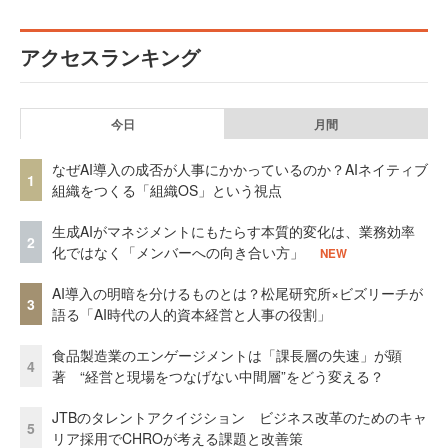
アクセスランキング
今日
月間
なぜAI導入の成否が人事にかかっているのか？AIネイティブ
1
組織をつくる「組織OS」という視点
生成AIがマネジメントにもたらす本質的変化は、業務効率
2
化ではなく「メンバーへの向き合い方」
NEW
AI導入の明暗を分けるものとは？松尾研究所×ビズリーチが
3
語る「AI時代の人的資本経営と人事の役割」
食品製造業のエンゲージメントは「課長層の失速」が顕
4
著 “経営と現場をつなげない中間層”をどう変える？
JTBのタレントアクイジション ビジネス改革のためのキャ
5
リア採用でCHROが考える課題と改善策