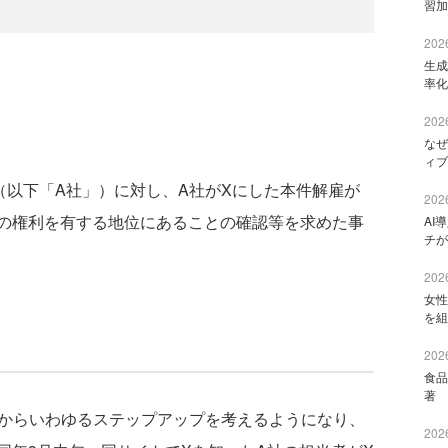
習加
2026
生成
率化
2026
なぜ
ィブ
以下「A社」）に対し、A社がXにした本件解雇が
2026
の権利を有する地位にあることの確認等を求めた事
AI
チが
2026
女性
を組
2026
食品
著 
頃からいわゆるステップアップを考えるようになり、
2026