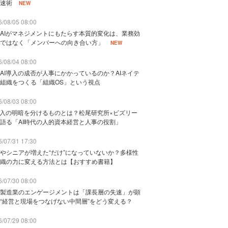
速術
NEW
/08/05 08:00
AIがマネジメントにもたらす本質的変化は、業務効
ではなく「メンバーへの向き合い方」
NEW
/08/04 08:00
AI導入の成否が人事にかかっているのか？AIネイテ
組織をつくる「組織OS」という視点
/08/03 08:00
導入の明暗を分けるものとは？松尾研究所×ビズリー
語る「AI時代の人的資本経営と人事の役割」
/07/31 17:30
やシニアが増えた“だけ”になっていないか？多様性
織の力に変える方法とは【おすすめ書籍】
/07/30 08:00
製造業のエンゲージメントは「課長層の失速」が顕
“経営と現場をつなげない中間層”をどう変える？
/07/29 08:00