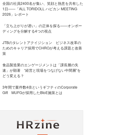
全国の社員2400名が集い、笑顔と熱意を共有した
1日――「ALL TORIDOLL ハピカン MEETING
2026」レポート
「立ち上がりが遅い」の正体を探る——オンボー
ディングを分解する4つの視点
JTBのタレントアクイジション ビジネス改革の
ためのキャリア採用でCHROが考える課題と改善
策
食品製造業のエンゲージメントは「課長層の失
速」が顕著 “経営と現場をつなげない中間層”を
どう変える？
3年間で案件数4倍というギフティのCorporate
Gift MUFGが採用したBtoE施策とは