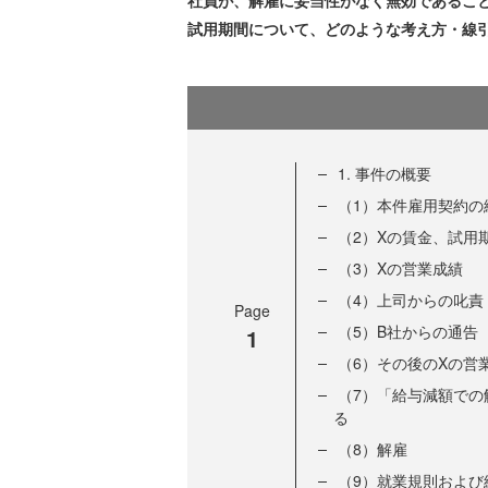
社員が、解雇に妥当性がなく無効であるこ
試用期間について、どのような考え方・線
1. 事件の概要
（1）本件雇用契約の
（2）Xの賃金、試用
（3）Xの営業成績
（4）上司からの叱責
Page
（5）B社からの通告
1
（6）その後のXの営
（7）「給与減額で
る
（8）解雇
（9）就業規則および