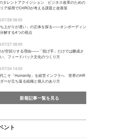
Bのタレントアクイジション ビジネス改革のための
リア採用でCHROが考える課題と改善策
/07/28 08:00
ち上がりが遅い」の正体を探る——オンボーディン
分解する4つの視点
/07/27 08:00
n1が空回りする理由——「投げ手」だけでは醸成さ
い、フィードバック文化のつくり方
/07/24 14:00
時代こそ「Humanity」を経営インフラへ 世界のHR
ダーが立ち返る組織と個人のあり方
新着記事一覧を見る
ベント