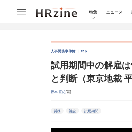
特集
ニュース
人事労務事件簿 ｜ #16
試用期間中の解雇は
と判断（東京地裁 平
坂本 直紀
[著]
労務
訴訟
試用期間