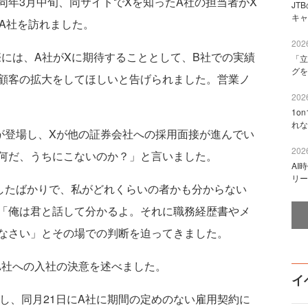
同年3月中旬、同サイトでXを知ったA社の担当者がX
JT
キャ
A社を訪れました。
2026
には、A社がXに期待することとして、B社での実績
「立
グを
顧客の拡大をしてほしいと告げられました。営業ノ
2026
1o
れな
登場し、Xが他の証券会社への採用面接が進んでい
2026
何だ、うちにこないのか？」と言いました。
AI
リー
したばかりで、私がどれくらいの者かも分からない
「俺は君と話して分かるよ。それに職務経歴書やメ
なさい」とその場での判断を迫ってきました。
社への入社の決意を述べました。
イ
職し、同月21日にA社に期間の定めのない雇用契約に