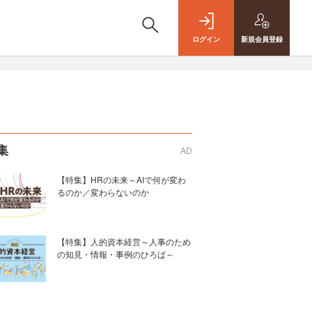
ログイン
新規
会員登録
集
AD
【特集】HRの未来～AIで何が変わ
るのか／変わらないのか
【特集】人的資本経営～人事のため
の知見・情報・事例のひろば～