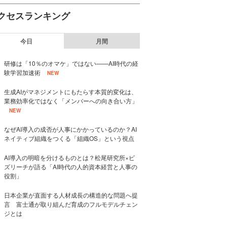
クセスランキング
今日
月間
研修は「10％のオマケ」ではない——AI時代の経
験学習加速術
NEW
生成AIがマネジメントにもたらす本質的変化は、
業務効率化ではなく「メンバーへの向き合い方」
NEW
なぜAI導入の成否が人事にかかっているのか？AI
ネイティブ組織をつくる「組織OS」という視点
AI導入の明暗を分けるものとは？松尾研究所×ビ
ズリーチが語る「AI時代の人的資本経営と人事の
役割」
日本企業が直面する人材成長の構造的な問題へ提
言 富士通が取り組んだ育成のフルモデルチェン
ジとは