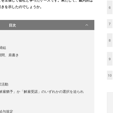
とを主張して会社と争ったケースです。果たして、裁判所は
引きを示したのでしょうか。
6
7
目次
8
締結
期間、肩書き
9
10
業活動
の解雇猶予」か「解雇受諾」のいずれかの選択を迫られ
給与規定