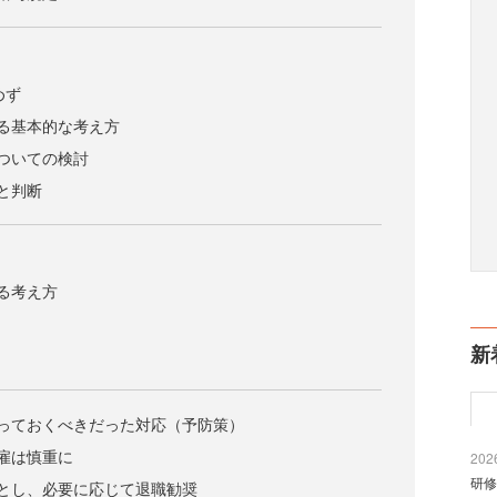
めず
る基本的な考え方
ついての検討
と判断
る考え方
新
っておくべきだった対応（予防策）
雇は慎重に
2026
研修
とし、必要に応じて退職勧奨