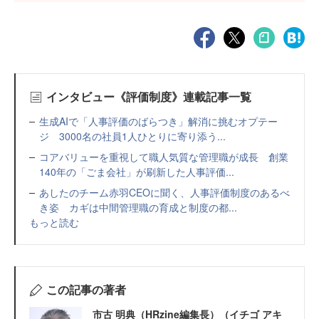
インタビュー《評価制度》連載記事一覧
生成AIで「人事評価のばらつき」解消に挑むオプテー
ジ 3000名の社員1人ひとりに寄り添う...
コアバリューを重視して職人気質な管理職が成長 創業
140年の「ごま会社」が刷新した人事評価...
あしたのチーム赤羽CEOに聞く、人事評価制度のあるべ
き姿 カギは中間管理職の育成と制度の都...
もっと読む
この記事の著者
市古 明典（HRzine編集長）（イチゴ アキ