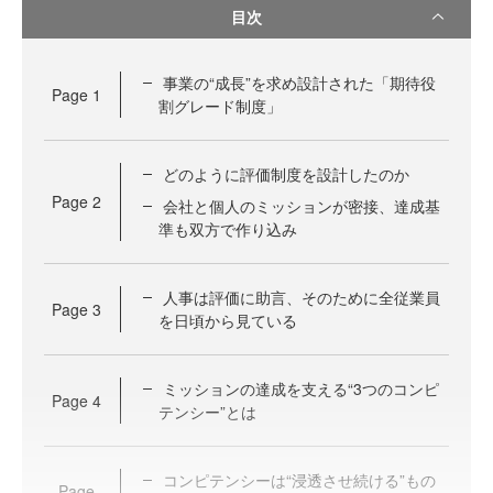
目次
事業の“成長”を求め設計された「期待役
Page
1
割グレード制度」
どのように評価制度を設計したのか
Page
2
会社と個人のミッションが密接、達成基
準も双方で作り込み
人事は評価に助言、そのために全従業員
Page
3
を日頃から見ている
ミッションの達成を支える“3つのコンピ
Page
4
テンシー”とは
コンピテンシーは“浸透させ続ける”もの
Page