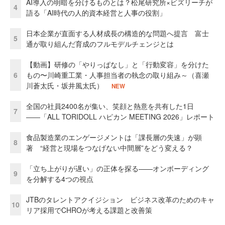
AI導入の明暗を分けるものとは？松尾研究所×ビズリーチが
4
語る「AI時代の人的資本経営と人事の役割」
日本企業が直面する人材成長の構造的な問題へ提言 富士
5
通が取り組んだ育成のフルモデルチェンジとは
【動画】研修の「やりっぱなし」と「行動変容」を分けた
6
もの〜川崎重工業・人事担当者の執念の取り組み～（喜瀬
川蒼太氏・坂井風太氏）
NEW
全国の社員2400名が集い、笑顔と熱意を共有した1日
7
――「ALL TORIDOLL ハピカン MEETING 2026」レポート
食品製造業のエンゲージメントは「課長層の失速」が顕
8
著 “経営と現場をつなげない中間層”をどう変える？
「立ち上がりが遅い」の正体を探る——オンボーディング
9
を分解する4つの視点
JTBのタレントアクイジション ビジネス改革のためのキャ
10
リア採用でCHROが考える課題と改善策