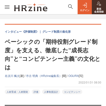
新規
ログイン
会員登録
インタビュー《評価制度》｜ グレード制度の進化形
ベーシックの「期待役割グレード制
度」を支える、徹底した“成長志
向”と“コンピテンシー主義”の文化と
は
名須川 楓太
[著] /
市古 明典（HRzine編集長）
[聞] /
OGURA
[写]
2022/01/31 08:00
人材育成・人材開発
評価
人事制度設計
コンピテンシー