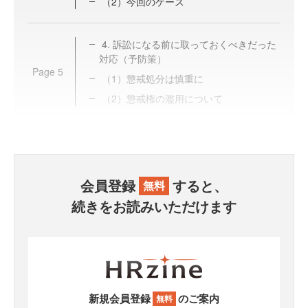
（2）今回のケース
4. 訴訟になる前に取っておくべきだった
対応（予防策）
Page
5
（1）懲戒処分は慎重に
（2）懲戒権の濫用について
会員登録
すると、
無料
続きをお読みいただけます
新規会員登録
のご案内
無料