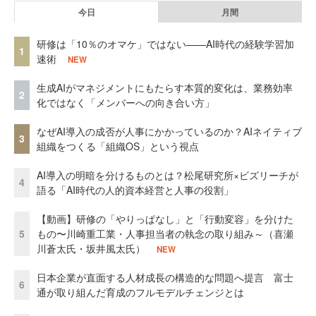
今日
月間
研修は「10％のオマケ」ではない——AI時代の経験学習加
1
速術
NEW
生成AIがマネジメントにもたらす本質的変化は、業務効率
2
化ではなく「メンバーへの向き合い方」
なぜAI導入の成否が人事にかかっているのか？AIネイティブ
3
組織をつくる「組織OS」という視点
AI導入の明暗を分けるものとは？松尾研究所×ビズリーチが
4
語る「AI時代の人的資本経営と人事の役割」
【動画】研修の「やりっぱなし」と「行動変容」を分けた
5
もの〜川崎重工業・人事担当者の執念の取り組み～（喜瀬
川蒼太氏・坂井風太氏）
NEW
日本企業が直面する人材成長の構造的な問題へ提言 富士
6
通が取り組んだ育成のフルモデルチェンジとは