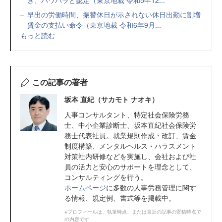
き、パワハラと認定（東京地裁 令和5年12...
早出の労働時間、振替休日が示されない休日出勤に割増
賃金の支払い命令（東京地裁 令和6年9月...
もっと読む
この記事の著者
坂本 直紀（サカモト ナオキ）
人事コンサルタント、特定社会保険労務
士、中小企業診断士、坂本直紀社会保険労
務士代表社員。就業規則作成・改訂、賃金
制度構築、メンタルヘルス・ハラスメント
対策社内研修などを実施し、会社および社
員の活力と安心のサポートを理念として、
コンサルティングを行う。
ホームページ
に多数の人事労務管理に関す
る情報、規定例、書式等を掲載中。
※プロフィールは、執筆時点、または直近の記事の寄稿時点で
の内容です