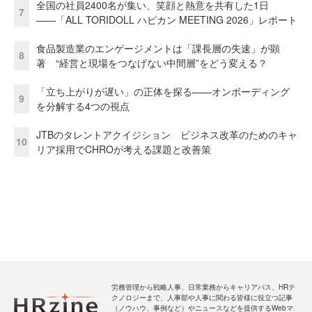
全国の社員2400名が集い、笑顔と熱意を共有した1日
7
――「ALL TORIDOLL ハピカン MEETING 2026」レポート
食品製造業のエンゲージメントは「課長層の失速」が顕
8
著 “経営と現場をつなげない中間層”をどう変える？
「立ち上がりが遅い」の正体を探る——オンボーディング
9
を分解する4つの視点
JTBのタレントアクイジション ビジネス改革のためのキャ
10
リア採用でCHROが考える課題と改善策
労務管理から戦略人事、日常業務からキャリアパス、HRテ
クノロジーまで、人事部や人事に関わる皆様に役立つ記事
（ノウハウ、事例など）やニュースなどを提供するWebマ