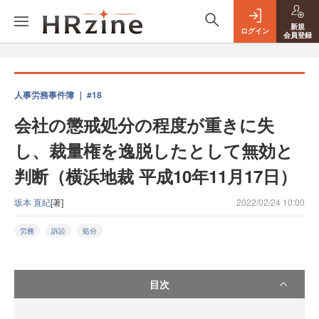
新規
ログイン
会員登録
人事労務事件簿 ｜ #18
会社の懲戒処分の程度が重きに失
し、裁量権を逸脱したとして無効と
判断（横浜地裁 平成10年11月17日）
坂本 直紀
[著]
2022/02/24 10:00
労務
訴訟
処分
目次