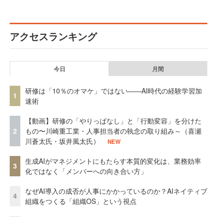
アクセスランキング
今日
月間
研修は「10％のオマケ」ではない——AI時代の経験学習加
1
速術
【動画】研修の「やりっぱなし」と「行動変容」を分けた
2
もの〜川崎重工業・人事担当者の執念の取り組み～（喜瀬
川蒼太氏・坂井風太氏）
NEW
生成AIがマネジメントにもたらす本質的変化は、業務効率
3
化ではなく「メンバーへの向き合い方」
なぜAI導入の成否が人事にかかっているのか？AIネイティブ
4
組織をつくる「組織OS」という視点