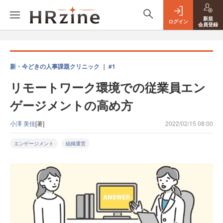
新規
ログイン
会員登録
新・今どきの人事課題クリニック ｜ #1
リモートワーク環境での従業員エン
ゲージメントの高め方
小澤 美佳
[著]
2022/02/15 08:00
エンゲージメント
組織運営