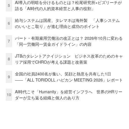
AI導入の明暗を分けるものとは？松尾研究所×ビズリーチが
5
語る「AI時代の人的資本経営と人事の役割」
給与システムは国産、タレマネは海外製 「人事システム
6
のいいとこ取り」が進む理由と成功のポイント
パート・有期雇用労働法の改正とは？ 2026年10月に変わる
7
「同一労働同一賃金ガイドライン」の内容
JTBのタレントアクイジション ビジネス改革のためのキャ
8
リア採用でCHROが考える課題と改善策
全国の社員2400名が集い、笑顔と熱意を共有した1日
9
――「ALL TORIDOLL ハピカン MEETING 2026」レポート
AI時代こそ「Humanity」を経営インフラへ 世界のHRリー
10
ダーが立ち返る組織と個人のあり方