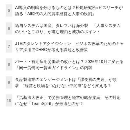
AI導入の明暗を分けるものとは？松尾研究所×ビズリーチが
5
語る「AI時代の人的資本経営と人事の役割」
給与システムは国産、タレマネは海外製 「人事システム
6
のいいとこ取り」が進む理由と成功のポイント
JTBのタレントアクイジション ビジネス改革のためのキャ
7
リア採用でCHROが考える課題と改善策
パート・有期雇用労働法の改正とは？ 2026年10月に変わる
8
「同一労働同一賃金ガイドライン」の内容
食品製造業のエンゲージメントは「課長層の失速」が顕
9
著 “経営と現場をつなげない中間層”をどう変える？
「労基法大改正」で労務管理と経営戦略が接続 その対応
10
になぜ「TeamSpirit」が最適なのか？