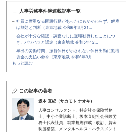
人事労務事件簿連載記事一覧
社員に度重なる問題行動があったにもかかわらず、解雇
は無効と判断（東京地裁 令和6年3月21...
会社が十分な確認・調査なしに退職勧奨したことにつ
き、パワハラと認定（東京地裁 令和5年12...
早出の労働時間、振替休日が示されない休日出勤に割増
賃金の支払い命令（東京地裁 令和6年9月...
もっと読む
この記事の著者
坂本 直紀（サカモト ナオキ）
人事コンサルタント、特定社会保険労務
士、中小企業診断士、坂本直紀社会保険労
務士代表社員。就業規則作成・改訂、賃金
制度構築、メンタルヘルス・ハラスメント