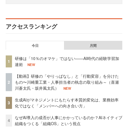
アクセスランキング
今日
月間
研修は「10％のオマケ」ではない——AI時代の経験学習加
1
速術
NEW
【動画】研修の「やりっぱなし」と「行動変容」を分けた
2
もの〜川崎重工業・人事担当者の執念の取り組み～（喜瀬
川蒼太氏・坂井風太氏）
NEW
生成AIがマネジメントにもたらす本質的変化は、業務効率
3
化ではなく「メンバーへの向き合い方」
なぜAI導入の成否が人事にかかっているのか？AIネイティブ
4
組織をつくる「組織OS」という視点