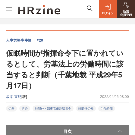
新規
ログイン
会員登録
人事労務事件簿 ｜ #20
仮眠時間が指揮命令下に置かれてい
るとして、労基法上の労働時間に該
当すると判断（千葉地裁 平成29年5
月17日）
坂本 直紀
[著]
2022/04/06 08:00
労務
訴訟
時間外・深夜労働割増賃金
時間外労働
労働時間
目次