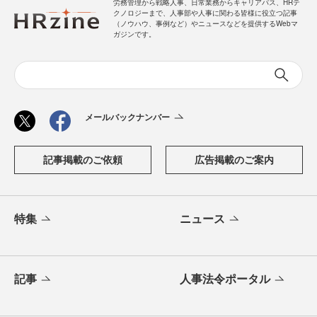
労務管理から戦略人事、日常業務からキャリアパス、HRテ
クノロジーまで、人事部や人事に関わる皆様に役立つ記事
（ノウハウ、事例など）やニュースなどを提供するWebマ
ガジンです。
メールバックナンバー
記事掲載のご依頼
広告掲載のご案内
特集
ニュース
記事
人事法令ポータル