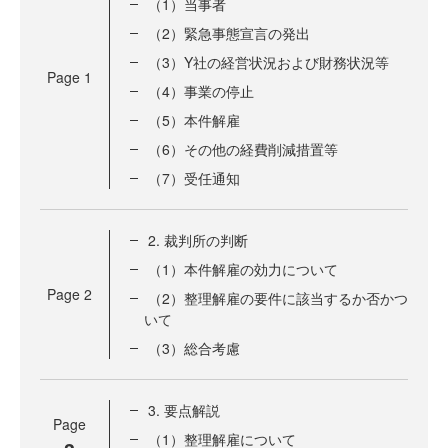
（1）当事者
（2）緊急事態宣言の発出
（3）Y社の経営状況および財務状況等
Page
1
（4）事業の停止
（5）本件解雇
（6）その他の経費削減措置等
（7）受任通知
2. 裁判所の判断
（1）本件解雇の効力について
Page
2
（2）整理解雇の要件に該当するか否かつ
いて
（3）総合考慮
3. 要点解説
Page
（1）整理解雇について