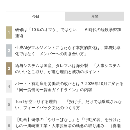
今日
月間
研修は「10％のオマケ」ではない——AI時代の経験学習加
1
速術
生成AIがマネジメントにもたらす本質的変化は、業務効率
2
化ではなく「メンバーへの向き合い方」
給与システムは国産、タレマネは海外製 「人事システム
3
のいいとこ取り」が進む理由と成功のポイント
パート・有期雇用労働法の改正とは？ 2026年10月に変わる
4
「同一労働同一賃金ガイドライン」の内容
1on1が空回りする理由——「投げ手」だけでは醸成されな
5
い、フィードバック文化のつくり方
【動画】研修の「やりっぱなし」と「行動変容」を分けた
6
もの〜川崎重工業・人事担当者の執念の取り組み～（喜瀬