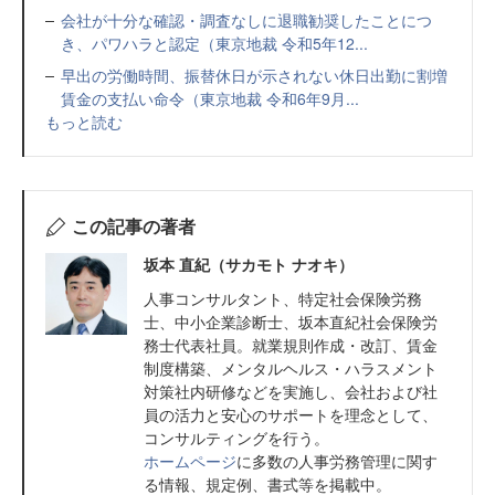
会社が十分な確認・調査なしに退職勧奨したことにつ
き、パワハラと認定（東京地裁 令和5年12...
早出の労働時間、振替休日が示されない休日出勤に割増
賃金の支払い命令（東京地裁 令和6年9月...
もっと読む
この記事の著者
坂本 直紀（サカモト ナオキ）
人事コンサルタント、特定社会保険労務
士、中小企業診断士、坂本直紀社会保険労
務士代表社員。就業規則作成・改訂、賃金
制度構築、メンタルヘルス・ハラスメント
対策社内研修などを実施し、会社および社
員の活力と安心のサポートを理念として、
コンサルティングを行う。
ホームページ
に多数の人事労務管理に関す
る情報、規定例、書式等を掲載中。