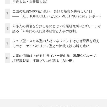
川蒼太氏・坂井風太氏）
全国の社員2400名が集い、笑顔と熱意を共有した1日
7
――「ALL TORIDOLL ハピカン MEETING 2026」レポート
AI導入の明暗を分けるものとは？松尾研究所×ビズリーチが
8
語る「AI時代の人的資本経営と人事の役割」
ジョブ型・スキル型の人材マネジメントはなぜ限界を迎え
9
るのか ケイパビリティ型との比較で読み解く違い
人事の価値は上がる?! サイバー曽山氏、SMBCグループ、
10
塩野義製薬、江崎グリコが語る「AI×HR」