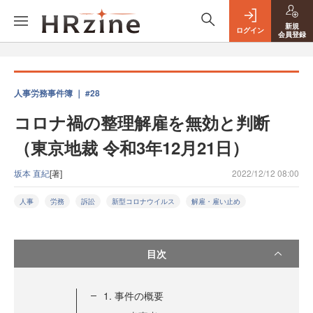
新規
ログイン
会員登録
人事労務事件簿 ｜ #28
コロナ禍の整理解雇を無効と判断
（東京地裁 令和3年12月21日）
坂本 直紀
[著]
2022/12/12 08:00
人事
労務
訴訟
新型コロナウイルス
解雇・雇い止め
目次
1. 事件の概要