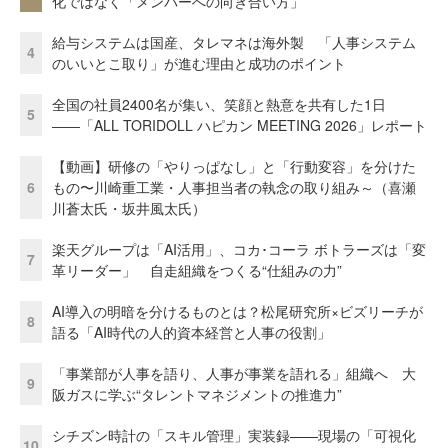
化ではなく「メンバーへの向き合い方」
給与システムは国産、タレマネは海外製 「人事システム
4
のいいとこ取り」が進む理由と成功のポイント
全国の社員2400名が集い、笑顔と熱意を共有した1日
5
――「ALL TORIDOLL ハピカン MEETING 2026」レポート
【動画】研修の「やりっぱなし」と「行動変容」を分けた
6
もの〜川崎重工業・人事担当者の執念の取り組み～（喜瀬
川蒼太氏・坂井風太氏）
楽天グループは「AI活用」、コカ･コーラ ボトラーズは「変
7
革リーダー」 自走組織をつくる“仕組みの力”
AI導入の明暗を分けるものとは？松尾研究所×ビズリーチが
8
語る「AI時代の人的資本経営と人事の役割」
「事業部が人事を語り、人事が事業を語れる」組織へ 大
9
阪ガスに学ぶ“タレントマネジメントの推進力”
シチズン時計の「スキル管理」実装録——現場の「可視化
10