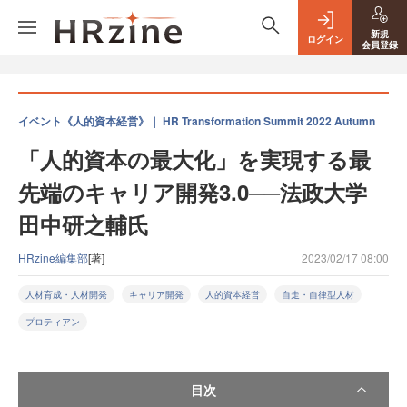
新規
ログイン
会員登録
イベント《人的資本経営》｜ HR Transformation Summit 2022 Autumn
「人的資本の最大化」を実現する最
先端のキャリア開発3.0──法政大学
田中研之輔氏
HRzine編集部
[著]
2023/02/17 08:00
人材育成・人材開発
キャリア開発
人的資本経営
自走・自律型人材
プロティアン
目次