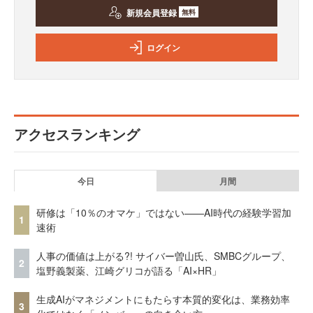
新規会員登録
無料
ログイン
アクセスランキング
今日
月間
研修は「10％のオマケ」ではない——AI時代の経験学習加
1
速術
人事の価値は上がる?! サイバー曽山氏、SMBCグループ、
2
塩野義製薬、江崎グリコが語る「AI×HR」
生成AIがマネジメントにもたらす本質的変化は、業務効率
3