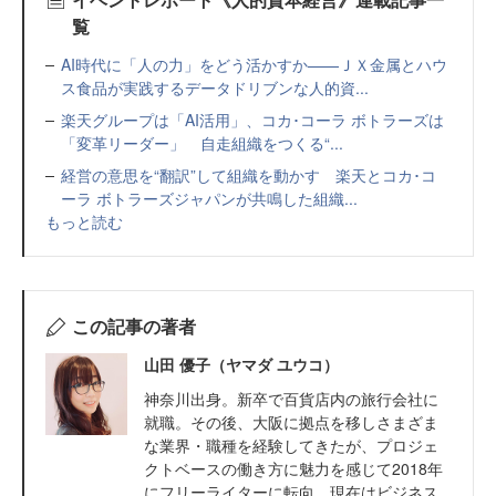
覧
AI時代に「人の力」をどう活かすか——ＪＸ金属とハウ
ス食品が実践するデータドリブンな人的資...
楽天グループは「AI活用」、コカ･コーラ ボトラーズは
「変革リーダー」 自走組織をつくる“...
経営の意思を“翻訳”して組織を動かす 楽天とコカ･コ
ーラ ボトラーズジャパンが共鳴した組織...
もっと読む
この記事の著者
山田 優子（ヤマダ ユウコ）
神奈川出身。新卒で百貨店内の旅行会社に
就職。その後、大阪に拠点を移しさまざま
な業界・職種を経験してきたが、プロジェ
クトベースの働き方に魅力を感じて2018年
にフリーライターに転向。現在はビジネス