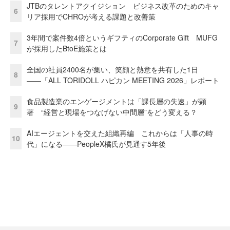
JTBのタレントアクイジション ビジネス改革のためのキャ
6
リア採用でCHROが考える課題と改善策
3年間で案件数4倍というギフティのCorporate Gift MUFG
7
が採用したBtoE施策とは
全国の社員2400名が集い、笑顔と熱意を共有した1日
8
――「ALL TORIDOLL ハピカン MEETING 2026」レポート
食品製造業のエンゲージメントは「課長層の失速」が顕
9
著 “経営と現場をつなげない中間層”をどう変える？
AIエージェントを交えた組織再編 これからは「人事の時
10
代」になる——PeopleX橘氏が見通す5年後