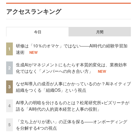
アクセスランキング
今日
月間
研修は「10％のオマケ」ではない——AI時代の経験学習加
1
速術
NEW
生成AIがマネジメントにもたらす本質的変化は、業務効率
2
化ではなく「メンバーへの向き合い方」
NEW
なぜAI導入の成否が人事にかかっているのか？AIネイティブ
3
組織をつくる「組織OS」という視点
AI導入の明暗を分けるものとは？松尾研究所×ビズリーチが
4
語る「AI時代の人的資本経営と人事の役割」
「立ち上がりが遅い」の正体を探る——オンボーディング
5
を分解する4つの視点