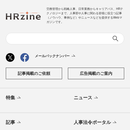
労務管理から戦略人事、日常業務からキャリアパス、HRテ
クノロジーまで、人事部や人事に関わる皆様に役立つ記事
（ノウハウ、事例など）やニュースなどを提供するWebマ
ガジンです。
メールバックナンバー
記事掲載のご依頼
広告掲載のご案内
特集
ニュース
記事
人事法令ポータル