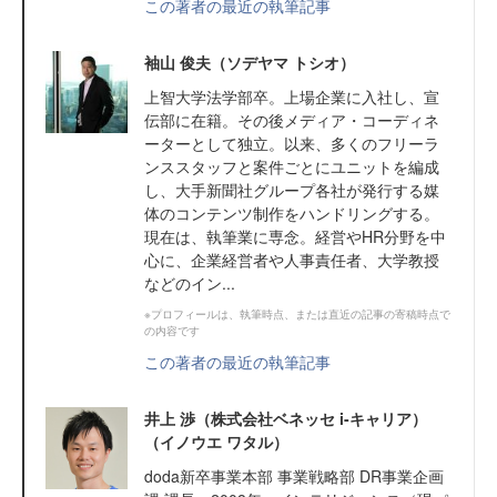
この著者の最近の執筆記事
袖山 俊夫（ソデヤマ トシオ）
上智大学法学部卒。上場企業に入社し、宣
伝部に在籍。その後メディア・コーディネ
ーターとして独立。以来、多くのフリーラ
ンススタッフと案件ごとにユニットを編成
し、大手新聞社グループ各社が発行する媒
体のコンテンツ制作をハンドリングする。
現在は、執筆業に専念。経営やHR分野を中
心に、企業経営者や人事責任者、大学教授
などのイン...
※プロフィールは、執筆時点、または直近の記事の寄稿時点で
の内容です
この著者の最近の執筆記事
井上 渉（株式会社ベネッセ i-キャリア）
（イノウエ ワタル）
doda新卒事業本部 事業戦略部 DR事業企画