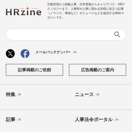
労務管理から戦略人事、日常業務からキャリアパス、HRテ
クノロジーまで、人事部や人事に関わる皆様に役立つ記事
（ノウハウ、事例など）やニュースなどを提供するWebマ
ガジンです。
メールバックナンバー
記事掲載のご依頼
広告掲載のご案内
特集
ニュース
記事
人事法令ポータル