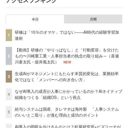
今日
月間
研修は「10％のオマケ」ではない——AI時代の経験学習加
1
速術
【動画】研修の「やりっぱなし」と「行動変容」を分けた
2
もの〜川崎重工業・人事担当者の執念の取り組み～（喜瀬
川蒼太氏・坂井風太氏）
NEW
生成AIがマネジメントにもたらす本質的変化は、業務効率
3
化ではなく「メンバーへの向き合い方」
なぜAI導入の成否が人事にかかっているのか？AIネイティブ
4
組織をつくる「組織OS」という視点
給与システムは国産、タレマネは海外製 「人事システム
5
のいいとこ取り」が進む理由と成功のポイント
AI導入の明暗を分けるものとは？松尾研究所×ビズリーチが