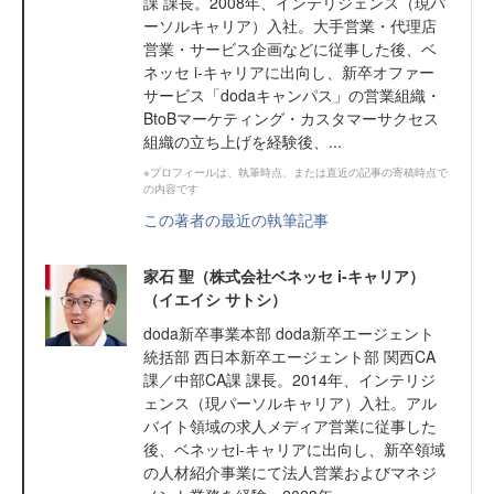
課 課長。2008年、インテリジェンス（現パ
ーソルキャリア）入社。大手営業・代理店
営業・サービス企画などに従事した後、ベ
ネッセ i-キャリアに出向し、新卒オファー
サービス「dodaキャンパス」の営業組織・
BtoBマーケティング・カスタマーサクセス
組織の立ち上げを経験後、...
※プロフィールは、執筆時点、または直近の記事の寄稿時点で
の内容です
この著者の最近の執筆記事
家石 聖（株式会社ベネッセ i-キャリア）
（イエイシ サトシ）
doda新卒事業本部 doda新卒エージェント
統括部 西日本新卒エージェント部 関西CA
課／中部CA課 課長。2014年、インテリジ
ェンス（現パーソルキャリア）入社。アル
バイト領域の求人メディア営業に従事した
後、ベネッセi-キャリアに出向し、新卒領域
の人材紹介事業にて法人営業およびマネジ