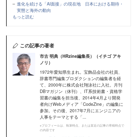
進化を続ける「AI面接」の現在地 日本における期待・
実態と海外の動向
もっと読む
この記事の著者
市古 明典（HRzine編集長）（イチゴ アキ
ノリ）
1972年愛知県生まれ。宝飾品会社の社員、
辞書専門編集プロダクションの編集者を経
て、2000年に株式会社翔泳社に入社。月刊
DBマガジン（休刊）、IT系技術書・資格学
習書の編集を担当後、2014年4月より開発
者向けWebメディア「CodeZine」の編集に
参加。その後、2017年7月にエンジニアの
人事をテーマとする「...
※プロフィールは、執筆時点、または直近の記事の寄稿時点で
の内容です