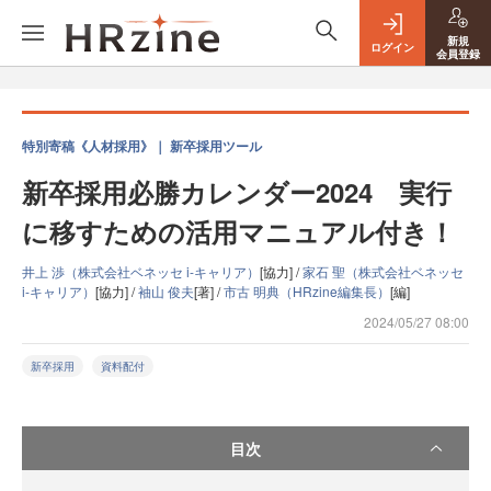
新規
ログイン
会員登録
特別寄稿《人材採用》｜ 新卒採用ツール
新卒採用必勝カレンダー2024 実行
に移すための活用マニュアル付き！
井上 渉（株式会社ベネッセ i-キャリア）
[協力] /
家石 聖（株式会社ベネッセ
i-キャリア）
[協力] /
袖山 俊夫
[著] /
市古 明典（HRzine編集長）
[編]
2024/05/27 08:00
新卒採用
資料配付
目次