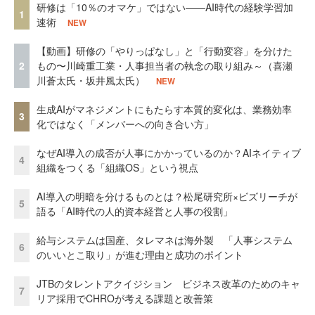
研修は「10％のオマケ」ではない——AI時代の経験学習加
1
速術
NEW
【動画】研修の「やりっぱなし」と「行動変容」を分けた
2
もの〜川崎重工業・人事担当者の執念の取り組み～（喜瀬
川蒼太氏・坂井風太氏）
NEW
生成AIがマネジメントにもたらす本質的変化は、業務効率
3
化ではなく「メンバーへの向き合い方」
なぜAI導入の成否が人事にかかっているのか？AIネイティブ
4
組織をつくる「組織OS」という視点
AI導入の明暗を分けるものとは？松尾研究所×ビズリーチが
5
語る「AI時代の人的資本経営と人事の役割」
給与システムは国産、タレマネは海外製 「人事システム
6
のいいとこ取り」が進む理由と成功のポイント
JTBのタレントアクイジション ビジネス改革のためのキャ
7
リア採用でCHROが考える課題と改善策