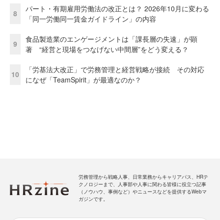
パート・有期雇用労働法の改正とは？ 2026年10月に変わる
8
「同一労働同一賃金ガイドライン」の内容
食品製造業のエンゲージメントは「課長層の失速」が顕
9
著 “経営と現場をつなげない中間層”をどう変える？
「労基法大改正」で労務管理と経営戦略が接続 その対応
10
になぜ「TeamSpirit」が最適なのか？
労務管理から戦略人事、日常業務からキャリアパス、HRテ
クノロジーまで、人事部や人事に関わる皆様に役立つ記事
（ノウハウ、事例など）やニュースなどを提供するWebマ
ガジンです。