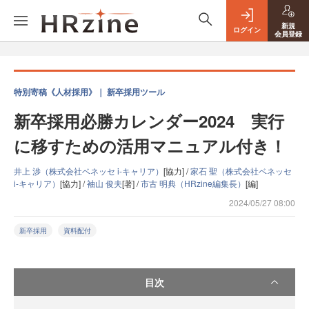
新規
ログイン
会員登録
特別寄稿《人材採用》｜ 新卒採用ツール
新卒採用必勝カレンダー2024 実行
に移すための活用マニュアル付き！
井上 渉（株式会社ベネッセ i-キャリア）
[協力] /
家石 聖（株式会社ベネッセ
i-キャリア）
[協力] /
袖山 俊夫
[著] /
市古 明典（HRzine編集長）
[編]
2024/05/27 08:00
新卒採用
資料配付
目次