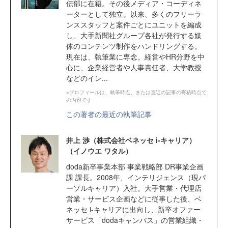
伝部に在籍。その後メディア・コーディネ
ーターとして独立。以来、多くのフリーラ
ンススタッフと案件ごとにユニットを編成
し、大手新聞社グループ各社が発行する媒
体のコンテンツ制作をハンドリングする。
現在は、執筆業に専念。経営やHR分野を中
心に、企業経営者や人事責任者、大学教授
などのイン...
※プロフィールは、執筆時点、または直近の記事の寄稿時点で
の内容です
この著者の最近の執筆記事
井上 渉（株式会社ベネッセ i-キャリア）
（イノウエ ワタル）
doda新卒事業本部 事業戦略部 DR事業企画
課 課長。2008年、インテリジェンス（現パ
ーソルキャリア）入社。大手営業・代理店
営業・サービス企画などに従事した後、ベ
ネッセ i-キャリアに出向し、新卒オファー
サービス「dodaキャンパス」の営業組織・