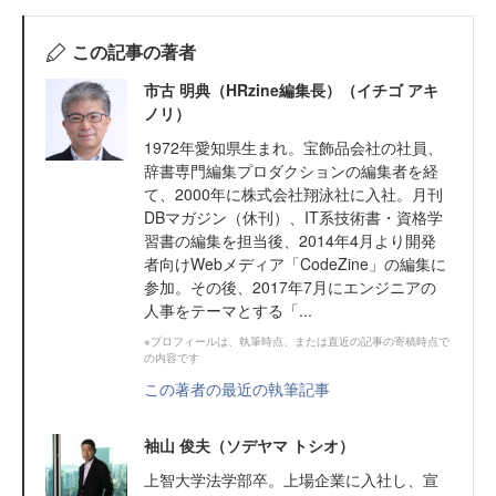
この記事の著者
市古 明典（HRzine編集長）（イチゴ アキ
ノリ）
1972年愛知県生まれ。宝飾品会社の社員、
辞書専門編集プロダクションの編集者を経
て、2000年に株式会社翔泳社に入社。月刊
DBマガジン（休刊）、IT系技術書・資格学
習書の編集を担当後、2014年4月より開発
者向けWebメディア「CodeZine」の編集に
参加。その後、2017年7月にエンジニアの
人事をテーマとする「...
※プロフィールは、執筆時点、または直近の記事の寄稿時点で
の内容です
この著者の最近の執筆記事
袖山 俊夫（ソデヤマ トシオ）
上智大学法学部卒。上場企業に入社し、宣