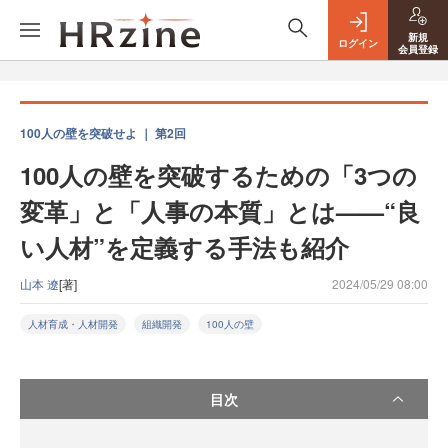
新規
ログイン
会員登録
100人の壁を突破せよ ｜ 第2回
100人の壁を突破するための「3つの
変革」と「人事の本質」とは——“良
い人材”を定義する手法も紹介
山本 遼
[著]
2024/05/29 08:00
人材育成・人材開発
組織開発
100人の壁
目次