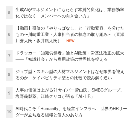
生成AIがマネジメントにもたらす本質的変化は、業務効率
5
化ではなく「メンバーへの向き合い方」
【動画】研修の「やりっぱなし」と「行動変容」を分けた
6
もの〜川崎重工業・人事担当者の執念の取り組み～（喜瀬
川蒼太氏・坂井風太氏）
NEW
ドラッカー「知識労働者」論とAI政策・労基法改正の拡大
7
——「知識社会」から雇用政策の世界観を捉える
ジョブ型・スキル型の人材マネジメントはなぜ限界を迎え
8
るのか ケイパビリティ型との比較で読み解く違い
人事の価値は上がる?! サイバー曽山氏、SMBCグループ、
9
塩野義製薬、江崎グリコが語る「AI×HR」
AI時代こそ「Humanity」を経営インフラへ 世界のHRリー
10
ダーが立ち返る組織と個人のあり方