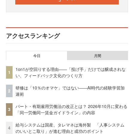
アクセスランキング
今日
月間
1on1が空回りする理由——「投げ手」だけでは醸成されな
1
い、フィードバック文化のつくり方
研修は「10％のオマケ」ではない——AI時代の経験学習加
2
速術
パート・有期雇用労働法の改正とは？ 2026年10月に変わる
3
「同一労働同一賃金ガイドライン」の内容
給与システムは国産、タレマネは海外製 「人事システム
4
のいいとこ取り」が進む理由と成功のポイント