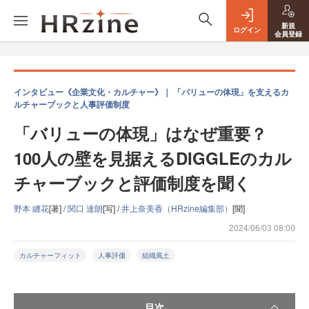
新規
ログイン
会員登録
インタビュー《企業文化・カルチャー》｜ 「バリューの体現」を支えるカ
ルチャーブックと人事評価制度
「バリューの体現」はなぜ重要？
100人の壁を見据えるDIGGLEのカル
チャーブックと評価制度を聞く
野本 纏花
[著] /
関口 達朗
[写] /
井上奈美香（HRzine編集部）
[聞]
2024/06/03 08:00
カルチャーフィット
人事評価
組織風土
目次