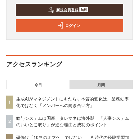
新規会員登録
無料
ログイン
アクセスランキング
今日
月間
生成AIがマネジメントにもたらす本質的変化は、業務効率
1
化ではなく「メンバーへの向き合い方」
給与システムは国産、タレマネは海外製 「人事システム
2
のいいとこ取り」が進む理由と成功のポイント
研修は「10％のオマケ」ではない——AI時代の経験学習加