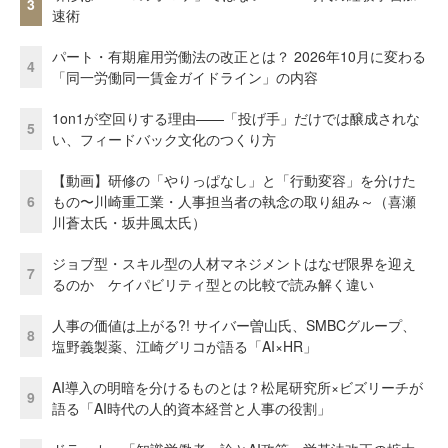
3
速術
パート・有期雇用労働法の改正とは？ 2026年10月に変わる
4
「同一労働同一賃金ガイドライン」の内容
1on1が空回りする理由——「投げ手」だけでは醸成されな
5
い、フィードバック文化のつくり方
【動画】研修の「やりっぱなし」と「行動変容」を分けた
6
もの〜川崎重工業・人事担当者の執念の取り組み～（喜瀬
川蒼太氏・坂井風太氏）
ジョブ型・スキル型の人材マネジメントはなぜ限界を迎え
7
るのか ケイパビリティ型との比較で読み解く違い
人事の価値は上がる?! サイバー曽山氏、SMBCグループ、
8
塩野義製薬、江崎グリコが語る「AI×HR」
AI導入の明暗を分けるものとは？松尾研究所×ビズリーチが
9
語る「AI時代の人的資本経営と人事の役割」