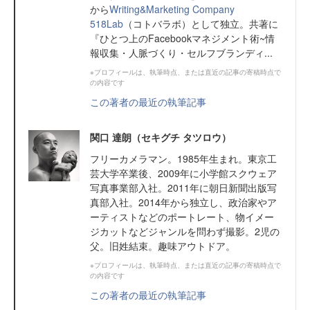
から
Writing&Marketing Company
518Lab
（コトバラボ）として独立。共著に
『ひとつ上のFacebookマネジメント術~情
報収集・人脈づくり・セルフブランディ...
※プロフィールは、執筆時点、または直近の記事の寄稿時点で
の内容です
この著者の最近の執筆記事
関口 達朗（セキグチ タツロウ）
フリーカメラマン。1985年生まれ。東京工
芸大学卒業後、2009年に小学館スクウェア
写真事業部入社。2011年に朝日新聞出版写
真部入社。2014年から独立し、政治家やア
ーティストなどのポートレート、物イメー
ジカットなどジャンルを問わず撮影。2児の
父。旧姓結束。趣味アウトドア。
※プロフィールは、執筆時点、または直近の記事の寄稿時点で
の内容です
この著者の最近の執筆記事