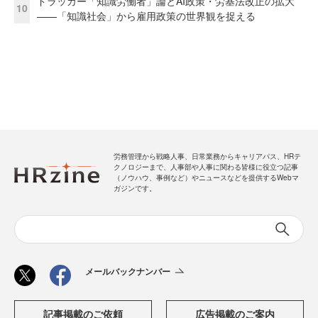
ドラッカー「知識労働者」論とAI政策・労基法改正の拡大
10
——「知識社会」から雇用政策の世界観を捉える
労務管理から戦略人事、日常業務からキャリアパス、HRテ
クノロジーまで、人事部や人事に関わる皆様に役立つ記事
（ノウハウ、事例など）やニュースなどを提供するWebマ
ガジンです。
メールバックナンバー
記事掲載のご依頼
広告掲載のご案内