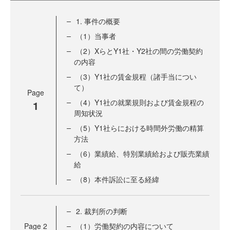
1. 事件の概要
（1）当事者
（2）XらとY1社・Y2社の間の労働契約
の内容
（3）Y1社の賃金規程（諸手当につい
て）
Page
（4）Y1社の就業規則および賃金規程の
1
周知状況
（5）Y1社らにおける時間外労働の精算
方法
（6）業績給、特別業績給および販売業績
給
（8）本件訴訟に至る経緯
2. 裁判所の判断
Page
2
（1）労働契約の内容について