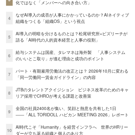
化ではなく「メンバーへの向き合い方」
なぜAI導入の成否が人事にかかっているのか？AIネイティブ
4
組織をつくる「組織OS」という視点
AI導入の明暗を分けるものとは？松尾研究所×ビズリーチが
5
語る「AI時代の人的資本経営と人事の役割」
給与システムは国産、タレマネは海外製 「人事システム
6
のいいとこ取り」が進む理由と成功のポイント
パート・有期雇用労働法の改正とは？ 2026年10月に変わる
7
「同一労働同一賃金ガイドライン」の内容
JTBのタレントアクイジション ビジネス改革のためのキャ
8
リア採用でCHROが考える課題と改善策
全国の社員2400名が集い、笑顔と熱意を共有した1日
9
――「ALL TORIDOLL ハピカン MEETING 2026」レポート
AI時代こそ「Humanity」を経営インフラへ 世界のHRリー
10
ダーが立ち返る組織と個人のあり方