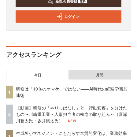
新規会員登録
無料
ログイン
アクセスランキング
今日
月間
研修は「10％のオマケ」ではない——AI時代の経験学習加
1
速術
【動画】研修の「やりっぱなし」と「行動変容」を分けた
2
もの〜川崎重工業・人事担当者の執念の取り組み～（喜瀬
川蒼太氏・坂井風太氏）
NEW
生成AIがマネジメントにもたらす本質的変化は、業務効率
3