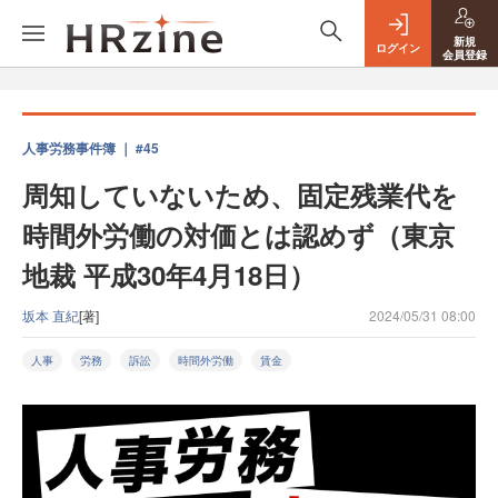
新規
ログイン
会員登録
人事労務事件簿 ｜ #45
周知していないため、固定残業代を
時間外労働の対価とは認めず（東京
地裁 平成30年4月18日）
坂本 直紀
[著]
2024/05/31 08:00
人事
労務
訴訟
時間外労働
賃金