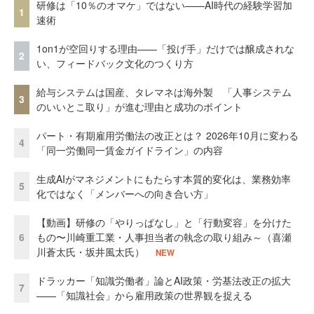
研修は「10％のオマケ」ではない——AI時代の経験学習加
1
速術
1on1が空回りする理由——「投げ手」だけでは醸成されな
2
い、フィードバック文化のつくり方
給与システムは国産、タレマネは海外製 「人事システム
3
のいいとこ取り」が進む理由と成功のポイント
パート・有期雇用労働法の改正とは？ 2026年10月に変わる
4
「同一労働同一賃金ガイドライン」の内容
生成AIがマネジメントにもたらす本質的変化は、業務効率
5
化ではなく「メンバーへの向き合い方」
【動画】研修の「やりっぱなし」と「行動変容」を分けた
6
もの〜川崎重工業・人事担当者の執念の取り組み～（喜瀬
川蒼太氏・坂井風太氏）
NEW
ドラッカー「知識労働者」論とAI政策・労基法改正の拡大
7
——「知識社会」から雇用政策の世界観を捉える