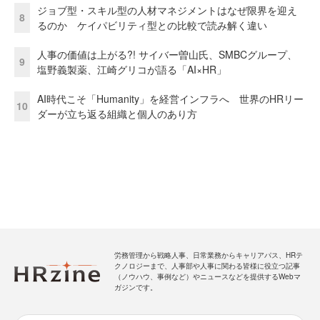
ジョブ型・スキル型の人材マネジメントはなぜ限界を迎え
8
るのか ケイパビリティ型との比較で読み解く違い
人事の価値は上がる?! サイバー曽山氏、SMBCグループ、
9
塩野義製薬、江崎グリコが語る「AI×HR」
AI時代こそ「Humanity」を経営インフラへ 世界のHRリー
10
ダーが立ち返る組織と個人のあり方
労務管理から戦略人事、日常業務からキャリアパス、HRテ
クノロジーまで、人事部や人事に関わる皆様に役立つ記事
（ノウハウ、事例など）やニュースなどを提供するWebマ
ガジンです。