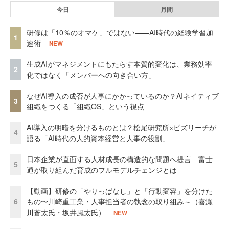
今日
月間
研修は「10％のオマケ」ではない——AI時代の経験学習加
1
速術
NEW
生成AIがマネジメントにもたらす本質的変化は、業務効率
2
化ではなく「メンバーへの向き合い方」
なぜAI導入の成否が人事にかかっているのか？AIネイティブ
3
組織をつくる「組織OS」という視点
AI導入の明暗を分けるものとは？松尾研究所×ビズリーチが
4
語る「AI時代の人的資本経営と人事の役割」
日本企業が直面する人材成長の構造的な問題へ提言 富士
5
通が取り組んだ育成のフルモデルチェンジとは
【動画】研修の「やりっぱなし」と「行動変容」を分けた
6
もの〜川崎重工業・人事担当者の執念の取り組み～（喜瀬
川蒼太氏・坂井風太氏）
NEW