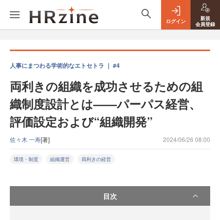
新規
ログイン
会員登録
人事にまつわる学術的なエトセトラ ｜ #4
両利きの組織を成功させるための組
織制度設計とは——パーパス経営、
評価設定および“組織開発”
佐々木 一寿
[著]
2024/06/26 08:00
環境・制度
組織運営
両利きの経営
目次