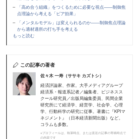
「高め合う組織」をつくるために必要な視点——制御焦
点理論から考える「ピア効果」
「メンタルモデル」は変えられるのか——制御焦点理論
から適材適所の打ち手を考える
もっと読む
この記事の著者
佐々木 一寿（ササキ カズトシ）
経済評論家、作家。大手メディアグループ
経済系・報道系記者／編集者、ビジネスス
クール研究員／出版局編集委員、民間企業
研究所にて経済学、経営学、社会学、心理
学、行動科学の研究に従事。著書に『KPIマ
ネジメント』（日本経済新聞出版）など。
コラムも多数。
※プロフィールは、執筆時点、または直近の記事の寄稿時点で
の内容です