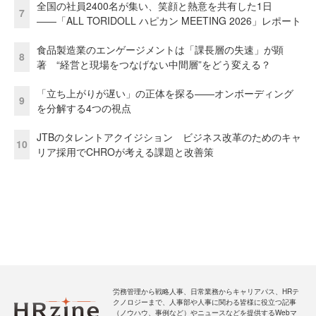
全国の社員2400名が集い、笑顔と熱意を共有した1日
7
――「ALL TORIDOLL ハピカン MEETING 2026」レポート
食品製造業のエンゲージメントは「課長層の失速」が顕
8
著 “経営と現場をつなげない中間層”をどう変える？
「立ち上がりが遅い」の正体を探る——オンボーディング
9
を分解する4つの視点
JTBのタレントアクイジション ビジネス改革のためのキャ
10
リア採用でCHROが考える課題と改善策
労務管理から戦略人事、日常業務からキャリアパス、HRテ
クノロジーまで、人事部や人事に関わる皆様に役立つ記事
（ノウハウ、事例など）やニュースなどを提供するWebマ