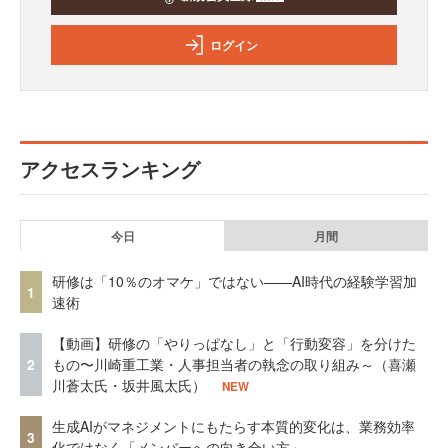
ログイン
アクセスランキング
今日
月間
研修は「10％のオマケ」ではない——AI時代の経験学習加
1
速術
【動画】研修の「やりっぱなし」と「行動変容」を分けた
2
もの〜川崎重工業・人事担当者の執念の取り組み～（喜瀬
川蒼太氏・坂井風太氏）
NEW
生成AIがマネジメントにもたらす本質的変化は、業務効率
3
化ではなく「メンバーへの向き合い方」