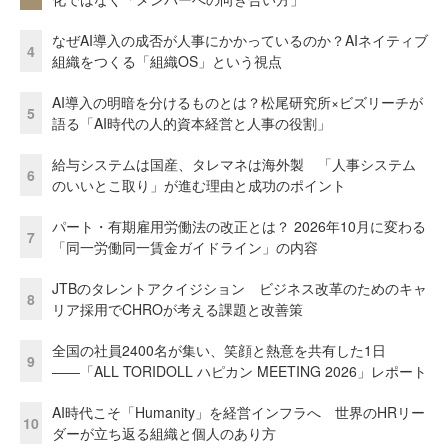
なぜAI導入の成否が人事にかかっているのか？AIネイティブ
4
組織をつくる「組織OS」という視点
AI導入の明暗を分けるものとは？松尾研究所×ビズリーチが
5
語る「AI時代の人的資本経営と人事の役割」
給与システムは国産、タレマネは海外製 「人事システム
6
のいいとこ取り」が進む理由と成功のポイント
パート・有期雇用労働法の改正とは？ 2026年10月に変わる
7
「同一労働同一賃金ガイドライン」の内容
JTBのタレントアクイジション ビジネス改革のためのキャ
8
リア採用でCHROが考える課題と改善策
全国の社員2400名が集い、笑顔と熱意を共有した1日
9
――「ALL TORIDOLL ハピカン MEETING 2026」レポート
AI時代こそ「Humanity」を経営インフラへ 世界のHRリー
10
ダーが立ち返る組織と個人のあり方