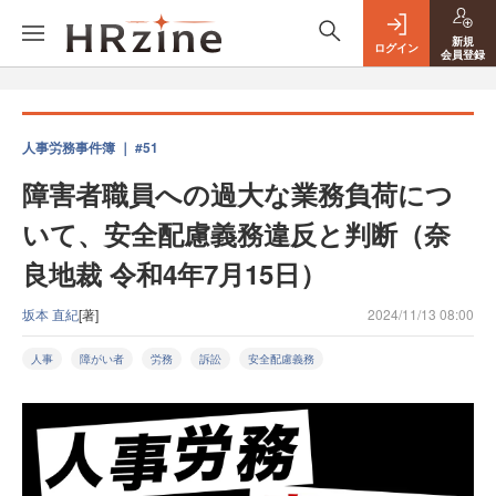
新規
ログイン
会員登録
人事労務事件簿 ｜ #51
障害者職員への過大な業務負荷につ
いて、安全配慮義務違反と判断（奈
良地裁 令和4年7月15日）
坂本 直紀
[著]
2024/11/13 08:00
人事
障がい者
労務
訴訟
安全配慮義務