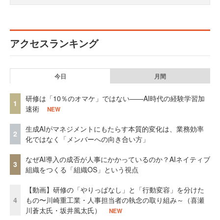
アクセスランキング
今日
月間
研修は「10％のオマケ」ではない——AI時代の経験学習加
1
速術
NEW
生成AIがマネジメントにもたらす本質的変化は、業務効率
2
化ではなく「メンバーへの向き合い方」
なぜAI導入の成否が人事にかかっているのか？AIネイティブ
3
組織をつくる「組織OS」という視点
【動画】研修の「やりっぱなし」と「行動変容」を分けた
4
もの〜川崎重工業・人事担当者の執念の取り組み～（喜瀬
川蒼太氏・坂井風太氏）
NEW