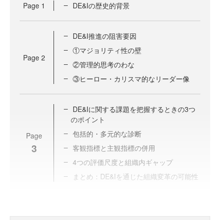
Page
1
DE&Iの歴史的背景
DE&I推進の阻害要因
①マジョリティ性の壁
Page
2
②管理的思考のわな
③ヒーロー・カリスマ的なリーダー像
DE&Iに関する課題を把握するときの3つ
のポイント
包括的・多元的な診断
Page
3
客観指標と主観指標の併用
4つの評価尺度と組織内ギャップ
まとめ：DE&Iを通じた組織変革の可能性