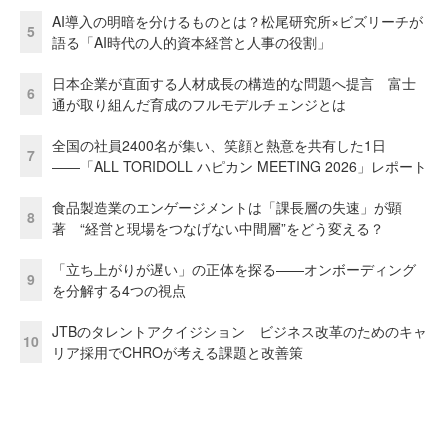
AI導入の明暗を分けるものとは？松尾研究所×ビズリーチが
5
語る「AI時代の人的資本経営と人事の役割」
日本企業が直面する人材成長の構造的な問題へ提言 富士
6
通が取り組んだ育成のフルモデルチェンジとは
全国の社員2400名が集い、笑顔と熱意を共有した1日
7
――「ALL TORIDOLL ハピカン MEETING 2026」レポート
食品製造業のエンゲージメントは「課長層の失速」が顕
8
著 “経営と現場をつなげない中間層”をどう変える？
「立ち上がりが遅い」の正体を探る——オンボーディング
9
を分解する4つの視点
JTBのタレントアクイジション ビジネス改革のためのキャ
10
リア採用でCHROが考える課題と改善策