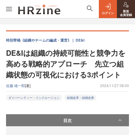
新規
ログイン
会員登録
特別寄稿《組織やチームの編成・運営》｜ DE&I
DE&Iは組織の持続可能性と競争力を
高める戦略的アプローチ 先立つ組
織状態の可視化における3ポイント
佐藤 雄一郎
[著]
2024/11/27 08:00
ダイバーシティー・インクルージョン
組織改革・組織改善
目次