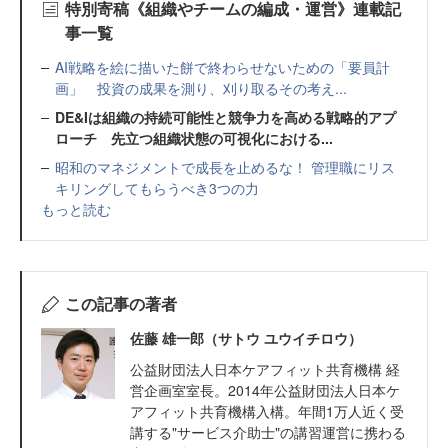
特別寄稿《組織やチームの編成・運営》連載記
事一覧
AI戦略を絵に描いた餅で終わらせないための「要員計
画」 投資の成果を測り、刈り取るその考え...
DE&Iは組織の持続可能性と競争力を高める戦略的アプ
ローチ 先立つ組織状態の可視化における...
昭和のマネジメントで成長を止めるな！ 管理職にリス
キリングしてもらうべき3つの力
もっと読む
この記事の著者
佐藤 雄一郎（サトウ ユウイチロウ）
公益財団法人日本ケアフィット共育機構 経
営企画室室長。2014年公益財団法人日本ケ
アフィット共育機構入構。年間1万人近く受
講する"サービス介助士"の講習運営に携わる