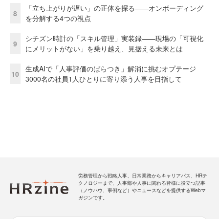
「立ち上がりが遅い」の正体を探る——オンボーディング
8
を分解する4つの視点
シチズン時計の「スキル管理」実装録——現場の「可視化
9
にメリットがない」を乗り越え、見据える未来とは
生成AIで「人事評価のばらつき」解消に挑むオプテージ
10
3000名の社員1人ひとりに寄り添う人事を目指して
労務管理から戦略人事、日常業務からキャリアパス、HRテ
クノロジーまで、人事部や人事に関わる皆様に役立つ記事
（ノウハウ、事例など）やニュースなどを提供するWebマ
ガジンです。