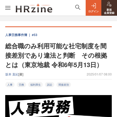
新規
ログイン
会員登録
人事労務事件簿 ｜ #53
総合職のみ利用可能な社宅制度を間
接差別であり違法と判断 その根拠
とは（東京地裁 令和6年5月13日）
坂本 直紀
[著]
2025/01/07 08:00
人事
労務
福利厚生
訴訟
間接差別