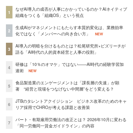
なぜAI導入の成否が人事にかかっているのか？AIネイティブ
1
組織をつくる「組織OS」という視点
生成AIがマネジメントにもたらす本質的変化は、業務効率
2
化ではなく「メンバーへの向き合い方」
NEW
AI導入の明暗を分けるものとは？松尾研究所×ビズリーチが
3
語る「AI時代の人的資本経営と人事の役割」
研修は「10％のオマケ」ではない——AI時代の経験学習加
4
速術
NEW
食品製造業のエンゲージメントは「課長層の失速」が顕
5
著 “経営と現場をつなげない中間層”をどう変える？
JTBのタレントアクイジション ビジネス改革のためのキャ
6
リア採用でCHROが考える課題と改善策
パート・有期雇用労働法の改正とは？ 2026年10月に変わる
7
「同一労働同一賃金ガイドライン」の内容