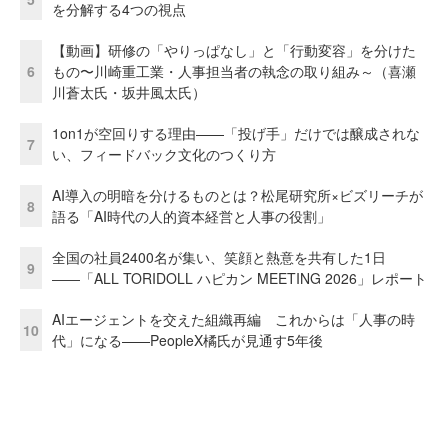
を分解する4つの視点
【動画】研修の「やりっぱなし」と「行動変容」を分けた
6
もの〜川崎重工業・人事担当者の執念の取り組み～（喜瀬
川蒼太氏・坂井風太氏）
1on1が空回りする理由——「投げ手」だけでは醸成されな
7
い、フィードバック文化のつくり方
AI導入の明暗を分けるものとは？松尾研究所×ビズリーチが
8
語る「AI時代の人的資本経営と人事の役割」
全国の社員2400名が集い、笑顔と熱意を共有した1日
9
――「ALL TORIDOLL ハピカン MEETING 2026」レポート
AIエージェントを交えた組織再編 これからは「人事の時
10
代」になる——PeopleX橘氏が見通す5年後