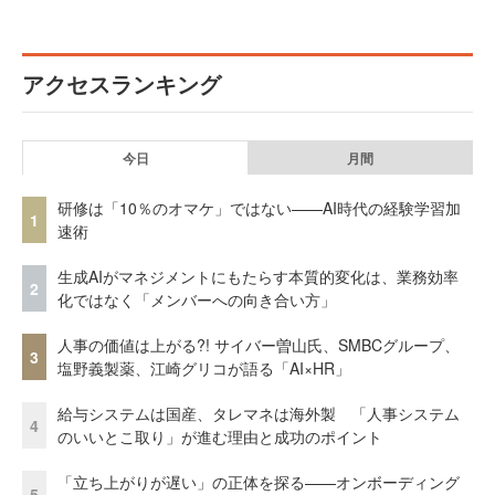
アクセスランキング
今日
月間
研修は「10％のオマケ」ではない——AI時代の経験学習加
1
速術
生成AIがマネジメントにもたらす本質的変化は、業務効率
2
化ではなく「メンバーへの向き合い方」
人事の価値は上がる?! サイバー曽山氏、SMBCグループ、
3
塩野義製薬、江崎グリコが語る「AI×HR」
給与システムは国産、タレマネは海外製 「人事システム
4
のいいとこ取り」が進む理由と成功のポイント
「立ち上がりが遅い」の正体を探る——オンボーディング
5