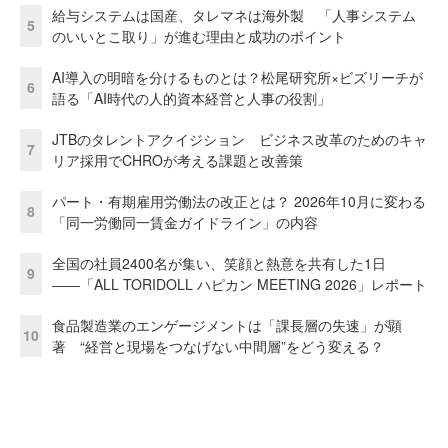
給与システムは国産、タレマネは海外製 「人事システム
5
のいいとこ取り」が進む理由と成功のポイント
AI導入の明暗を分けるものとは？松尾研究所×ビズリーチが
6
語る「AI時代の人的資本経営と人事の役割」
JTBのタレントアクイジション ビジネス改革のためのキャ
7
リア採用でCHROが考える課題と改善策
パート・有期雇用労働法の改正とは？ 2026年10月に変わる
8
「同一労働同一賃金ガイドライン」の内容
全国の社員2400名が集い、笑顔と熱意を共有した1日
9
――「ALL TORIDOLL ハピカン MEETING 2026」レポート
食品製造業のエンゲージメントは「課長層の失速」が顕
10
著 “経営と現場をつなげない中間層”をどう変える？