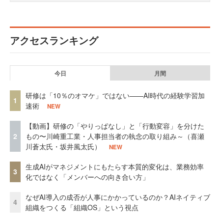
アクセスランキング
今日
月間
研修は「10％のオマケ」ではない——AI時代の経験学習加
1
速術
NEW
【動画】研修の「やりっぱなし」と「行動変容」を分けた
2
もの〜川崎重工業・人事担当者の執念の取り組み～（喜瀬
川蒼太氏・坂井風太氏）
NEW
生成AIがマネジメントにもたらす本質的変化は、業務効率
3
化ではなく「メンバーへの向き合い方」
なぜAI導入の成否が人事にかかっているのか？AIネイティブ
4
組織をつくる「組織OS」という視点