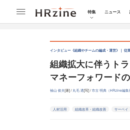
特集
ニュース
インタビュー《組織やチームの編成・運営》｜ 従
組織拡大に伴うト
マネーフォワードの
袖山 俊夫
[著] /
丸毛 透
[写] /
市古 明典（HRzine編
人材活用
組織改革・組織改善
サーベイ