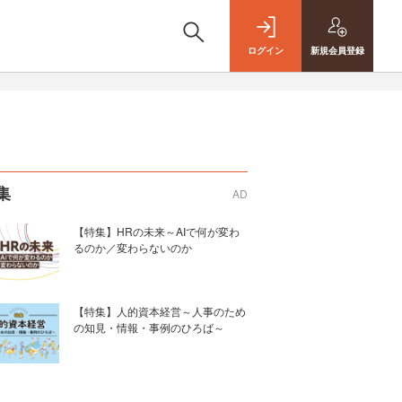
ログイン
新規
会員登録
集
AD
【特集】HRの未来～AIで何が変わ
るのか／変わらないのか
【特集】人的資本経営～人事のため
の知見・情報・事例のひろば～