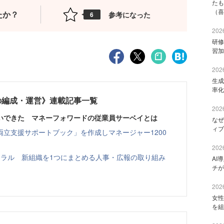
たも
（喜
たか？
参考になった
6
2026
研修
習加
2026
生成
率化
の編成・運営》連載記事一覧
2026
いできた マネーフォワードの従業員サーベイとは
なぜ
ィブ
立支援サポートブック」を作成しマネージャー1200
2026
イラル 新組織を1つにまとめる人事・広報の取り組み
AI
チが
2026
女性
を組