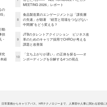
MEETING 2026」レポート
るの
OS」
食品製造業のエンゲージメントは「課長層
8
の失速」が顕著 “経営と現場をつなげない
中間層”をどう変える？
行動
事担
JTBのタレントアクイジション ビジネス改
氏・
9
革のためのキャリア採用でCHROが考える
課題と改善策
研究
「立ち上がりが遅い」の正体を探る——オ
10
資本経
ンボーディングを分解する4つの視点
、日常業務からキャリアパス、HRテクノロジーまで、人事部や人事に関わる皆様に