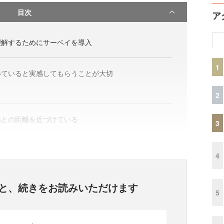
目次
ア
理解するためにサーベイを導入
1
いていると実感してもらうことが大切
2
場との距離を近づけている
3
4
と、
続きをお読みいただけます
5