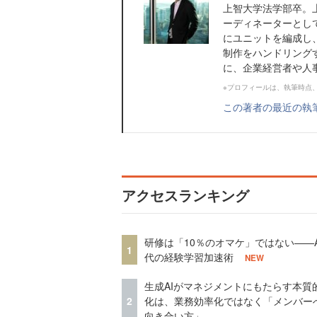
上智大学法学部卒。
ーディネーターとし
にユニットを編成し
制作をハンドリング
に、企業経営者や人事
※プロフィールは、執筆時点
この著者の最近の執
アクセスランキング
研修は「10％のオマケ」ではない——A
1
代の経験学習加速術
NEW
生成AIがマネジメントにもたらす本質
2
化は、業務効率化ではなく「メンバー
向き合い方」