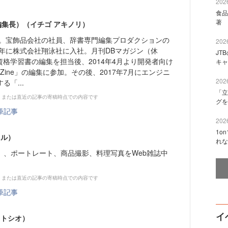
2026
食品
著 
e編集長）（イチゴ アキノリ）
まれ。宝飾品会社の社員、辞書専門編集プロダクションの
2026
0年に株式会社翔泳社に入社。月刊DBマガジン（休
JT
資格学習書の編集を担当後、2014年4月より開発者向け
キャ
eZine」の編集に参加。その後、2017年7月にエンジニ
2026
「...
「立
、または直近の記事の寄稿時点での内容です
グを
筆記事
2026
1o
オル）
れな
）、ポートレート、商品撮影、料理写真をWeb雑誌中
、または直近の記事の寄稿時点での内容です
筆記事
イ
 トシオ）