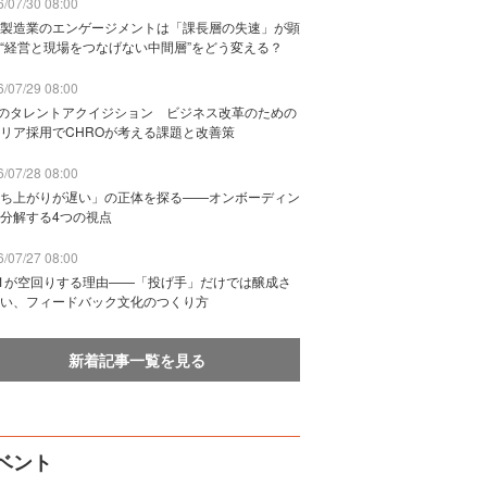
/07/30 08:00
製造業のエンゲージメントは「課長層の失速」が顕
“経営と現場をつなげない中間層”をどう変える？
/07/29 08:00
Bのタレントアクイジション ビジネス改革のための
リア採用でCHROが考える課題と改善策
/07/28 08:00
ち上がりが遅い」の正体を探る——オンボーディン
分解する4つの視点
/07/27 08:00
n1が空回りする理由——「投げ手」だけでは醸成さ
い、フィードバック文化のつくり方
新着記事一覧を見る
ベント