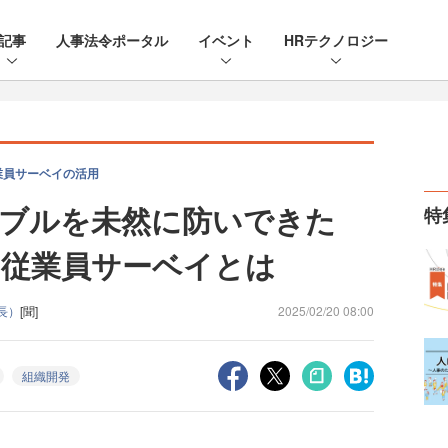
記事
人事法令ポータル
イベント
HRテクノロジー
業員サーベイの活用
ラブルを未然に防いできた
特
従業員サーベイとは
集長）
[聞]
2025/02/20 08:00
組織開発