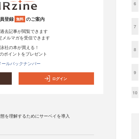
6
員登録
のご案内
無料
7
過去記事が閲覧できます
定メルマガを受信できます
泳社の本が買える！
8
分のポイントをプレゼント
メールバックナンバー
9
ログイン
10
状態を理解するためにサーベイを導入