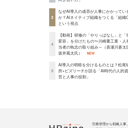
なぜAI導入の成否が人事にかかってい
3
か？AIネイティブ組織をつくる「組織
という視点
【動画】研修の「やりっぱなし」と「
変容」を分けたもの〜川崎重工業・人
4
当者の執念の取り組み～（喜瀬川蒼太
坂井風太氏）
NEW
AI導入の明暗を分けるものとは？松尾
5
所×ビズリーチが語る「AI時代の人的
営と人事の役割」
労務管理から戦略人事