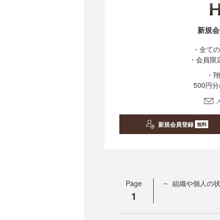
新規会
・全ての
・会員限
・翔
500円
新規会員登録
無料
Page
組織や個人の
1