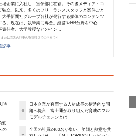
上場企業に入社し、宣伝部に在籍。その後メディア・コ
て独立。以来、多くのフリーランススタッフと案件ごと
、大手新聞社グループ各社が発行する媒体のコンテンツ
する。現在は、執筆業に専念。経営やHR分野を中心
責任者、大学教授などのイン...
、または直近の記事の寄稿時点での内容です
筆記事
I時
日本企業が直面する人材成長の構造的な問
6
題へ提言 富士通が取り組んだ育成のフル
モデルチェンジとは
的変
への
全国の社員2400名が集い、笑顔と熱意を共
7
有した1日――「ALL TORIDOLL ハピカン