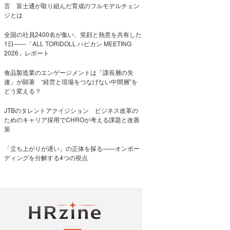
言 富士通が取り組んだ育成のフルモデルチェン
ジとは
全国の社員2400名が集い、笑顔と熱意を共有した
1日――「ALL TORIDOLL ハピカン MEETING
2026」レポート
食品製造業のエンゲージメントは「課長層の失
速」が顕著 “経営と現場をつなげない中間層”を
どう変える？
JTBのタレントアクイジション ビジネス改革の
ためのキャリア採用でCHROが考える課題と改善
策
「立ち上がりが遅い」の正体を探る——オンボー
ディングを分解する4つの視点