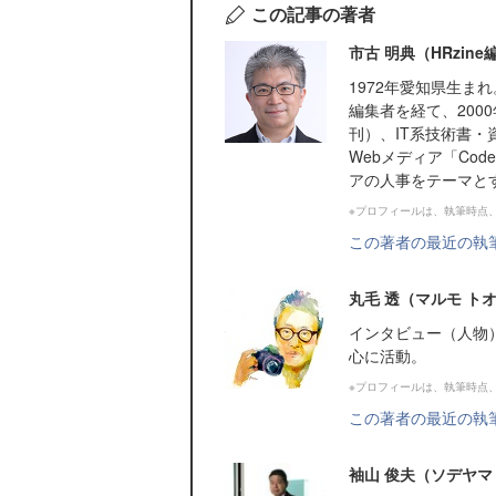
この記事の著者
市古 明典（HRzin
1972年愛知県生
編集者を経て、200
刊）、IT系技術書・
Webメディア「Cod
アの人事をテーマとする
※プロフィールは、執筆時点
この著者の最近の執
丸毛 透（マルモ ト
インタビュー（人物
心に活動。
※プロフィールは、執筆時点
この著者の最近の執
袖山 俊夫（ソデヤマ