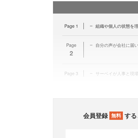
Page
1
組織や個人の状態を
Page
自分の声が会社に届
2
Page
3
サーベイが人事と現
会員登録
する
無料