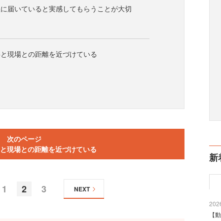
社に届いていると実感してもらうことが大切
事と現場との距離を近づけている
次のページ
と現場との距離を近づけている
新
1
2
3
NEXT
2026
【動