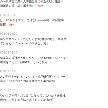
の〜川崎重工業・人事担当者の執念の取り組み～
瀬川蒼太氏・坂井風太氏）
NEW
/08/06 08:00
は「10％のオマケ」ではない——AI時代の経験学
速術
NEW
/08/05 08:00
AIがマネジメントにもたらす本質的変化は、業務効
ではなく「メンバーへの向き合い方」
/08/04 08:00
AI導入の成否が人事にかかっているのか？AIネイテ
組織をつくる「組織OS」という視点
/08/03 08:00
導入の明暗を分けるものとは？松尾研究所×ビズリー
語る「AI時代の人的資本経営と人事の役割」
/07/31 17:30
やシニアが増えた“だけ”になっていないか？多様性
織の力に変える方法とは【おすすめ書籍】