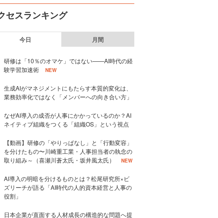
クセスランキング
今日
月間
研修は「10％のオマケ」ではない——AI時代の経
験学習加速術
NEW
生成AIがマネジメントにもたらす本質的変化は、
業務効率化ではなく「メンバーへの向き合い方」
なぜAI導入の成否が人事にかかっているのか？AI
ネイティブ組織をつくる「組織OS」という視点
【動画】研修の「やりっぱなし」と「行動変容」
を分けたもの〜川崎重工業・人事担当者の執念の
取り組み～（喜瀬川蒼太氏・坂井風太氏）
NEW
AI導入の明暗を分けるものとは？松尾研究所×ビ
ズリーチが語る「AI時代の人的資本経営と人事の
役割」
日本企業が直面する人材成長の構造的な問題へ提