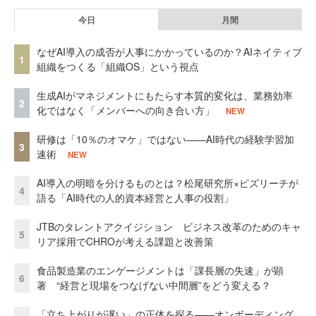
今日
月間
なぜAI導入の成否が人事にかかっているのか？AIネイティブ
1
組織をつくる「組織OS」という視点
生成AIがマネジメントにもたらす本質的変化は、業務効率
2
化ではなく「メンバーへの向き合い方」
NEW
研修は「10％のオマケ」ではない——AI時代の経験学習加
3
速術
NEW
AI導入の明暗を分けるものとは？松尾研究所×ビズリーチが
4
語る「AI時代の人的資本経営と人事の役割」
JTBのタレントアクイジション ビジネス改革のためのキャ
5
リア採用でCHROが考える課題と改善策
食品製造業のエンゲージメントは「課長層の失速」が顕
6
著 “経営と現場をつなげない中間層”をどう変える？
「立ち上がりが遅い」の正体を探る——オンボーディング