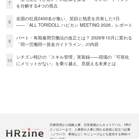
7
を分解する4つの視点
全国の社員2400名が集い、笑顔と熱意を共有した1日
8
――「ALL TORIDOLL ハピカン MEETING 2026」レポート
パート・有期雇用労働法の改正とは？ 2026年10月に変わる
9
「同一労働同一賃金ガイドライン」の内容
シチズン時計の「スキル管理」実装録——現場の「可視化
10
にメリットがない」を乗り越え、見据える未来とは
労務管理から戦略人事、日常業務からキャリアパス、HRテ
クノロジーまで、人事部や人事に関わる皆様に役立つ記事
（ノウハウ、事例など）やニュースなどを提供するWebマ
ガジンです。