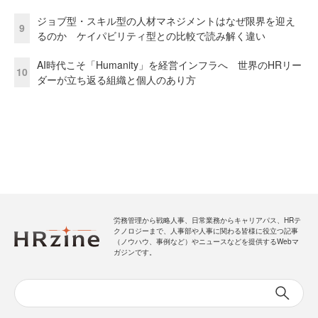
ジョブ型・スキル型の人材マネジメントはなぜ限界を迎え
9
るのか ケイパビリティ型との比較で読み解く違い
AI時代こそ「Humanity」を経営インフラへ 世界のHRリー
10
ダーが立ち返る組織と個人のあり方
労務管理から戦略人事、日常業務からキャリアパス、HRテ
クノロジーまで、人事部や人事に関わる皆様に役立つ記事
（ノウハウ、事例など）やニュースなどを提供するWebマ
ガジンです。