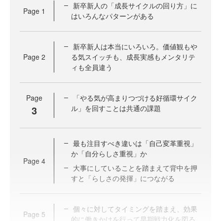
新卒新人の「成長サイクルの回り方」に
Page
1
はいろんなパターンがある
新卒新人は本当にいろいろ。価値観もや
Page
2
る気スイッチも、成長実感もメンタリテ
ィも全員違う
Page
「やる気が高まりつづける好循環サイク
3
ル」を回すことは共通の課題
最も注目すべき違いは「自己変革重視」
か「自分らしさ重視」か
Page
4
大事にしていることを踏まえて背中を押
すと「らしさの発揮」につながる
個々に対してタイミングを踏まえ、効果
Page
5
的に働きかけを行って早期戦力化を図る