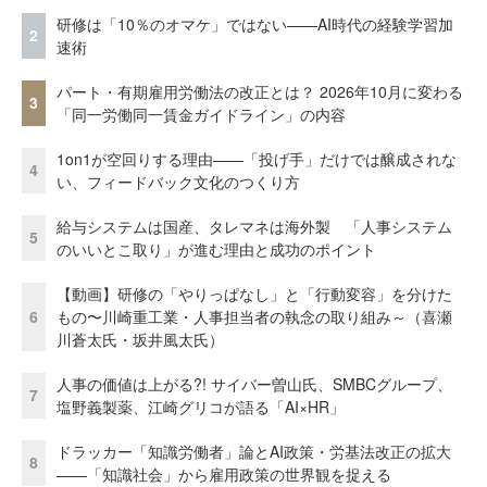
研修は「10％のオマケ」ではない——AI時代の経験学習加
2
速術
パート・有期雇用労働法の改正とは？ 2026年10月に変わる
3
「同一労働同一賃金ガイドライン」の内容
1on1が空回りする理由——「投げ手」だけでは醸成されな
4
い、フィードバック文化のつくり方
給与システムは国産、タレマネは海外製 「人事システム
5
のいいとこ取り」が進む理由と成功のポイント
【動画】研修の「やりっぱなし」と「行動変容」を分けた
6
もの〜川崎重工業・人事担当者の執念の取り組み～（喜瀬
川蒼太氏・坂井風太氏）
人事の価値は上がる?! サイバー曽山氏、SMBCグループ、
7
塩野義製薬、江崎グリコが語る「AI×HR」
ドラッカー「知識労働者」論とAI政策・労基法改正の拡大
8
——「知識社会」から雇用政策の世界観を捉える