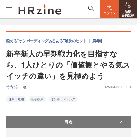
新規
ログイン
会員登録
悩める“オンボーディングあるある”解決のヒント ｜ 第4回
新卒新人の早期戦力化を目指すな
ら、1人ひとりの「価値観とやる気ス
イッチの違い」を見極めよう
竹内 淳一
[著]
2025/04/30 08:00
採用・雇用
新卒採用
オンボーディング
目次