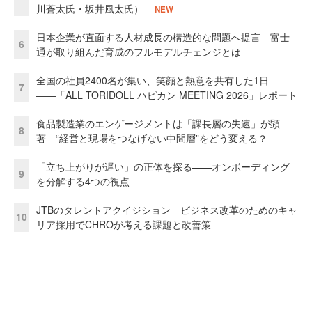
川蒼太氏・坂井風太氏）
NEW
日本企業が直面する人材成長の構造的な問題へ提言 富士
6
通が取り組んだ育成のフルモデルチェンジとは
全国の社員2400名が集い、笑顔と熱意を共有した1日
7
――「ALL TORIDOLL ハピカン MEETING 2026」レポート
食品製造業のエンゲージメントは「課長層の失速」が顕
8
著 “経営と現場をつなげない中間層”をどう変える？
「立ち上がりが遅い」の正体を探る——オンボーディング
9
を分解する4つの視点
JTBのタレントアクイジション ビジネス改革のためのキャ
10
リア採用でCHROが考える課題と改善策