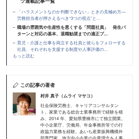
ツ連載記事一覧
「ハラスメントなのか判断できない」ときの見極め方—
労務担当者が押さえるべき“3つの視点”と...
職場の雰囲気や生産性を悪くする「問題社員」 発生パ
ターンと対応の基本、退職勧奨までの適正プ...
育児・介護と仕事を両立する社員と彼らをフォローする
社員、それぞれを支援する制度や人事評価の...
もっと読む
この記事の著者
村井 真子（ムライ マサコ）
社会保険労務士、キャリアコンサルタン
ト。家業である総合士業事務所で経験を積
み、2014 年、愛知県豊橋市にて独立開業。
中小企業庁、労働局、年金事務所等での行
政協力業務を経験。あいち産業振興機構外
部専門家。地方中小企業の企業理念を人事