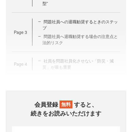
型”
問題社員への退職勧奨するときのステッ
プ
Page
3
問題社員へ退職勧奨する場合の注意点と
法的リスク
社員を問題社員化させない「防災・減
Page
4
災」が最も重要
会員登録
すると、
無料
続きをお読みいただけます