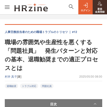
新規
ログイン
会員登録
人事労務担当者のための職場トラブルのトリセツ ｜ #12
職場の雰囲気や生産性を悪くする
「問題社員」 発生パターンと対応
の基本、退職勧奨までの適正プロセ
スとは
村井 真子
[著]
2025/05/30 08:00
退職勧奨
トラブル対応
問題社員
目次