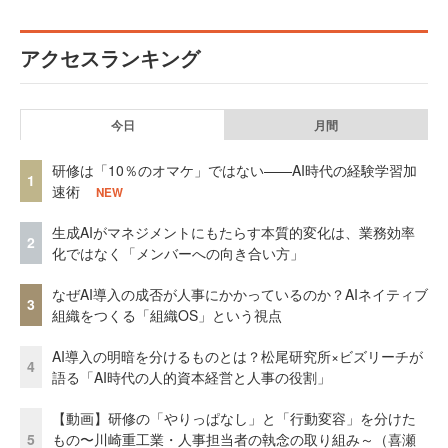
アクセスランキング
今日
月間
研修は「10％のオマケ」ではない——AI時代の経験学習加
1
速術
NEW
生成AIがマネジメントにもたらす本質的変化は、業務効率
2
化ではなく「メンバーへの向き合い方」
なぜAI導入の成否が人事にかかっているのか？AIネイティブ
3
組織をつくる「組織OS」という視点
AI導入の明暗を分けるものとは？松尾研究所×ビズリーチが
4
語る「AI時代の人的資本経営と人事の役割」
【動画】研修の「やりっぱなし」と「行動変容」を分けた
5
もの〜川崎重工業・人事担当者の執念の取り組み～（喜瀬