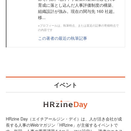
育成に落とし込んだ人事評価制度の構築、
組織設計が強み。現在の関与先 160 社超。
移...
※プロフィールは、執筆時点、または直近の記事の寄稿時点で
の内容です
この著者の最近の執筆記事
イベント
HRzine Day（エイチアールジン・デイ）は、人が活き会社が成
長する人事のWebマガジン「HRzine」が主催するイベントで
す。毎回、人事の重要課題を1つテーマに設定し、識者やエキス