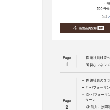
・翔
500円
新規会員登録
無料
Page
問題社員対策
1
適切なマネジ
問題社員の３
①パフォーマ
② パフォーマ
ターン
Page
2
③ 能力には問