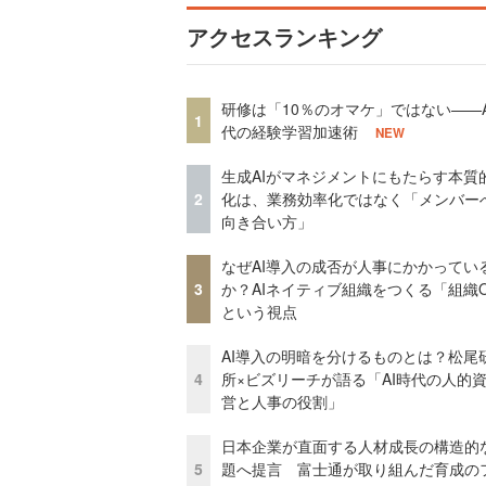
アクセスランキング
研修は「10％のオマケ」ではない——A
1
代の経験学習加速術
NEW
生成AIがマネジメントにもたらす本質
2
化は、業務効率化ではなく「メンバー
向き合い方」
なぜAI導入の成否が人事にかかってい
3
か？AIネイティブ組織をつくる「組織
という視点
AI導入の明暗を分けるものとは？松尾
4
所×ビズリーチが語る「AI時代の人的
営と人事の役割」
日本企業が直面する人材成長の構造的
5
題へ提言 富士通が取り組んだ育成の