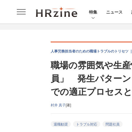
特集
ニュース
人事労務担当者のための職場トラブルのトリセツ ｜ 
職場の雰囲気や生産
員」 発生パターン
での適正プロセス
村井 真子
[著]
退職勧奨
トラブル対応
問題社員