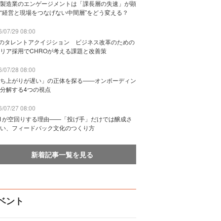
製造業のエンゲージメントは「課長層の失速」が顕
“経営と現場をつなげない中間層”をどう変える？
/07/29 08:00
Bのタレントアクイジション ビジネス改革のための
リア採用でCHROが考える課題と改善策
/07/28 08:00
ち上がりが遅い」の正体を探る——オンボーディン
分解する4つの視点
/07/27 08:00
n1が空回りする理由——「投げ手」だけでは醸成さ
い、フィードバック文化のつくり方
新着記事一覧を見る
ベント