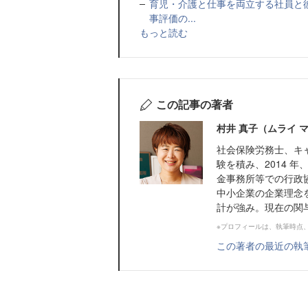
育児・介護と仕事を両立する社員と
事評価の...
もっと読む
この記事の著者
村井 真子（ムライ 
社会保険労務士、キ
験を積み、2014 
金事務所等での行政
中小企業の企業理念
計が強み。現在の関与先 
※プロフィールは、執筆時点
この著者の最近の執