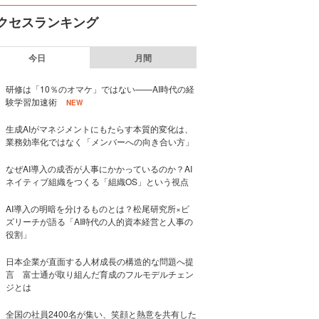
クセスランキング
今日
月間
研修は「10％のオマケ」ではない——AI時代の経
験学習加速術
NEW
生成AIがマネジメントにもたらす本質的変化は、
業務効率化ではなく「メンバーへの向き合い方」
なぜAI導入の成否が人事にかかっているのか？AI
ネイティブ組織をつくる「組織OS」という視点
AI導入の明暗を分けるものとは？松尾研究所×ビ
ズリーチが語る「AI時代の人的資本経営と人事の
役割」
日本企業が直面する人材成長の構造的な問題へ提
言 富士通が取り組んだ育成のフルモデルチェン
ジとは
全国の社員2400名が集い、笑顔と熱意を共有した