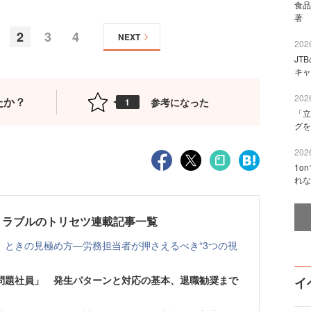
食品
著 
2
3
4
NEXT
2026
JT
キャ
2026
たか？
参考になった
1
「立
グを
2026
1o
れな
トラブルのトリセツ連載記事一覧
」ときの見極め方—労務担当者が押さえるべき“3つの視
問題社員」 発生パターンと対応の基本、退職勧奨まで
イ