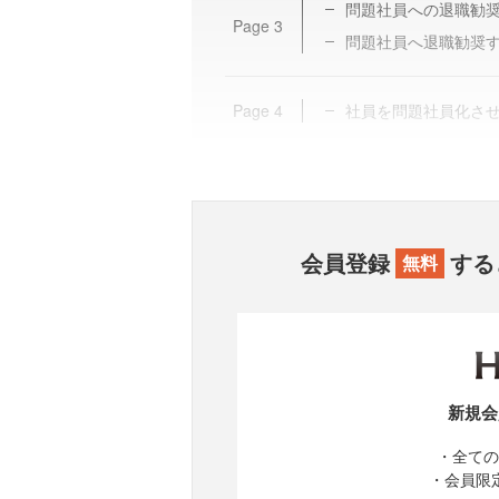
問題社員への退職勧
Page
3
問題社員へ退職勧奨
Page
4
社員を問題社員化さ
会員登録
する
無料
新規会
・全ての
・会員限