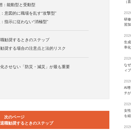
（喜
態：能動型と受動型
：意図的に職場を乱す“攻撃型”
2026
研修
：指示に従わない“消極型”
習加
2026
退職勧奨するときのステップ
生成
率化
職勧奨する場合の注意点と法的リスク
2026
なぜ
員化させない「防災・減災」が最も重要
ィブ
2026
AI
チが
2026
女性
を組
次のページ
退職勧奨するときのステップ
2026