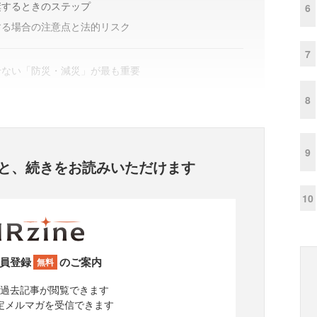
奨するときのステップ
6
する場合の注意点と法的リスク
7
せない「防災・減災」が最も重要
8
9
と、
続きをお読みいただけます
10
員登録
のご案内
無料
過去記事が閲覧できます
定メルマガを受信できます