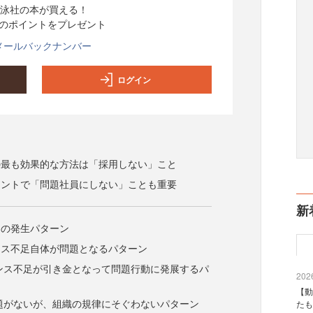
泳社の本が買える！
分のポイントをプレゼント
メールバックナンバー
ログイン
の最も効果的な方法は「採用しない」こと
メントで「問題社員にしない」ことも重要
新
つの発生パターン
ンス不足自体が問題となるパターン
ンス不足が引き金となって問題行動に発展するパ
2026
【動
題がないが、組織の規律にそぐわないパターン
たも