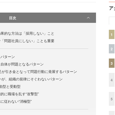
ア
目次
効果的な方法は「採用しない」こと
1
で「問題社員にしない」ことも重要
2
生パターン
3
足自体が問題となるパターン
足が引き金となって問題行動に発展するパターン
いが、組織の規律にそぐわないパターン
4
動型と受動型
的に職場を乱す“攻撃型”
5
に従わない“消極型”