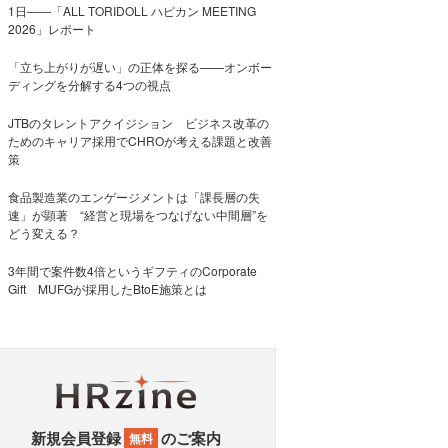
1日――「ALL TORIDOLL ハピカン MEETING
2026」レポート
「立ち上がりが遅い」の正体を探る——オンボー
ディングを分解する4つの視点
JTBのタレントアクイジション ビジネス改革の
ためのキャリア採用でCHROが考える課題と改善
策
食品製造業のエンゲージメントは「課長層の失
速」が顕著 “経営と現場をつなげない中間層”を
どう変える？
3年間で案件数4倍というギフティのCorporate
Gift MUFGが採用したBtoE施策とは
新規会員登録
のご案内
無料