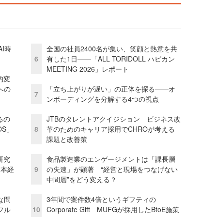
I時
全国の社員2400名が集い、笑顔と熱意を共
6
有した1日――「ALL TORIDOLL ハピカン
MEETING 2026」レポート
的変
への
「立ち上がりが遅い」の正体を探る——オ
7
ンボーディングを分解する4つの視点
るの
JTBのタレントアクイジション ビジネス改
OS」
8
革のためのキャリア採用でCHROが考える
課題と改善策
研究
食品製造業のエンゲージメントは「課長層
資本経
9
の失速」が顕著 “経営と現場をつなげない
中間層”をどう変える？
な問
3年間で案件数4倍というギフティの
フル
10
Corporate Gift MUFGが採用したBtoE施策