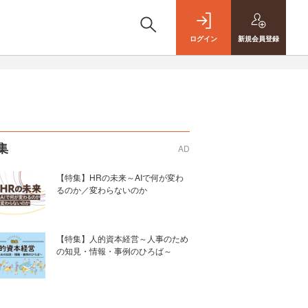
ログイン
新規
会員登録
集
AD
【特集】HRの未来～AIで何が変わ
るのか／変わらないのか
【特集】人的資本経営～人事のため
の知見・情報・事例のひろば～