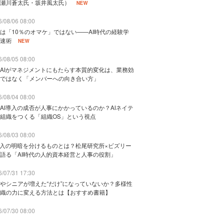
瀬川蒼太氏・坂井風太氏）
NEW
/08/06 08:00
は「10％のオマケ」ではない——AI時代の経験学
速術
NEW
/08/05 08:00
AIがマネジメントにもたらす本質的変化は、業務効
ではなく「メンバーへの向き合い方」
/08/04 08:00
AI導入の成否が人事にかかっているのか？AIネイテ
組織をつくる「組織OS」という視点
/08/03 08:00
導入の明暗を分けるものとは？松尾研究所×ビズリー
語る「AI時代の人的資本経営と人事の役割」
/07/31 17:30
やシニアが増えた“だけ”になっていないか？多様性
織の力に変える方法とは【おすすめ書籍】
/07/30 08:00