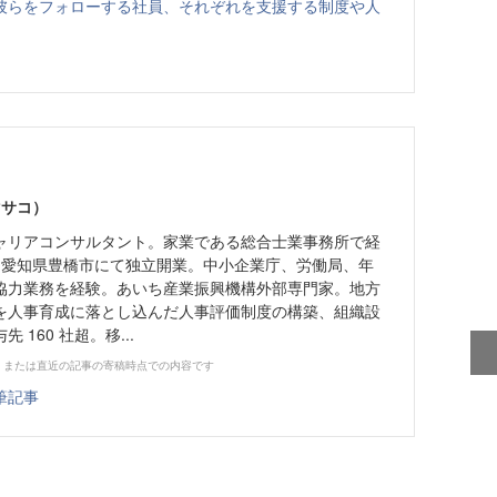
彼らをフォローする社員、それぞれを支援する制度や人
マサコ）
ャリアコンサルタント。家業である総合士業事務所で経
年、愛知県豊橋市にて独立開業。中小企業庁、労働局、年
協力業務を経験。あいち産業振興機構外部専門家。地方
を人事育成に落とし込んだ人事評価制度の構築、組織設
160 社超。移...
、または直近の記事の寄稿時点での内容です
筆記事