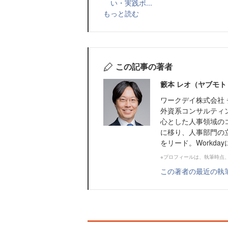
い・実践ポ...
もっと読む
この記事の著者
籔本 レオ（ヤブモト
ワークデイ株式会社 
外資系コンサルティ
心とした人事領域のコ
に移り、人事部門の
をリード。Workda
※プロフィールは、執筆時点
この著者の最近の執