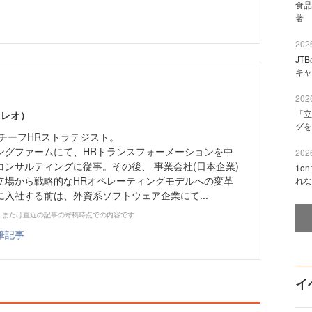
食品
著 
2026
JT
キャ
2026
「立
 レオ）
グを
チーフHRストラテジスト。
ングファームにて、HRトランスフォーメーションを中
2026
ンサルティングに従事。その後、 事業会社(日本企業)
1o
立場から戦略的なHRオペレーティングモデルへの変革
れな
yに入社する前は、外資系ソフトウェア企業にて...
、または直近の記事の寄稿時点での内容です
筆記事
イ