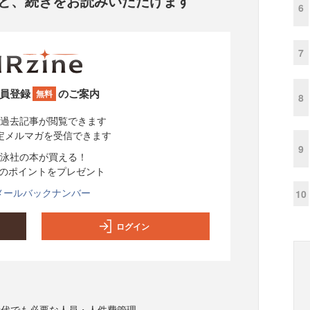
と、
続きをお読みいただけます
6
7
員登録
のご案内
無料
8
過去記事が閲覧できます
定メルマガを受信できます
9
泳社の本が買える！
分のポイントをプレゼント
メールバックナンバー
10
ログイン
時代でも必要な人員・人件費管理