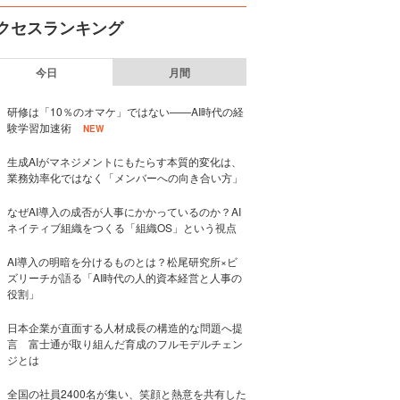
クセスランキング
今日
月間
研修は「10％のオマケ」ではない——AI時代の経
験学習加速術
NEW
生成AIがマネジメントにもたらす本質的変化は、
業務効率化ではなく「メンバーへの向き合い方」
なぜAI導入の成否が人事にかかっているのか？AI
ネイティブ組織をつくる「組織OS」という視点
AI導入の明暗を分けるものとは？松尾研究所×ビ
ズリーチが語る「AI時代の人的資本経営と人事の
役割」
日本企業が直面する人材成長の構造的な問題へ提
言 富士通が取り組んだ育成のフルモデルチェン
ジとは
全国の社員2400名が集い、笑顔と熱意を共有した