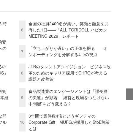
I時
全国の社員2400名が集い、笑顔と熱意を共
6
有した1日――「ALL TORIDOLL ハピカン
MEETING 2026」レポート
的変
への
「立ち上がりが遅い」の正体を探る——オ
7
ンボーディングを分解する4つの視点
るの
JTBのタレントアクイジション ビジネス改
OS」
8
革のためのキャリア採用でCHROが考える
課題と改善策
研究
食品製造業のエンゲージメントは「課長層
資本経
9
の失速」が顕著 “経営と現場をつなげない
中間層”をどう変える？
な問
3年間で案件数4倍というギフティの
フル
10
Corporate Gift MUFGが採用したBtoE施策
とは