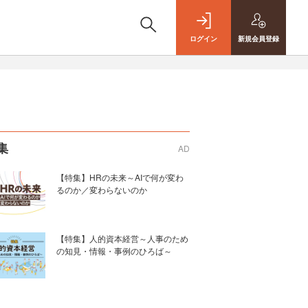
ログイン
新規
会員登録
集
AD
【特集】HRの未来～AIで何が変わ
るのか／変わらないのか
【特集】人的資本経営～人事のため
の知見・情報・事例のひろば～