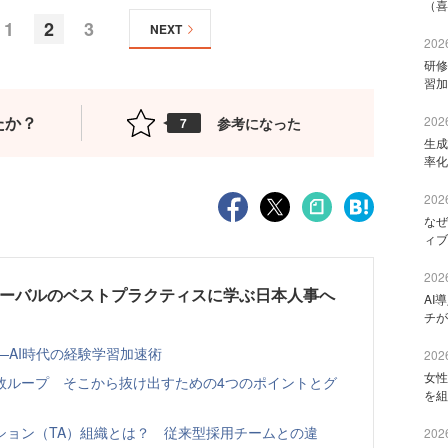
（喜
1
2
3
NEXT
2026
研修
習加
たか？
2026
参考になった
7
生成
率化
2026
なぜ
ィブ
2026
ローバルのベストプラクティスに学ぶ日本人事へ
AI
チが
—AI時代の経験学習加速術
2026
女性
敗ループ そこから抜け出すための4つのポイントとグ
を組
ション（TA）組織とは？ 従来型採用チームとの違
2026