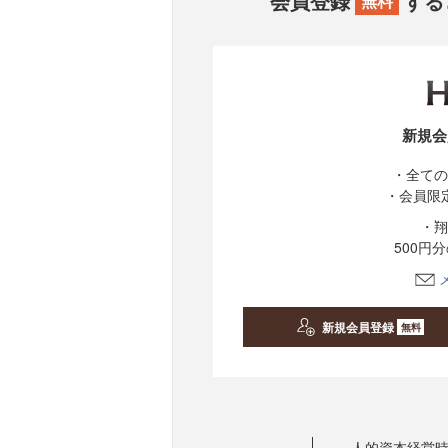
会員登録
する
無料
新規会
・全ての
・会員限
・翔
500円
新規会員登録
無料
人的資本経営