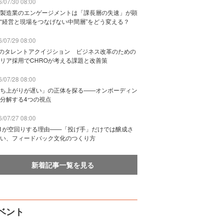
/07/30 08:00
製造業のエンゲージメントは「課長層の失速」が顕
“経営と現場をつなげない中間層”をどう変える？
/07/29 08:00
Bのタレントアクイジション ビジネス改革のための
リア採用でCHROが考える課題と改善策
/07/28 08:00
ち上がりが遅い」の正体を探る——オンボーディン
分解する4つの視点
/07/27 08:00
n1が空回りする理由——「投げ手」だけでは醸成さ
い、フィードバック文化のつくり方
新着記事一覧を見る
ベント