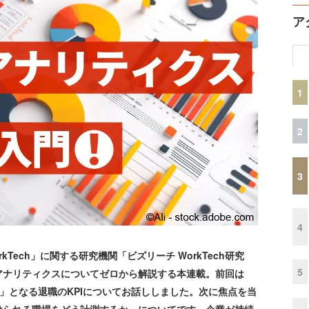
ア
1
2
3
4
ech」に関する研究機関「ビズリーチ WorkTech研究
5
アナリティクスについてゼロから解説する本連載。前回は
口」となる退職のKPIについてお話ししました。次に焦点を当