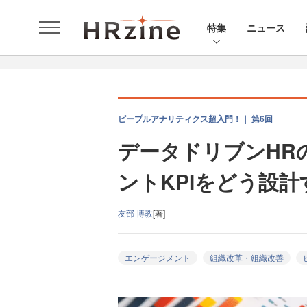
特集
ニュース
ピープルアナリティクス超入門！｜ 第6回
データドリブンHR
ントKPIをどう設計
友部 博教
[著]
エンゲージメント
組織改革・組織改善