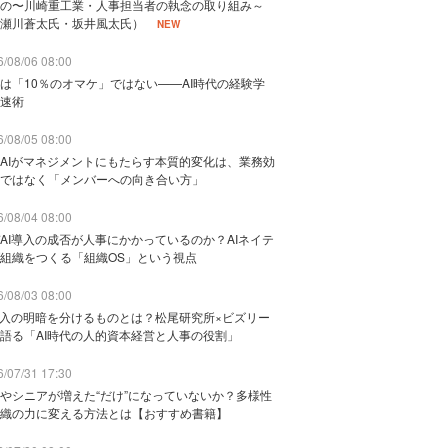
の〜川崎重工業・人事担当者の執念の取り組み～
瀬川蒼太氏・坂井風太氏）
NEW
/08/06 08:00
は「10％のオマケ」ではない——AI時代の経験学
速術
/08/05 08:00
AIがマネジメントにもたらす本質的変化は、業務効
ではなく「メンバーへの向き合い方」
/08/04 08:00
AI導入の成否が人事にかかっているのか？AIネイテ
組織をつくる「組織OS」という視点
/08/03 08:00
導入の明暗を分けるものとは？松尾研究所×ビズリー
語る「AI時代の人的資本経営と人事の役割」
/07/31 17:30
やシニアが増えた“だけ”になっていないか？多様性
織の力に変える方法とは【おすすめ書籍】