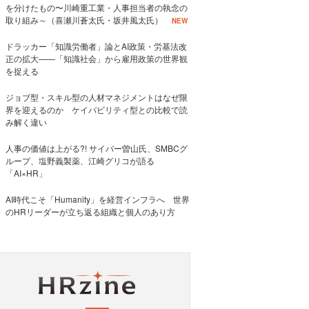
を分けたもの〜川崎重工業・人事担当者の執念の
取り組み～（喜瀬川蒼太氏・坂井風太氏）
NEW
ドラッカー「知識労働者」論とAI政策・労基法改
正の拡大——「知識社会」から雇用政策の世界観
を捉える
ジョブ型・スキル型の人材マネジメントはなぜ限
界を迎えるのか ケイパビリティ型との比較で読
み解く違い
人事の価値は上がる?! サイバー曽山氏、SMBCグ
ループ、塩野義製薬、江崎グリコが語る
「AI×HR」
AI時代こそ「Humanity」を経営インフラへ 世界
のHRリーダーが立ち返る組織と個人のあり方