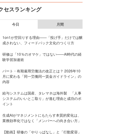
クセスランキング
今日
月間
1on1が空回りする理由——「投げ手」だけでは醸
成されない、フィードバック文化のつくり方
研修は「10％のオマケ」ではない——AI時代の経
験学習加速術
パート・有期雇用労働法の改正とは？ 2026年10
月に変わる「同一労働同一賃金ガイドライン」の
内容
給与システムは国産、タレマネは海外製 「人事
システムのいいとこ取り」が進む理由と成功のポ
イント
生成AIがマネジメントにもたらす本質的変化は、
業務効率化ではなく「メンバーへの向き合い方」
【動画】研修の「やりっぱなし」と「行動変容」