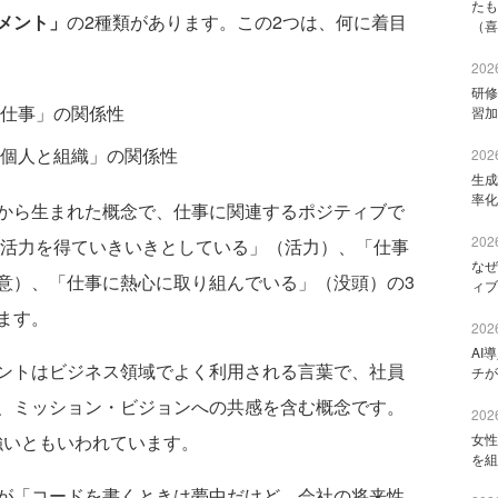
たも
メント」
の2種類があります。この2つは、何に着目
（喜
2026
研修
仕事」の関係性
習加
個人と組織」の関係性
2026
生成
率化
から生まれた概念で、仕事に関連するポジティブで
2026
ら活力を得ていきいきとしている」（活力）、「仕事
なぜ
意）、「仕事に熱心に取り組んでいる」（没頭）の3
ィブ
ます。
2026
AI
ントはビジネス領域でよく利用される言葉で、社員
チが
、ミッション・ビジョンへの共感を含む概念です。
2026
強いともいわれています。
女性
を組
が「コードを書くときは夢中だけど、会社の将来性