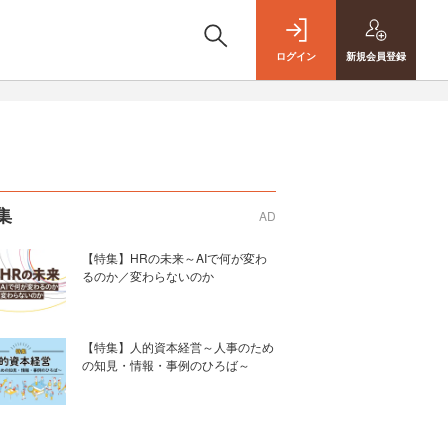
ログイン
新規
会員登録
集
AD
【特集】HRの未来～AIで何が変わ
るのか／変わらないのか
【特集】人的資本経営～人事のため
の知見・情報・事例のひろば～