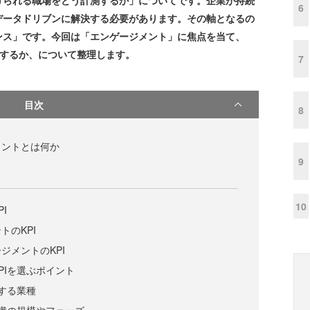
けられる職場をどう計測するか」についてです。企業が持続
6
データドリブンに解決する必要があります。その軸となるの
ンス」です。今回は「エンゲージメント」に焦点を当て、
用するか、について整理します。
7
目次
8
メントとは何か
9
10
I
トのKPI
ジメントのKPI
PIを選ぶポイント
する業種