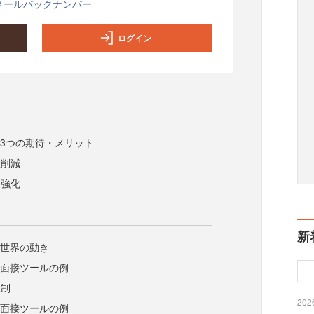
メールバックナンバー
ログイン
る3つの期待・メリット
数削減
め強化
加
新
る世界の動き
I面接ツールの例
規制
2026
I面接ツールの例