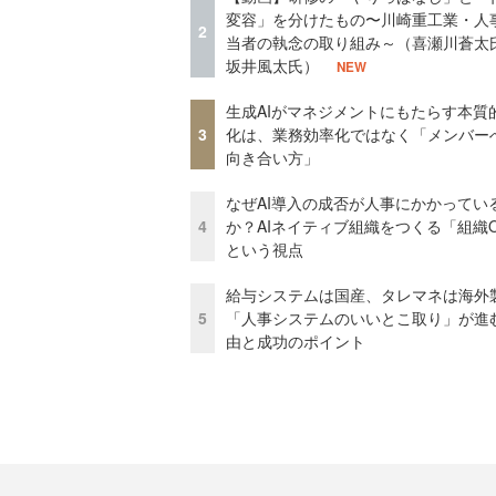
変容」を分けたもの〜川崎重工業・人
2
当者の執念の取り組み～（喜瀬川蒼太
坂井風太氏）
NEW
生成AIがマネジメントにもたらす本質
3
化は、業務効率化ではなく「メンバー
向き合い方」
なぜAI導入の成否が人事にかかってい
4
か？AIネイティブ組織をつくる「組織
という視点
給与システムは国産、タレマネは海
5
「人事システムのいいとこ取り」が進
由と成功のポイント