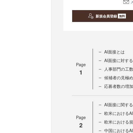
新規会員登録
無料
AI面接とは
AI面接に対す
Page
人事部門の工
1
候補者の見極
応募者数の増
AI面接に関す
欧米におけるA
Page
欧米における
2
中国におけるA