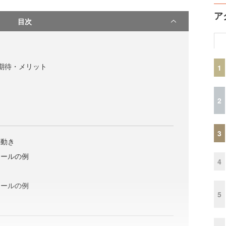
ア
目次
の期待・メリット
1
2
3
の動き
ツールの例
4
ツールの例
5