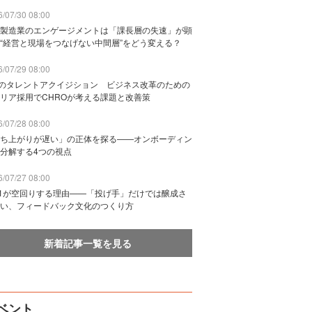
/07/30 08:00
製造業のエンゲージメントは「課長層の失速」が顕
“経営と現場をつなげない中間層”をどう変える？
/07/29 08:00
Bのタレントアクイジション ビジネス改革のための
リア採用でCHROが考える課題と改善策
/07/28 08:00
ち上がりが遅い」の正体を探る——オンボーディン
分解する4つの視点
/07/27 08:00
n1が空回りする理由——「投げ手」だけでは醸成さ
い、フィードバック文化のつくり方
新着記事一覧を見る
ベント