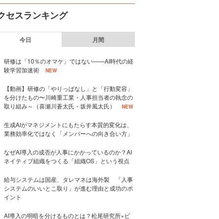
クセスランキング
今日
月間
研修は「10％のオマケ」ではない——AI時代の経
験学習加速術
NEW
【動画】研修の「やりっぱなし」と「行動変容」
を分けたもの〜川崎重工業・人事担当者の執念の
取り組み～（喜瀬川蒼太氏・坂井風太氏）
NEW
生成AIがマネジメントにもたらす本質的変化は、
業務効率化ではなく「メンバーへの向き合い方」
なぜAI導入の成否が人事にかかっているのか？AI
ネイティブ組織をつくる「組織OS」という視点
給与システムは国産、タレマネは海外製 「人事
システムのいいとこ取り」が進む理由と成功のポ
イント
AI導入の明暗を分けるものとは？松尾研究所×ビ