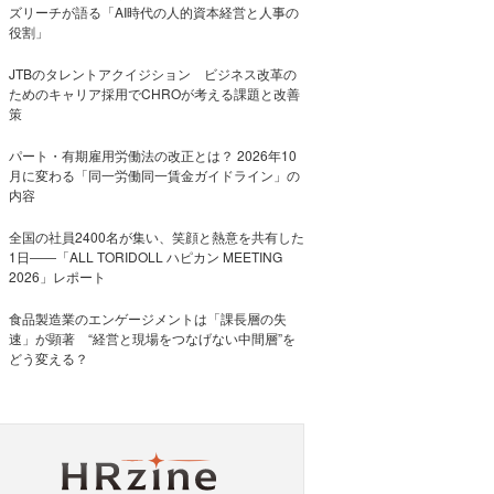
ズリーチが語る「AI時代の人的資本経営と人事の
役割」
JTBのタレントアクイジション ビジネス改革の
ためのキャリア採用でCHROが考える課題と改善
策
パート・有期雇用労働法の改正とは？ 2026年10
月に変わる「同一労働同一賃金ガイドライン」の
内容
全国の社員2400名が集い、笑顔と熱意を共有した
1日――「ALL TORIDOLL ハピカン MEETING
2026」レポート
食品製造業のエンゲージメントは「課長層の失
速」が顕著 “経営と現場をつなげない中間層”を
どう変える？