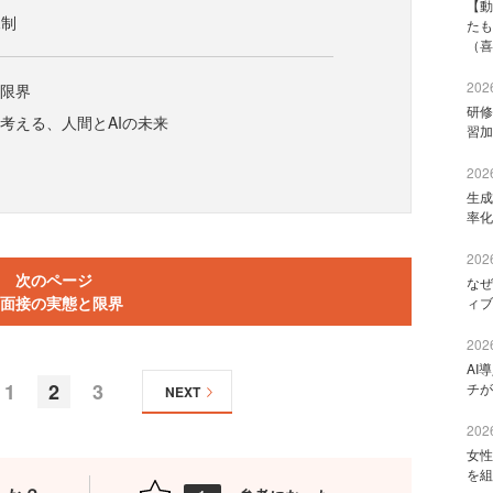
【動
規制
たも
（喜
2026
と限界
研修
て考える、人間とAIの未来
習加
2026
生成
率化
2026
次のページ
なぜ
I面接の実態と限界
ィブ
2026
AI
1
2
3
チが
NEXT
2026
女性
を組