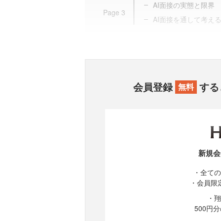
AI面接の実態と限界
Page
3
AI面接を通して考える
会員登録
する
無料
新規会
・全ての
・会員限
・翔
500円