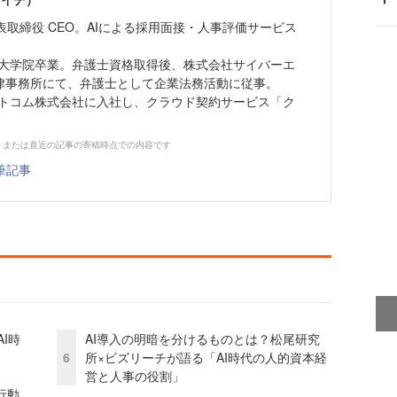
 代表取締役 CEO。AIによる採用面接・人事評価サービス
法科大学院卒業。弁護士資格取得後、株式会社サイバーエ
法律事務所にて、弁護士として企業法務活動に従事。
ドットコム株式会社に入社し、クラウド契約サービス「ク
、または直近の記事の寄稿時点での内容です
筆記事
I時
AI導入の明暗を分けるものとは？松尾研究
6
所×ビズリーチが語る「AI時代の人的資本経
営と人事の役割」
行動