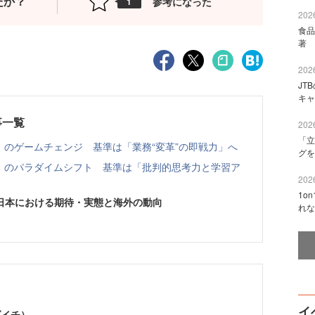
たか？
参考になった
1
2026
食品
著 
2026
JT
キャ
事一覧
2026
「立
」のゲームチェンジ 基準は「業務“変革”の即戦力」へ
グを
用」のパラダイムシフト 基準は「批判的思考力と学習ア
2026
1o
日本における期待・実態と海外の動向
れな
イ
ダイチ）