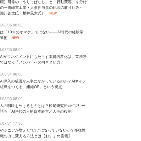
画】研修の「やりっぱなし」と「行動変容」を分け
の〜川崎重工業・人事担当者の執念の取り組み～
瀬川蒼太氏・坂井風太氏）
NEW
/08/06 08:00
は「10％のオマケ」ではない——AI時代の経験学
速術
NEW
/08/05 08:00
AIがマネジメントにもたらす本質的変化は、業務効
ではなく「メンバーへの向き合い方」
/08/04 08:00
AI導入の成否が人事にかかっているのか？AIネイテ
組織をつくる「組織OS」という視点
/08/03 08:00
導入の明暗を分けるものとは？松尾研究所×ビズリー
語る「AI時代の人的資本経営と人事の役割」
/07/31 17:30
やシニアが増えた“だけ”になっていないか？多様性
織の力に変える方法とは【おすすめ書籍】