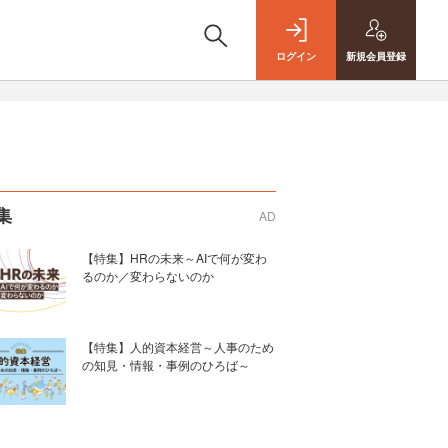
ログイン
新規
会員登録
集
AD
【特集】HRの未来～AIで何が変わ
るのか／変わらないのか
【特集】人的資本経営～人事のため
の知見・情報・事例のひろば～