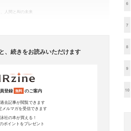
6
、人間とAIの未来
7
8
と、
続きをお読みいただけます
9
10
員登録
のご案内
無料
過去記事が閲覧できます
定メルマガを受信できます
泳社の本が買える！
分のポイントをプレゼント