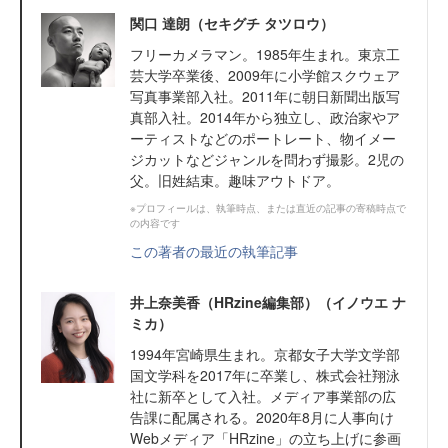
関口 達朗（セキグチ タツロウ）
フリーカメラマン。1985年生まれ。東京工
芸大学卒業後、2009年に小学館スクウェア
写真事業部入社。2011年に朝日新聞出版写
真部入社。2014年から独立し、政治家やア
ーティストなどのポートレート、物イメー
ジカットなどジャンルを問わず撮影。2児の
父。旧姓結束。趣味アウトドア。
※プロフィールは、執筆時点、または直近の記事の寄稿時点で
の内容です
この著者の最近の執筆記事
井上奈美香（HRzine編集部）（イノウエ ナ
ミカ）
1994年宮崎県生まれ。京都女子大学文学部
国文学科を2017年に卒業し、株式会社翔泳
社に新卒として入社。メディア事業部の広
告課に配属される。2020年8月に人事向け
Webメディア「HRzine」の立ち上げに参画