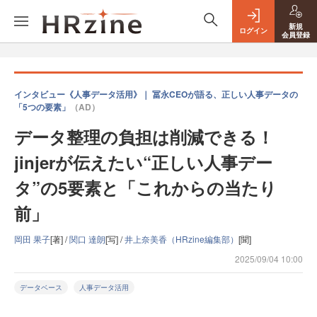
新規
ログイン
会員登録
インタビュー《人事データ活用》｜ 冨永CEOが語る、正しい人事データの
「5つの要素」
（AD）
データ整理の負担は削減できる！
jinjerが伝えたい“正しい人事デー
タ”の5要素と「これからの当たり
前」
岡田 果子
[著] /
関口 達朗
[写] /
井上奈美香（HRzine編集部）
[聞]
2025/09/04 10:00
データベース
人事データ活用