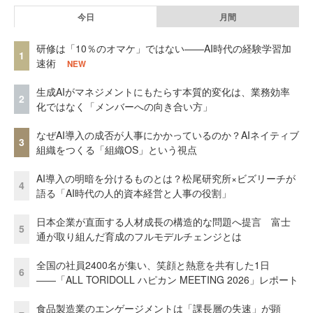
今日
月間
研修は「10％のオマケ」ではない——AI時代の経験学習加
1
速術
NEW
生成AIがマネジメントにもたらす本質的変化は、業務効率
2
化ではなく「メンバーへの向き合い方」
なぜAI導入の成否が人事にかかっているのか？AIネイティブ
3
組織をつくる「組織OS」という視点
AI導入の明暗を分けるものとは？松尾研究所×ビズリーチが
4
語る「AI時代の人的資本経営と人事の役割」
日本企業が直面する人材成長の構造的な問題へ提言 富士
5
通が取り組んだ育成のフルモデルチェンジとは
全国の社員2400名が集い、笑顔と熱意を共有した1日
6
――「ALL TORIDOLL ハピカン MEETING 2026」レポート
食品製造業のエンゲージメントは「課長層の失速」が顕