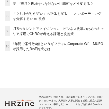
7
著 “経営と現場をつなげない中間層”をどう変える？
「立ち上がりが遅い」の正体を探る——オンボーディング
8
を分解する4つの視点
JTBのタレントアクイジション ビジネス改革のためのキャ
9
リア採用でCHROが考える課題と改善策
3年間で案件数4倍というギフティのCorporate Gift MUFG
10
が採用したBtoE施策とは
労務管理から戦略人事、日常業務からキャリアパス、HRテ
クノロジーまで、人事部や人事に関わる皆様に役立つ記事
（ノウハウ、事例など）やニュースなどを提供するWebマ
ガジンです。