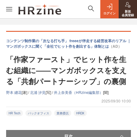
新規
ログイン
会員登録
コンテンツ制作業の「次なる打ち手」 freeeが伴走する経営改革のリアル ｜
マンガボックスに聞く「全社でヒット作を創出する」体制とは
（AD）
「作家ファースト」でヒット作を生
む組織に——マンガボックスを支え
る「共創パートナーシップ」の裏側
野本 纏花
[著] /
北浦 汐見
[写] /
井上奈美香（HRzine編集部）
[聞]
2025/09/30 10:00
HR Tech
バックオフィス
業務委託
HRDX
目次