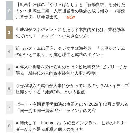
【動画】研修の「やりっぱなし」と「行動変容」を分けた
2
もの〜川崎重工業・人事担当者の執念の取り組み～（喜瀬
川蒼太氏・坂井風太氏）
NEW
生成AIがマネジメントにもたらす本質的変化は、業務効率
3
化ではなく「メンバーへの向き合い方」
給与システムは国産、タレマネは海外製 「人事システム
4
のいいとこ取り」が進む理由と成功のポイント
AI導入の明暗を分けるものとは？松尾研究所×ビズリーチが
5
語る「AI時代の人的資本経営と人事の役割」
なぜAI導入の成否が人事にかかっているのか？AIネイティブ
6
組織をつくる「組織OS」という視点
パート・有期雇用労働法の改正とは？ 2026年10月に変わる
7
「同一労働同一賃金ガイドライン」の内容
AI時代こそ「Humanity」を経営インフラへ 世界のHRリー
8
ダーが立ち返る組織と個人のあり方