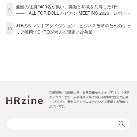
全国の社員2400名が集い、笑顔と熱意を共有した1日
9
――「ALL TORIDOLL ハピカン MEETING 2026」レポート
JTBのタレントアクイジション ビジネス改革のためのキャ
10
リア採用でCHROが考える課題と改善策
労務管理から戦略人事、日常業務からキャリアパス、HRテ
クノロジーまで、人事部や人事に関わる皆様に役立つ記事
（ノウハウ、事例など）やニュースなどを提供するWebマ
ガジンです。