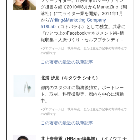
フリーライター。IT系企業のマーケティン
グ担当を経て2010年8月からMarkeZine（翔
泳社）にてライター業を開始。2011年1月
から
Writing&Marketing Company
518Lab
（コトバラボ）として独立。共著に
『ひとつ上のFacebookマネジメント術~情
報収集・人脈づくり・セルフブランディ...
※プロフィールは、執筆時点、または直近の記事の寄稿時点で
の内容です
この著者の最近の執筆記事
北浦 汐見（キタウラ シオミ）
都内のスタジオに勤務後独立。ポートレー
ト、取材、料理撮影等、都内を中心に活動
中。
※プロフィールは、執筆時点、または直近の記事の寄稿時点で
の内容です
この著者の最近の執筆記事
井上奈美香（HRzine編集部）（イノウエ ナ