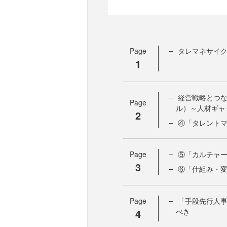
Page
タレマネサイ
1
経営戦略とつな
Page
ル）～人材ギャ
2
④「タレント
Page
⑤「カルチャ
3
⑥「仕組み・
Page
「手段先行人
4
べき