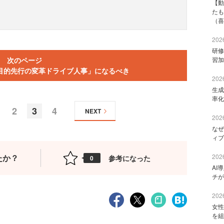
【動
たも
（喜
2026
研修
次のページ
習加
目的先行の変革ドライブ人事」になるべき
2026
生成
率化
2
3
4
NEXT
2026
なぜ
ィブ
たか？
2026
参考になった
0
AI
チが
2026
女性
を組