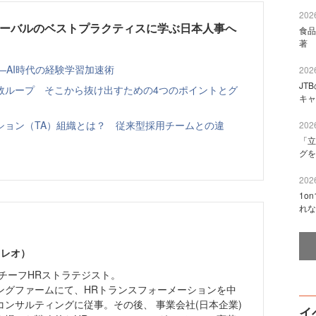
2026
ローバルのベストプラクティスに学ぶ日本人事へ
食品
著 
—AI時代の経験学習加速術
2026
JT
敗ループ そこから抜け出すための4つのポイントとグ
キャ
ション（TA）組織とは？ 従来型採用チームとの違
2026
「立
グを
2026
1o
れな
 レオ）
チーフHRストラテジスト。
ングファームにて、HRトランスフォーメーションを中
ンサルティングに従事。その後、 事業会社(日本企業)
イ