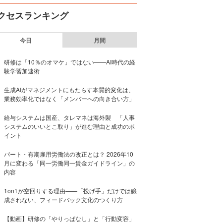
クセスランキング
今日
月間
研修は「10％のオマケ」ではない——AI時代の経
験学習加速術
生成AIがマネジメントにもたらす本質的変化は、
業務効率化ではなく「メンバーへの向き合い方」
給与システムは国産、タレマネは海外製 「人事
システムのいいとこ取り」が進む理由と成功のポ
イント
パート・有期雇用労働法の改正とは？ 2026年10
月に変わる「同一労働同一賃金ガイドライン」の
内容
1on1が空回りする理由——「投げ手」だけでは醸
成されない、フィードバック文化のつくり方
【動画】研修の「やりっぱなし」と「行動変容」