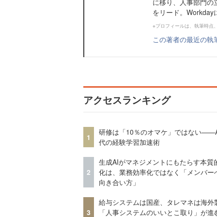
に移り、人事部門の
をリード。Workda
※プロフィールは、執筆時点
この著者の最近の執
アクセスランキング
研修は「10％のオマケ」ではない——A
1
代の経験学習加速術
生成AIがマネジメントにもたらす本質
2
化は、業務効率化ではなく「メンバー
向き合い方」
給与システムは国産、タレマネは海
3
「人事システムのいいとこ取り」が進