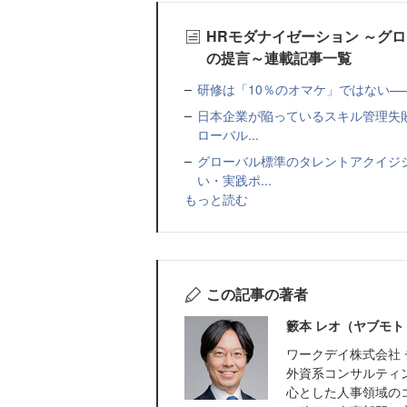
HRモダナイゼーション ～グ
の提言～連載記事一覧
研修は「10％のオマケ」ではない—
日本企業が陥っているスキル管理失
ローバル...
グローバル標準のタレントアクイジ
い・実践ポ...
もっと読む
この記事の著者
籔本 レオ（ヤブモト
ワークデイ株式会社 
外資系コンサルティ
心とした人事領域のコ