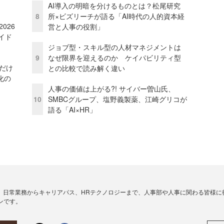
AI導入の明暗を分けるものとは？松尾研究
8
所×ビズリーチが語る「AI時代の人的資本経
026
営と人事の役割」
イド
ジョブ型・スキル型の人材マネジメントは
9
なぜ限界を迎えるのか ケイパビリティ型
」だけ
との比較で読み解く違い
化の
人事の価値は上がる?! サイバー曽山氏、
10
SMBCグループ、塩野義製薬、江崎グリコが
語る「AI×HR」
、日常業務からキャリアパス、HRテクノロジーまで、人事部や人事に関わる皆様に
ンです。