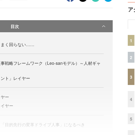
ア
目次
1
うまく回らない……
2
事戦略フレームワーク（Leo-sanモデル）～人材ギャ
3
メント」レイヤー
イヤー
4
レイヤー
5
ら「目的先行の変革ドライブ人事」になるべき