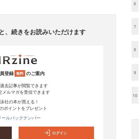
6
7
と、
続きをお読みいただけます
8
9
員登録
のご案内
無料
過去記事が閲覧できます
定メルマガを受信できます
10
泳社の本が買える！
分のポイントをプレゼント
メールバックナンバー
ログイン