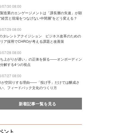
/07/30 08:00
製造業のエンゲージメントは「課長層の失速」が顕
“経営と現場をつなげない中間層”をどう変える？
/07/29 08:00
Bのタレントアクイジション ビジネス改革のための
リア採用でCHROが考える課題と改善策
/07/28 08:00
ち上がりが遅い」の正体を探る——オンボーディン
分解する4つの視点
/07/27 08:00
n1が空回りする理由——「投げ手」だけでは醸成さ
い、フィードバック文化のつくり方
新着記事一覧を見る
ベント