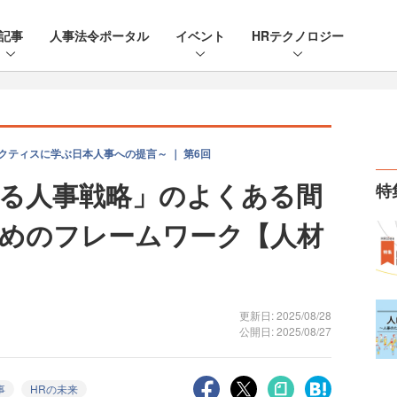
記事
人事法令ポータル
イベント
HRテクノロジー
クティスに学ぶ日本人事への提言～ ｜ 第6回
る人事戦略」のよくある間
特
めのフレームワーク【人材
更新日: 2025/08/28
公開日: 2025/08/27
事
HRの未来