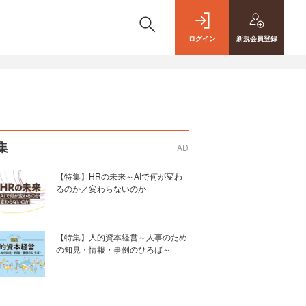
ログイン
新規
会員登録
集
AD
【特集】HRの未来～AIで何が変わ
るのか／変わらないのか
【特集】人的資本経営～人事のため
の知見・情報・事例のひろば～