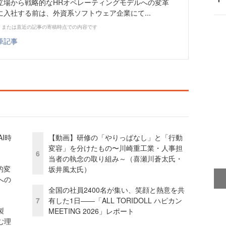
立場から戦略的なHRオペレーティングモデルへの変革
yに入社する前は、外資系ソフトウェア企業にて...
、または直近の記事の寄稿時点での内容です
筆記事
I時
【動画】研修の「やりっぱなし」と「行動
変容」を分けたもの〜川崎重工業・人事担
6
当者の執念の取り組み～（喜瀬川蒼太氏・
的変
坂井風太氏）
への
全国の社員2400名が集い、笑顔と熱意を共
7
有した1日――「ALL TORIDOLL ハピカン
外製
MEETING 2026」レポート
む理