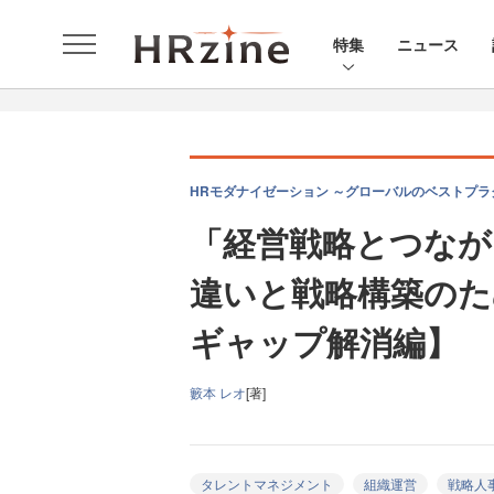
特集
ニュース
HRモダナイゼーション ～グローバルのベストプラ
「経営戦略とつなが
違いと戦略構築のた
ギャップ解消編】
籔本 レオ
[著]
タレントマネジメント
組織運営
戦略人