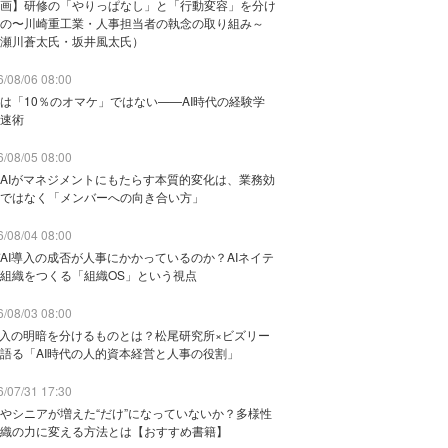
画】研修の「やりっぱなし」と「行動変容」を分け
の〜川崎重工業・人事担当者の執念の取り組み～
瀬川蒼太氏・坂井風太氏）
/08/06 08:00
は「10％のオマケ」ではない——AI時代の経験学
速術
/08/05 08:00
AIがマネジメントにもたらす本質的変化は、業務効
ではなく「メンバーへの向き合い方」
/08/04 08:00
AI導入の成否が人事にかかっているのか？AIネイテ
組織をつくる「組織OS」という視点
/08/03 08:00
導入の明暗を分けるものとは？松尾研究所×ビズリー
語る「AI時代の人的資本経営と人事の役割」
/07/31 17:30
やシニアが増えた“だけ”になっていないか？多様性
織の力に変える方法とは【おすすめ書籍】