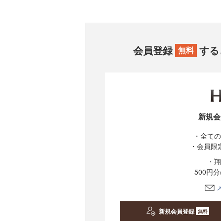
会員登録
する
無料
新規会
・全ての
・会員限
・翔
500円
新規会員登録
無料