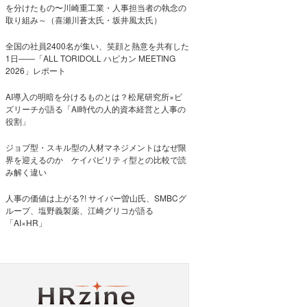
を分けたもの〜川崎重工業・人事担当者の執念の
取り組み～（喜瀬川蒼太氏・坂井風太氏）
全国の社員2400名が集い、笑顔と熱意を共有した
1日――「ALL TORIDOLL ハピカン MEETING
2026」レポート
AI導入の明暗を分けるものとは？松尾研究所×ビ
ズリーチが語る「AI時代の人的資本経営と人事の
役割」
ジョブ型・スキル型の人材マネジメントはなぜ限
界を迎えるのか ケイパビリティ型との比較で読
み解く違い
人事の価値は上がる?! サイバー曽山氏、SMBCグ
ループ、塩野義製薬、江崎グリコが語る
「AI×HR」