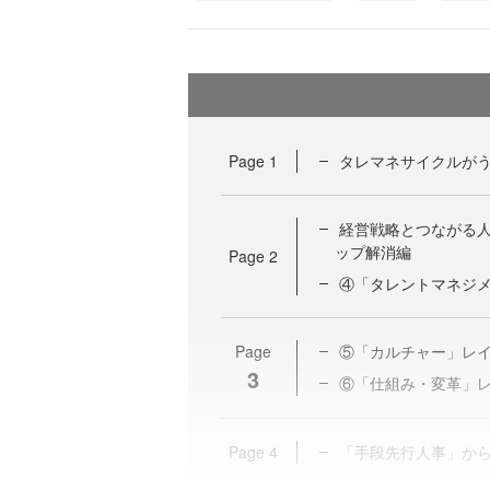
Page
1
タレマネサイクルが
経営戦略とつながる人
ップ解消編
Page
2
④「タレントマネジ
Page
⑤「カルチャー」レ
3
⑥「仕組み・変革」
Page
4
「手段先行人事」か