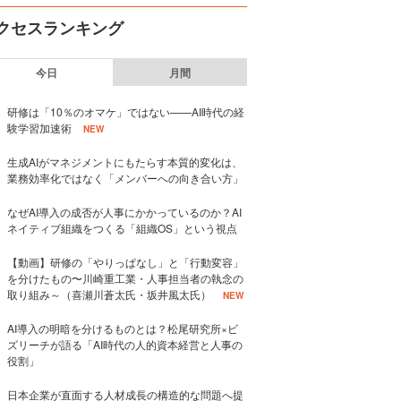
クセスランキング
今日
月間
研修は「10％のオマケ」ではない——AI時代の経
験学習加速術
NEW
生成AIがマネジメントにもたらす本質的変化は、
業務効率化ではなく「メンバーへの向き合い方」
なぜAI導入の成否が人事にかかっているのか？AI
ネイティブ組織をつくる「組織OS」という視点
【動画】研修の「やりっぱなし」と「行動変容」
を分けたもの〜川崎重工業・人事担当者の執念の
取り組み～（喜瀬川蒼太氏・坂井風太氏）
NEW
AI導入の明暗を分けるものとは？松尾研究所×ビ
ズリーチが語る「AI時代の人的資本経営と人事の
役割」
日本企業が直面する人材成長の構造的な問題へ提