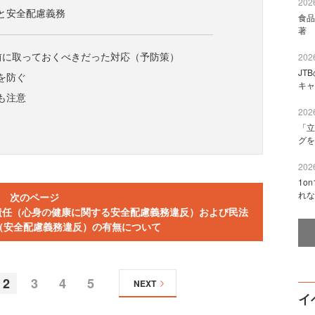
2026
と安全配慮義務
食品
著 
る前に取っておくべきだった対応（予防策）
2026
JT
を防ぐ
キャ
も注意
2026
「立
グを
2026
1o
れな
次のページ
く責任（心身の健康に関する安全配慮義務違反）および民法
任（安全配慮義務違反）の有無について
2
3
4
5
NEXT
イ