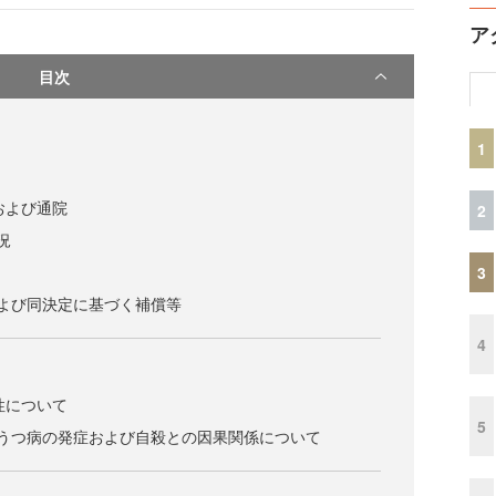
ア
目次
1
および通院
2
況
3
よび同決定に基づく補償等
4
性について
5
とうつ病の発症および自殺との因果関係について