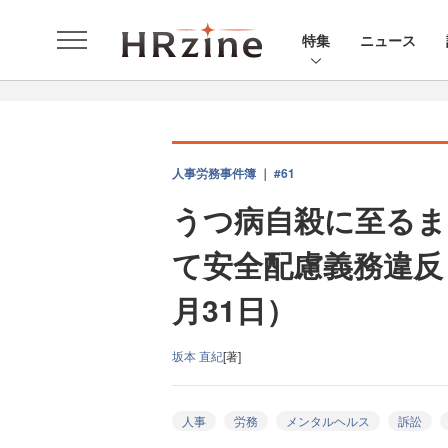
特集
ニュース
人事労務事件簿 ｜ #61
うつ病自殺に至るま
て安全配慮義務違反
月31日）
坂本 直紀
[著]
人事
労務
メンタルヘルス
訴訟