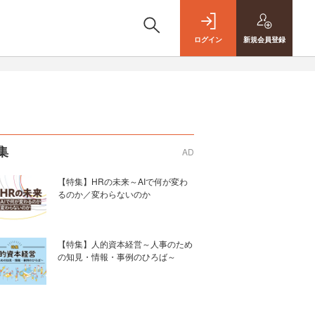
ログイン
新規
会員登録
集
AD
【特集】HRの未来～AIで何が変わ
るのか／変わらないのか
【特集】人的資本経営～人事のため
の知見・情報・事例のひろば～