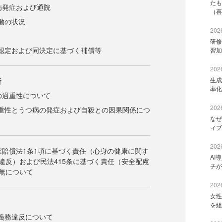
たも
病発症および通院
（喜
働の状況
2026
研修
認定および同決定に基づく補償等
習加
2026
生成
断
率化
の過重性について
2026
重性とうつ病の発症および自殺との因果関係につ
なぜ
ィブ
2026
家賠償法1条1項に基づく責任（心身の健康に関す
AI
違反）および民法415条に基づく責任（安全配慮
チが
無について
2026
女性
を組
義務違反について