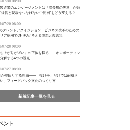
/07/30 08:00
製造業のエンゲージメントは「課長層の失速」が顕
“経営と現場をつなげない中間層”をどう変える？
/07/29 08:00
Bのタレントアクイジション ビジネス改革のための
リア採用でCHROが考える課題と改善策
/07/28 08:00
ち上がりが遅い」の正体を探る——オンボーディン
分解する4つの視点
/07/27 08:00
n1が空回りする理由——「投げ手」だけでは醸成さ
い、フィードバック文化のつくり方
新着記事一覧を見る
ベント