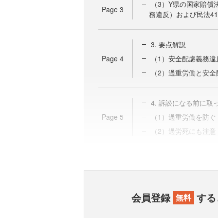
（3）Y県の国家賠償
Page
3
務違反）および民法4
3. 要点解説
Page
4
（1）安全配慮義務違
（2）過重労働と安全
4. 訴訟になる前に
Page
5
（1）過重労働を防ぐ
（2）過労死にも注意
会員登録
する
無料