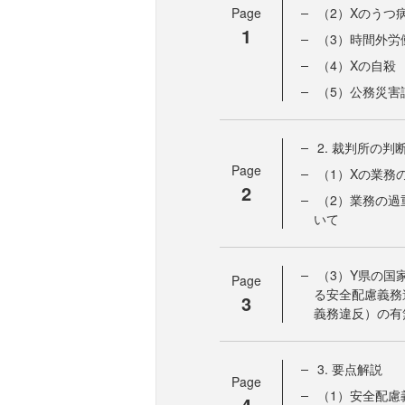
Page
（2）Xのうつ
1
（3）時間外労
（4）Xの自殺
（5）公務災害
2. 裁判所の判
Page
（1）Xの業務
2
（2）業務の過
いて
（3）Y県の国
Page
る安全配慮義務
3
義務違反）の有
3. 要点解説
Page
（1）安全配慮
4