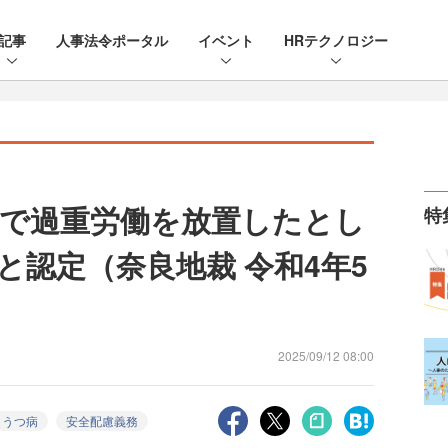
記事
人事法令ポータル
イベント
HRテクノロジー
で過重労働を放置したとし
特
と認定（奈良地裁 令和4年5
2025/09/12 08:00
うつ病
安全配慮義務