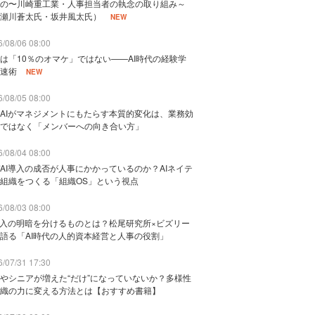
の〜川崎重工業・人事担当者の執念の取り組み～
瀬川蒼太氏・坂井風太氏）
NEW
/08/06 08:00
は「10％のオマケ」ではない——AI時代の経験学
速術
NEW
/08/05 08:00
AIがマネジメントにもたらす本質的変化は、業務効
ではなく「メンバーへの向き合い方」
/08/04 08:00
AI導入の成否が人事にかかっているのか？AIネイテ
組織をつくる「組織OS」という視点
/08/03 08:00
導入の明暗を分けるものとは？松尾研究所×ビズリー
語る「AI時代の人的資本経営と人事の役割」
/07/31 17:30
やシニアが増えた“だけ”になっていないか？多様性
織の力に変える方法とは【おすすめ書籍】