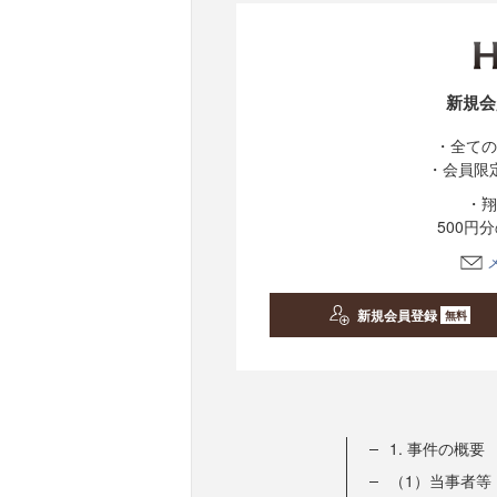
新規会
・全ての
・会員限
・翔
500円
新規会員登録
無料
1. 事件の概要
（1）当事者等