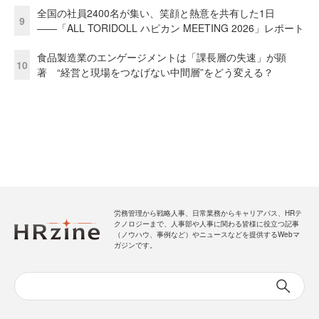
全国の社員2400名が集い、笑顔と熱意を共有した1日
9
――「ALL TORIDOLL ハピカン MEETING 2026」レポート
食品製造業のエンゲージメントは「課長層の失速」が顕
10
著 “経営と現場をつなげない中間層”をどう変える？
労務管理から戦略人事、日常業務からキャリアパス、HRテ
クノロジーまで、人事部や人事に関わる皆様に役立つ記事
（ノウハウ、事例など）やニュースなどを提供するWebマ
ガジンです。