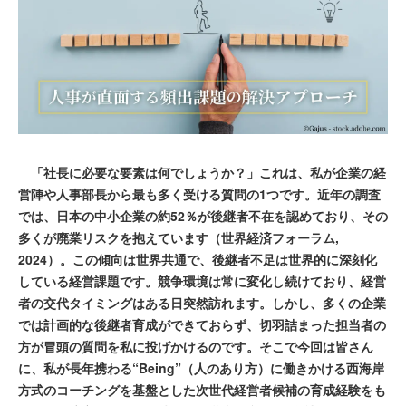
「社長に必要な要素は何でしょうか？」これは、私が企業の経
営陣や人事部長から最も多く受ける質問の1つです。近年の調査
では、日本の中小企業の約52％が後継者不在を認めており、その
多くが廃業リスクを抱えています（世界経済フォーラム,
2024）。この傾向は世界共通で、後継者不足は世界的に深刻化
している経営課題です。競争環境は常に変化し続けており、経営
者の交代タイミングはある日突然訪れます。しかし、多くの企業
では計画的な後継者育成ができておらず、切羽詰まった担当者の
方が冒頭の質問を私に投げかけるのです。そこで今回は皆さん
に、私が長年携わる“Being”（人のあり方）に働きかける西海岸
方式のコーチングを基盤とした次世代経営者候補の育成経験をも