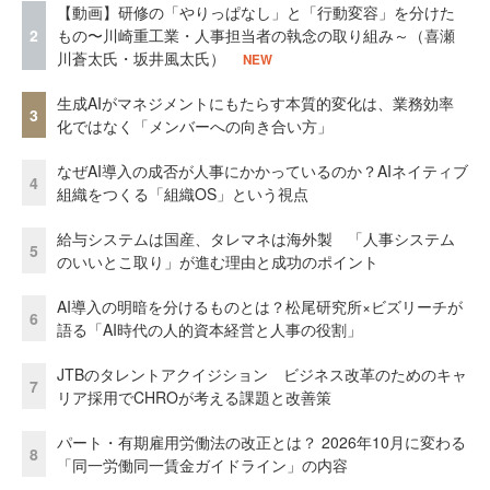
【動画】研修の「やりっぱなし」と「行動変容」を分けた
2
もの〜川崎重工業・人事担当者の執念の取り組み～（喜瀬
川蒼太氏・坂井風太氏）
NEW
生成AIがマネジメントにもたらす本質的変化は、業務効率
3
化ではなく「メンバーへの向き合い方」
なぜAI導入の成否が人事にかかっているのか？AIネイティブ
4
組織をつくる「組織OS」という視点
給与システムは国産、タレマネは海外製 「人事システム
5
のいいとこ取り」が進む理由と成功のポイント
AI導入の明暗を分けるものとは？松尾研究所×ビズリーチが
6
語る「AI時代の人的資本経営と人事の役割」
JTBのタレントアクイジション ビジネス改革のためのキャ
7
リア採用でCHROが考える課題と改善策
パート・有期雇用労働法の改正とは？ 2026年10月に変わる
8
「同一労働同一賃金ガイドライン」の内容