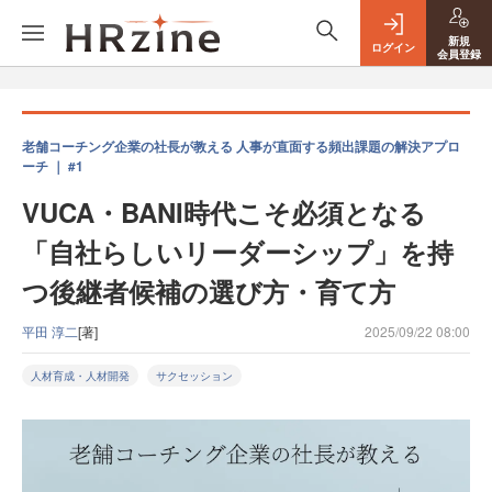
新規
ログイン
会員登録
老舗コーチング企業の社長が教える 人事が直面する頻出課題の解決アプロ
ーチ ｜ #1
VUCA・BANI時代こそ必須となる
「自社らしいリーダーシップ」を持
つ後継者候補の選び方・育て方
平田 淳二
[著]
2025/09/22 08:00
人材育成・人材開発
サクセッション