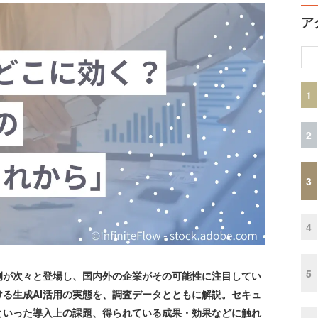
ア
1
2
3
4
5
例が次々と登場し、国内外の企業がその可能性に注目してい
る生成AI活用の実態を、調査データとともに解説。セキュ
といった導入上の課題、得られている成果・効果などに触れ