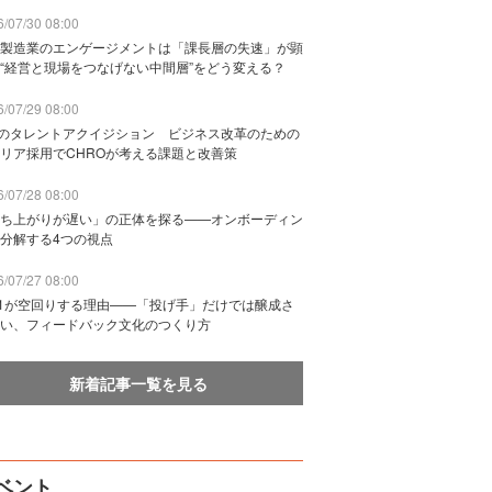
/07/30 08:00
製造業のエンゲージメントは「課長層の失速」が顕
“経営と現場をつなげない中間層”をどう変える？
/07/29 08:00
Bのタレントアクイジション ビジネス改革のための
リア採用でCHROが考える課題と改善策
/07/28 08:00
ち上がりが遅い」の正体を探る——オンボーディン
分解する4つの視点
/07/27 08:00
n1が空回りする理由——「投げ手」だけでは醸成さ
い、フィードバック文化のつくり方
新着記事一覧を見る
ベント