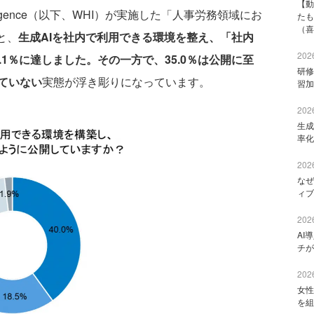
【動
telligence（以下、WHI）が実施した「人事労務領域にお
たも
（喜
と、
生成AIを社内で利用できる環境を整え、「社内
2026
1％に達しました。その一方で、35.0％は公開に至
研修
ていない
実態が浮き彫りになっています。
習加
2026
生成
率化
2026
なぜ
ィブ
2026
AI
チが
2026
女性
を組