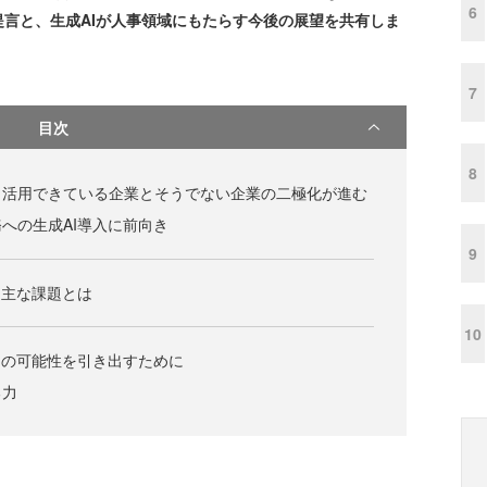
6
提言と、生成AIが人事領域にもたらす今後の展望を共有しま
7
目次
8
、活用できている企業とそうでない企業の二極化が進む
への生成AI導入に前向き
9
、主な課題とは
10
Iの可能性を引き出すために
る力