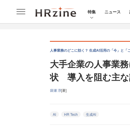
特集
ニュース
人事業務のどこに効く？ 生成AI活用の「今」と「こ
大手企業の人事業務
状 導入を阻む主な
袋瀬 淳
[著]
AI
HR Tech
生成AI