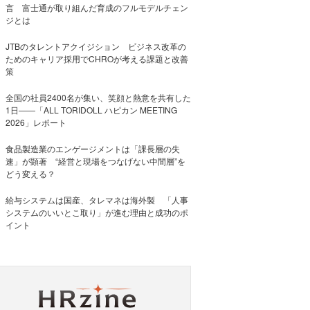
言 富士通が取り組んだ育成のフルモデルチェン
ジとは
JTBのタレントアクイジション ビジネス改革の
ためのキャリア採用でCHROが考える課題と改善
策
全国の社員2400名が集い、笑顔と熱意を共有した
1日――「ALL TORIDOLL ハピカン MEETING
2026」レポート
食品製造業のエンゲージメントは「課長層の失
速」が顕著 “経営と現場をつなげない中間層”を
どう変える？
給与システムは国産、タレマネは海外製 「人事
システムのいいとこ取り」が進む理由と成功のポ
イント