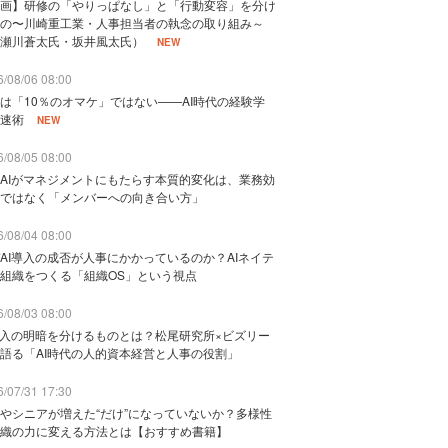
画】研修の「やりっぱなし」と「行動変容」を分け
の〜川崎重工業・人事担当者の執念の取り組み～
瀬川蒼太氏・坂井風太氏）
NEW
/08/06 08:00
は「10％のオマケ」ではない——AI時代の経験学
速術
NEW
/08/05 08:00
AIがマネジメントにもたらす本質的変化は、業務効
ではなく「メンバーへの向き合い方」
/08/04 08:00
AI導入の成否が人事にかかっているのか？AIネイテ
組織をつくる「組織OS」という視点
/08/03 08:00
導入の明暗を分けるものとは？松尾研究所×ビズリー
語る「AI時代の人的資本経営と人事の役割」
/07/31 17:30
やシニアが増えた“だけ”になっていないか？多様性
織の力に変える方法とは【おすすめ書籍】