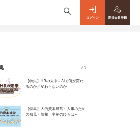
ログイン
新規
会員登録
集
AD
【特集】HRの未来～AIで何が変わ
るのか／変わらないのか
【特集】人的資本経営～人事のため
の知見・情報・事例のひろば～