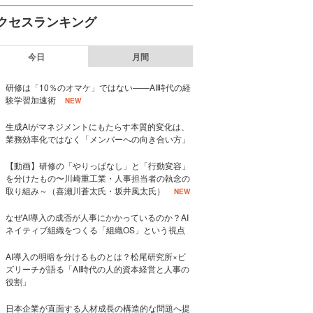
クセスランキング
今日
月間
研修は「10％のオマケ」ではない——AI時代の経
験学習加速術
NEW
生成AIがマネジメントにもたらす本質的変化は、
業務効率化ではなく「メンバーへの向き合い方」
【動画】研修の「やりっぱなし」と「行動変容」
を分けたもの〜川崎重工業・人事担当者の執念の
取り組み～（喜瀬川蒼太氏・坂井風太氏）
NEW
なぜAI導入の成否が人事にかかっているのか？AI
ネイティブ組織をつくる「組織OS」という視点
AI導入の明暗を分けるものとは？松尾研究所×ビ
ズリーチが語る「AI時代の人的資本経営と人事の
役割」
日本企業が直面する人材成長の構造的な問題へ提