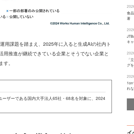
2026
食品
著 
2026
JT
キャ
運用課題を踏まえ、2025年に入ると生成AIの社内ト
活用推進が継続できている企業とそうでない企業と
2026
「立
ます。
グを
2026
1o
れな
のユーザーである国内大手法人65社・68名を対象に、2024
。
イ