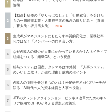
1
速術
【動画】研修の「やりっぱなし」と「行動変容」を分けた
2
もの〜川崎重工業・人事担当者の執念の取り組み～（喜瀬
川蒼太氏・坂井風太氏）
NEW
生成AIがマネジメントにもたらす本質的変化は、業務効率
3
化ではなく「メンバーへの向き合い方」
なぜAI導入の成否が人事にかかっているのか？AIネイティブ
4
組織をつくる「組織OS」という視点
給与システムは国産、タレマネは海外製 「人事システム
5
のいいとこ取り」が進む理由と成功のポイント
AI導入の明暗を分けるものとは？松尾研究所×ビズリーチが
6
語る「AI時代の人的資本経営と人事の役割」
JTBのタレントアクイジション ビジネス改革のためのキャ
7
リア採用でCHROが考える課題と改善策