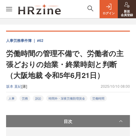
新規
ログイン
会員登録
人事労務事件簿 ｜ #62
労働時間の管理不備で、労働者の主
張どおりの始業・終業時刻と判断
（大阪地裁 令和5年6月21日）
坂本 直紀
[著]
2025/10/10 08:00
人事
労務
訴訟
時間外・深夜労働割増賃金
労働時間
目次