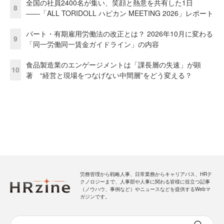
全国の社員2400名が集い、笑顔と熱意を共有した1日
8
――「ALL TORIDOLL ハピカン MEETING 2026」レポート
パート・有期雇用労働法の改正とは？ 2026年10月に変わる
9
「同一労働同一賃金ガイドライン」の内容
食品製造業のエンゲージメントは「課長層の失速」が顕
10
著 “経営と現場をつなげない中間層”をどう変える？
労務管理から戦略人事、日常業務からキャリアパス、HRテ
クノロジーまで、人事部や人事に関わる皆様に役立つ記事
（ノウハウ、事例など）やニュースなどを提供するWebマ
ガジンです。