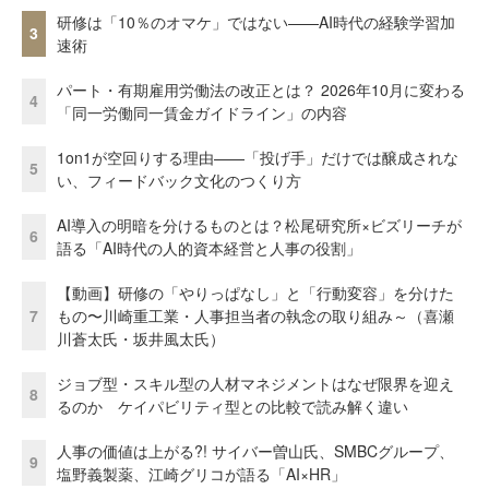
研修は「10％のオマケ」ではない——AI時代の経験学習加
3
速術
パート・有期雇用労働法の改正とは？ 2026年10月に変わる
4
「同一労働同一賃金ガイドライン」の内容
1on1が空回りする理由——「投げ手」だけでは醸成されな
5
い、フィードバック文化のつくり方
AI導入の明暗を分けるものとは？松尾研究所×ビズリーチが
6
語る「AI時代の人的資本経営と人事の役割」
【動画】研修の「やりっぱなし」と「行動変容」を分けた
7
もの〜川崎重工業・人事担当者の執念の取り組み～（喜瀬
川蒼太氏・坂井風太氏）
ジョブ型・スキル型の人材マネジメントはなぜ限界を迎え
8
るのか ケイパビリティ型との比較で読み解く違い
人事の価値は上がる?! サイバー曽山氏、SMBCグループ、
9
塩野義製薬、江崎グリコが語る「AI×HR」