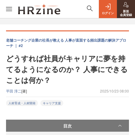
新規
ログイン
会員登録
老舗コーチング企業の社長が教える 人事が直面する頻出課題の解決アプロ
ーチ ｜ #2
どうすれば社員がキャリアに夢を持
てるようになるのか？ 人事にできる
ことは何か？
平田 淳二
[著]
2025/10/23 08:00
人材育成・人材開発
キャリア支援
目次