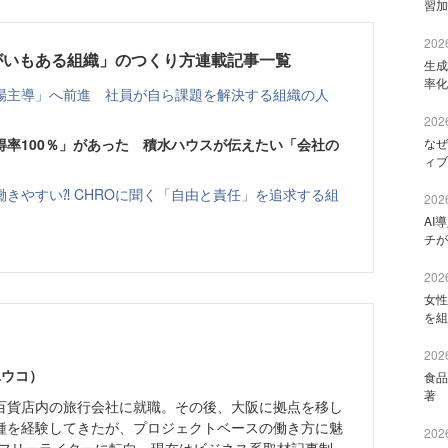
習加
2026
がいもある組織」のつくり方連載記事一覧
生成
率化
「現場主導」へ前進 社員が自ら課題を解決する組織の人
2026
得率100％」があった 積水ハウスが伝えたい「会社の
なぜ
ィブ
きやすい⁈ CHROに聞く「自由と責任」を追求する組
2026
AI
チが
2026
女性
を組
2026
ユウコ）
食品
著 
百貨店内の旅行会社に就職。その後、大阪に拠点を移し
種を経験してきたが、プロジェクトベースの働き方に魅
2026