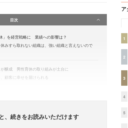
ア
目次
休」を経営戦略に 業績への影響は？
1
る休みすら取れない組織は、強い組織と言えないので
2
」が醸成 男性育休の取り組みが土台に
そ、顧客に幸せを届けられる
3
4
5
と、
続きをお読みいただけます