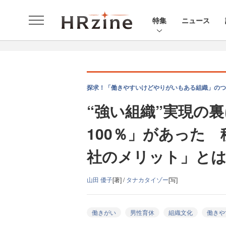
特集
ニュース
探求！「働きやすいけどやりがいもある組織」のつくり
“強い組織”実現の
100％」があった
社のメリット」と
山田 優子
[著] /
タナカタイゾー
[写]
働きがい
男性育休
組織文化
働きや