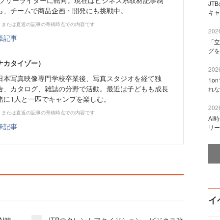
年にフリーライターに転向。現在はビジネス系取材記事制
JT
ら、チームで商品企画・開発にも挑戦中。
キャ
、または直近の記事の寄稿時点での内容です
2026
筆記事
「立
グを
ナカタイゾー）
2026
日本写真映像専門学校卒業後、写真スタジオを経て独
1o
告、カタログ、雑誌の分野で活動。最近は子どもも成長
れな
緒に1人と一匹でキャンプを楽しむ。
2026
、または直近の記事の寄稿時点での内容です
AI
筆記事
リー
イ