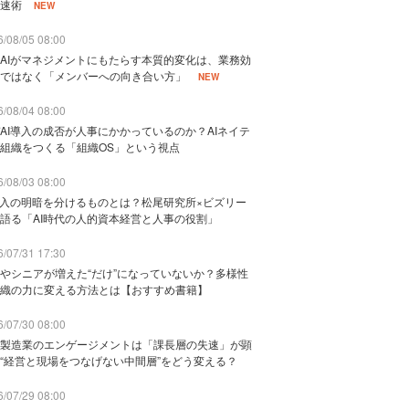
速術
NEW
/08/05 08:00
AIがマネジメントにもたらす本質的変化は、業務効
ではなく「メンバーへの向き合い方」
NEW
/08/04 08:00
AI導入の成否が人事にかかっているのか？AIネイテ
組織をつくる「組織OS」という視点
/08/03 08:00
導入の明暗を分けるものとは？松尾研究所×ビズリー
語る「AI時代の人的資本経営と人事の役割」
/07/31 17:30
やシニアが増えた“だけ”になっていないか？多様性
織の力に変える方法とは【おすすめ書籍】
/07/30 08:00
製造業のエンゲージメントは「課長層の失速」が顕
“経営と現場をつなげない中間層”をどう変える？
/07/29 08:00