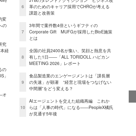
I時
JTBのタレントアクイジション ビジネス改
6
革のためのキャリア採用でCHROが考える
課題と改善策
的変
への
3年間で案件数4倍というギフティの
7
Corporate Gift MUFGが採用したBtoE施策
とは
研究
資本経
全国の社員2400名が集い、笑顔と熱意を共
8
有した1日――「ALL TORIDOLL ハピカン
MEETING 2026」レポート
るの
OS」
食品製造業のエンゲージメントは「課長層
9
の失速」が顕著 “経営と現場をつなげない
中間層”をどう変える？
—オ
AIエージェントを交えた組織再編 これか
10
らは「人事の時代」になる——PeopleX橘氏
が見通す5年後