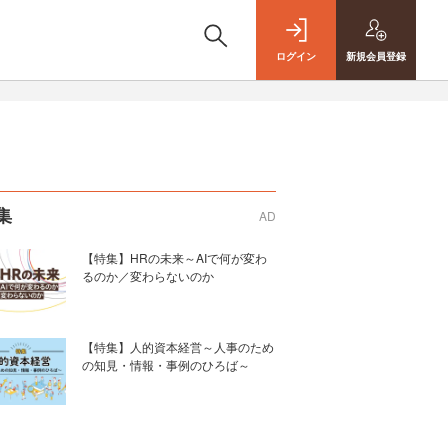
ログイン
新規
会員登録
集
AD
【特集】HRの未来～AIで何が変わ
るのか／変わらないのか
【特集】人的資本経営～人事のため
の知見・情報・事例のひろば～