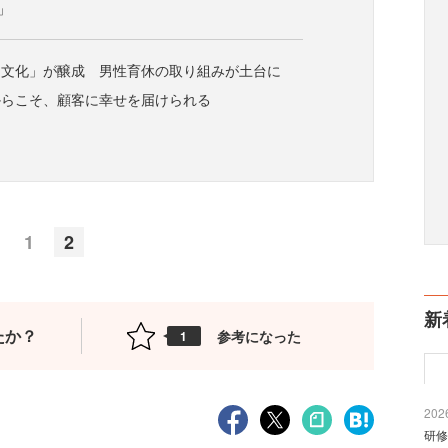
」
く文化」が醸成 男性育休の取り組みが土台に
からこそ、顧客に幸せを届けられる
1
2
新
たか？
参考になった
1
2026
研修