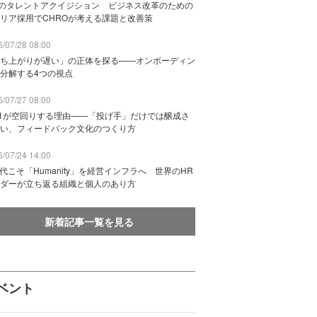
Bのタレントアクイジション ビジネス改革のための
リア採用でCHROが考える課題と改善策
/07/28 08:00
ち上がりが遅い」の正体を探る——オンボーディン
分解する4つの視点
/07/27 08:00
n1が空回りする理由——「投げ手」だけでは醸成さ
い、フィードバック文化のつくり方
/07/24 14:00
時代こそ「Humanity」を経営インフラへ 世界のHR
ダーが立ち返る組織と個人のあり方
新着記事一覧を見る
ベント