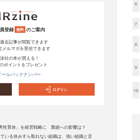
6
7
員登録
のご案内
無料
過去記事が閲覧できます
8
定メルマガを受信できます
泳社の本が買える！
分のポイントをプレゼント
9
メールバックナンバー
ログイン
10
男性育休」を経営戦略に 業績への影響は？
っている休みすら取れない組織は、強い組織と言