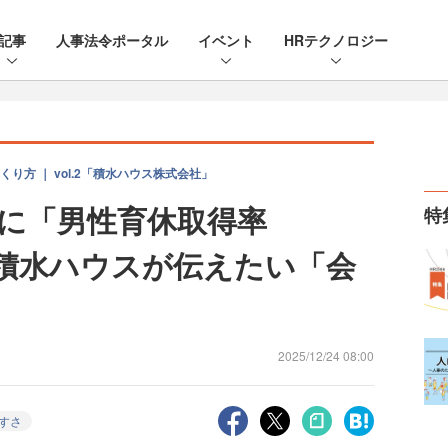
記事
人事法令ポータル
イベント
HRテクノロジー
方 ｜ vol.2「積水ハウス株式会社」
裏に「男性育休取得率
特
 積水ハウスが伝えたい「会
は
2025/12/24 08:00
すさ