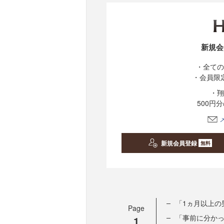
新規会
・全ての
・会員限
・翔
500円
新規会員登録
無料
「1ヵ月以上の
Page
「事前に分か
1