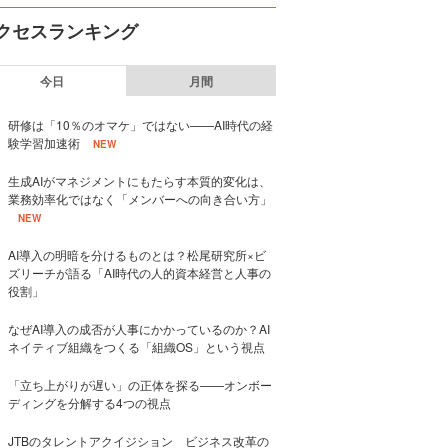
クセスランキング
今日
月間
研修は「10％のオマケ」ではない——AI時代の経
験学習加速術
NEW
生成AIがマネジメントにもたらす本質的変化は、
業務効率化ではなく「メンバーへの向き合い方」
NEW
AI導入の明暗を分けるものとは？松尾研究所×ビ
ズリーチが語る「AI時代の人的資本経営と人事の
役割」
なぜAI導入の成否が人事にかかっているのか？AI
ネイティブ組織をつくる「組織OS」という視点
「立ち上がりが遅い」の正体を探る——オンボー
ディングを分解する4つの視点
JTBのタレントアクイジション ビジネス改革の