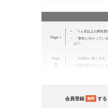
「1ヵ月以上の男性育
Page
1
「事前に分かってい
は？」
Page
「自律的に働く文化
2
社員が幸せだからこ
会員登録
する
無料