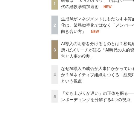
研修は「10％のオマケ」ではない——A
1
代の経験学習加速術
NEW
生成AIがマネジメントにもたらす本質
2
化は、業務効率化ではなく「メンバー
向き合い方」
NEW
AI導入の明暗を分けるものとは？松尾
3
所×ビズリーチが語る「AI時代の人的
営と人事の役割」
なぜAI導入の成否が人事にかかってい
4
か？AIネイティブ組織をつくる「組織
という視点
「立ち上がりが遅い」の正体を探る—
5
ンボーディングを分解する4つの視点