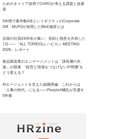
ためのキャリア採用でCHROが考える課題と改善
策
3年間で案件数4倍というギフティのCorporate
Gift MUFGが採用したBtoE施策とは
全国の社員2400名が集い、笑顔と熱意を共有した
1日――「ALL TORIDOLL ハピカン MEETING
2026」レポート
食品製造業のエンゲージメントは「課長層の失
速」が顕著 “経営と現場をつなげない中間層”を
どう変える？
AIエージェントを交えた組織再編 これからは
「人事の時代」になる——PeopleX橘氏が見通す
5年後