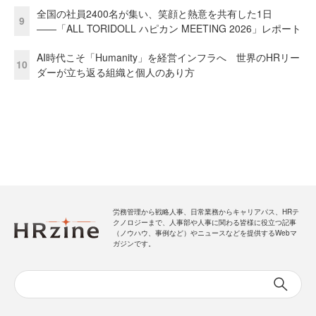
全国の社員2400名が集い、笑顔と熱意を共有した1日
9
――「ALL TORIDOLL ハピカン MEETING 2026」レポート
AI時代こそ「Humanity」を経営インフラへ 世界のHRリー
10
ダーが立ち返る組織と個人のあり方
労務管理から戦略人事、日常業務からキャリアパス、HRテ
クノロジーまで、人事部や人事に関わる皆様に役立つ記事
（ノウハウ、事例など）やニュースなどを提供するWebマ
ガジンです。