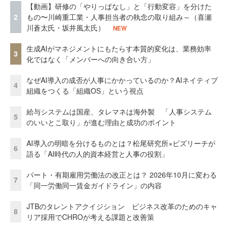
【動画】研修の「やりっぱなし」と「行動変容」を分けた
2
もの〜川崎重工業・人事担当者の執念の取り組み～（喜瀬
川蒼太氏・坂井風太氏）
NEW
生成AIがマネジメントにもたらす本質的変化は、業務効率
3
化ではなく「メンバーへの向き合い方」
なぜAI導入の成否が人事にかかっているのか？AIネイティブ
4
組織をつくる「組織OS」という視点
給与システムは国産、タレマネは海外製 「人事システム
5
のいいとこ取り」が進む理由と成功のポイント
AI導入の明暗を分けるものとは？松尾研究所×ビズリーチが
6
語る「AI時代の人的資本経営と人事の役割」
パート・有期雇用労働法の改正とは？ 2026年10月に変わる
7
「同一労働同一賃金ガイドライン」の内容
JTBのタレントアクイジション ビジネス改革のためのキャ
8
リア採用でCHROが考える課題と改善策