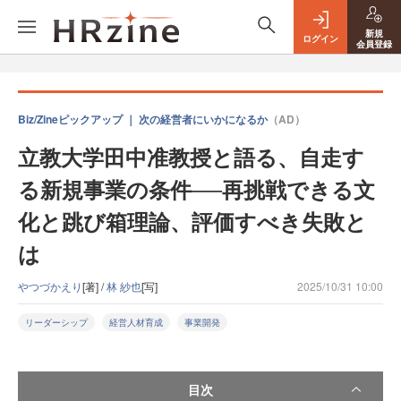
新規
ログイン
会員登録
Biz/Zineピックアップ ｜ 次の経営者にいかになるか
（AD）
立教大学田中准教授と語る、自走す
る新規事業の条件──再挑戦できる文
化と跳び箱理論、評価すべき失敗と
は
やつづかえり
[著] /
林 紗也
[写]
2025/10/31 10:00
リーダーシップ
経営人材育成
事業開発
目次