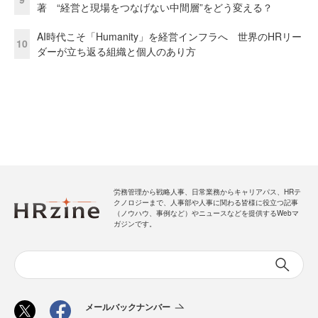
著 “経営と現場をつなげない中間層”をどう変える？
AI時代こそ「Humanity」を経営インフラへ 世界のHRリー
10
ダーが立ち返る組織と個人のあり方
労務管理から戦略人事、日常業務からキャリアパス、HRテ
クノロジーまで、人事部や人事に関わる皆様に役立つ記事
（ノウハウ、事例など）やニュースなどを提供するWebマ
ガジンです。
メールバックナンバー