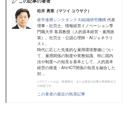
この記事の著者
松井 勇策（マツイ ユウサク）
産学連携シンクタンク iU組織研究機構
代表
理事・社労士。情報経営イノベーション専
門職大学 客員教授（人的資本経営・雇用政
策）。社労士・公認心理師・AIジェネラリ
スト。
時代に応じた先進的な雇用環境整備につい
て、雇用関係の制度や実務知識、特に国内
法や制度への知見を基本として、人的資本
経営の推進・AIやICT関係の知見を融合した
対...
※プロフィールは、執筆時点、または直近の記事の寄稿時点で
の内容です
この著者の最近の執筆記事