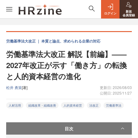
新規
ログイン
会員登録
労働基準法大改正 ｜ 本質と論点、求められる企業の対応
労働基準法大改正 解説【前編】——
2027年改正が示す「働き方」の転換
と人的資本経営の進化
松井 勇策
[著]
更新日: 2026/08/03
公開日: 2025/11/27
人材活用
組織改革・組織改善
人的資本経営
法改正
労働基準法
目次