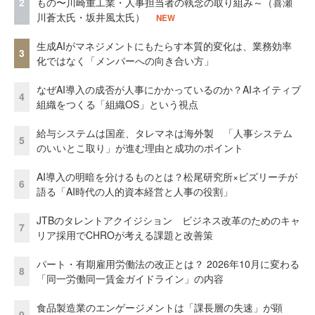
2
もの〜川崎重工業・人事担当者の執念の取り組み～（喜瀬
川蒼太氏・坂井風太氏）
NEW
生成AIがマネジメントにもたらす本質的変化は、業務効率
3
化ではなく「メンバーへの向き合い方」
なぜAI導入の成否が人事にかかっているのか？AIネイティブ
4
組織をつくる「組織OS」という視点
給与システムは国産、タレマネは海外製 「人事システム
5
のいいとこ取り」が進む理由と成功のポイント
AI導入の明暗を分けるものとは？松尾研究所×ビズリーチが
6
語る「AI時代の人的資本経営と人事の役割」
JTBのタレントアクイジション ビジネス改革のためのキャ
7
リア採用でCHROが考える課題と改善策
パート・有期雇用労働法の改正とは？ 2026年10月に変わる
8
「同一労働同一賃金ガイドライン」の内容
食品製造業のエンゲージメントは「課長層の失速」が顕
9