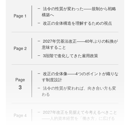
法令の性質が変わった——規制から戦略
構築へ
Page
1
改正の全体構造を理解するための視点
2027年労基法改正——40年ぶりの転換が
意味すること
Page
2
3段階で進化してきた雇用政策
改正の全体像——4つのポイントが織りな
Page
す制度設計
3
法令の性質が変われば、向き合い方も変
わる
2027年改正を見据えて今考えるべきこと
Page
4
——人的資本経営を「働き方」に広げる