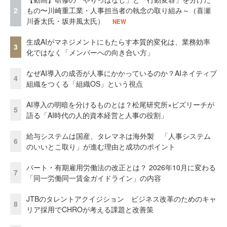
2
もの〜川崎重工業・人事担当者の執念の取り組み～（喜瀬
川蒼太氏・坂井風太氏）
NEW
生成AIがマネジメントにもたらす本質的変化は、業務効率
3
化ではなく「メンバーへの向き合い方」
なぜAI導入の成否が人事にかかっているのか？AIネイティブ
4
組織をつくる「組織OS」という視点
AI導入の明暗を分けるものとは？松尾研究所×ビズリーチが
5
語る「AI時代の人的資本経営と人事の役割」
給与システムは国産、タレマネは海外製 「人事システム
6
のいいとこ取り」が進む理由と成功のポイント
パート・有期雇用労働法の改正とは？ 2026年10月に変わる
7
「同一労働同一賃金ガイドライン」の内容
JTBのタレントアクイジション ビジネス改革のためのキャ
8
リア採用でCHROが考える課題と改善策