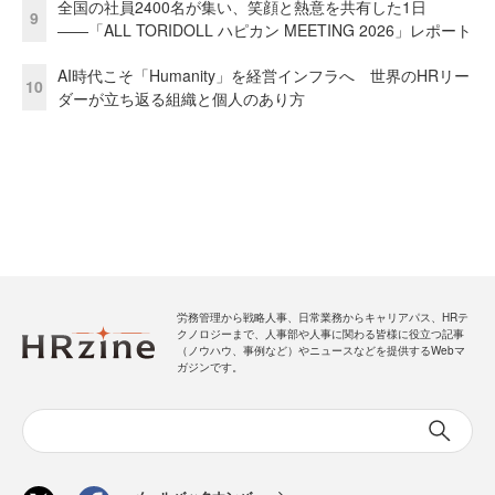
全国の社員2400名が集い、笑顔と熱意を共有した1日
9
――「ALL TORIDOLL ハピカン MEETING 2026」レポート
AI時代こそ「Humanity」を経営インフラへ 世界のHRリー
10
ダーが立ち返る組織と個人のあり方
労務管理から戦略人事、日常業務からキャリアパス、HRテ
クノロジーまで、人事部や人事に関わる皆様に役立つ記事
（ノウハウ、事例など）やニュースなどを提供するWebマ
ガジンです。