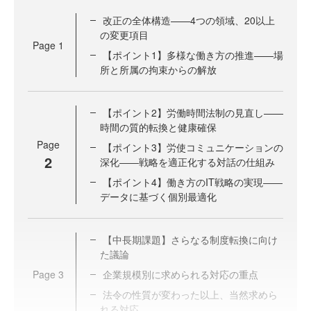
改正の全体構造——4つの領域、20以上
の変更項目
Page
1
【ポイント1】多様な働き方の推進——場
所と所属の拘束からの解放
【ポイント2】労働時間法制の見直し——
時間の質的転換と健康確保
Page
【ポイント3】労使コミュニケーションの
2
深化――戦略を適正化する対話の仕組み
【ポイント4】働き方のIT戦略の実現――
データに基づく個別最適化
【中長期課題】さらなる制度転換に向け
た議論
Page
3
企業規模別に求められる対応の重点
法令の性質が変わった以上、当然求めら
れる対応