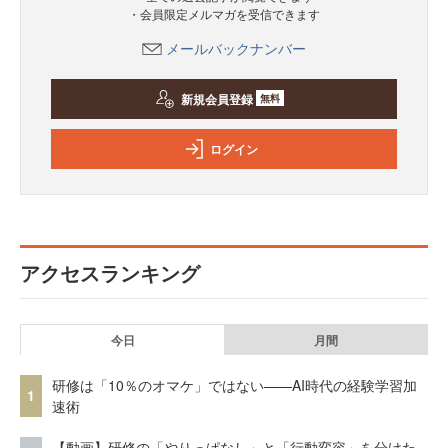
・会員限定メルマガを受信できます
メールバックナンバー
新規会員登録
無料
ログイン
アクセスランキング
今日
月間
研修は「10％のオマケ」ではない——AI時代の経験学習加
1
速術
【動画】研修の「やりっぱなし」と「行動変容」を分けた