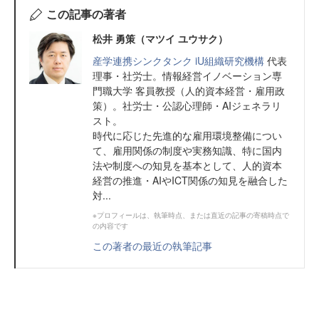
この記事の著者
松井 勇策（マツイ ユウサク）
産学連携シンクタンク iU組織研究機構
代表
理事・社労士。情報経営イノベーション専
門職大学 客員教授（人的資本経営・雇用政
策）。社労士・公認心理師・AIジェネラリ
スト。
時代に応じた先進的な雇用環境整備につい
て、雇用関係の制度や実務知識、特に国内
法や制度への知見を基本として、人的資本
経営の推進・AIやICT関係の知見を融合した
対...
※プロフィールは、執筆時点、または直近の記事の寄稿時点で
の内容です
この著者の最近の執筆記事