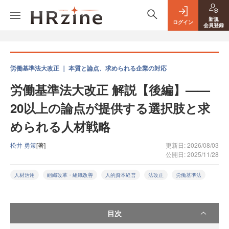
新規
ログイン
会員登録
労働基準法大改正 ｜ 本質と論点、求められる企業の対応
労働基準法大改正 解説【後編】——
20以上の論点が提供する選択肢と求
められる人材戦略
松井 勇策
[著]
更新日: 2026/08/03
公開日: 2025/11/28
人材活用
組織改革・組織改善
人的資本経営
法改正
労働基準法
目次