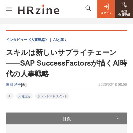
新規
ログイン
会員登録
インタビュー《人事戦略》｜ AIと築く
スキルは新しいサプライチェーン
——SAP SuccessFactorsが描くAI時
代の人事戦略
末岡 洋子
[著]
2026/02/18 08:00
AI
人材活用
タレントマネジメント
目次