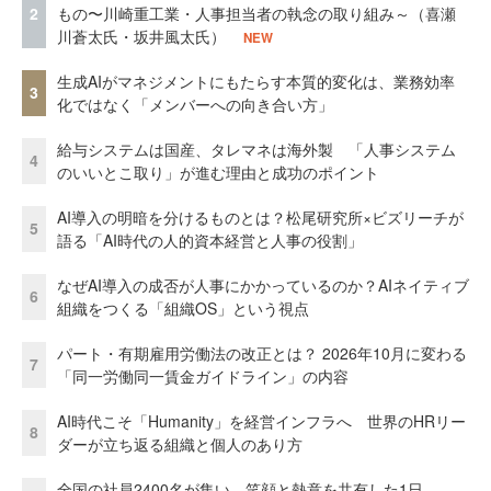
2
もの〜川崎重工業・人事担当者の執念の取り組み～（喜瀬
川蒼太氏・坂井風太氏）
NEW
生成AIがマネジメントにもたらす本質的変化は、業務効率
3
化ではなく「メンバーへの向き合い方」
給与システムは国産、タレマネは海外製 「人事システム
4
のいいとこ取り」が進む理由と成功のポイント
AI導入の明暗を分けるものとは？松尾研究所×ビズリーチが
5
語る「AI時代の人的資本経営と人事の役割」
なぜAI導入の成否が人事にかかっているのか？AIネイティブ
6
組織をつくる「組織OS」という視点
パート・有期雇用労働法の改正とは？ 2026年10月に変わる
7
「同一労働同一賃金ガイドライン」の内容
AI時代こそ「Humanity」を経営インフラへ 世界のHRリー
8
ダーが立ち返る組織と個人のあり方
全国の社員2400名が集い、笑顔と熱意を共有した1日