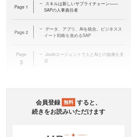
スキルは新しいサプライチェーン——
Page
1
SAPの人事責任者
データ、アプリ、AIを統合。ビジネスス
Page
2
イート戦略を進めるSAP
Page
Jouleエージェントで人とAIとの協働を支
3
援
会員登録
すると、
無料
続きをお読みいただけます