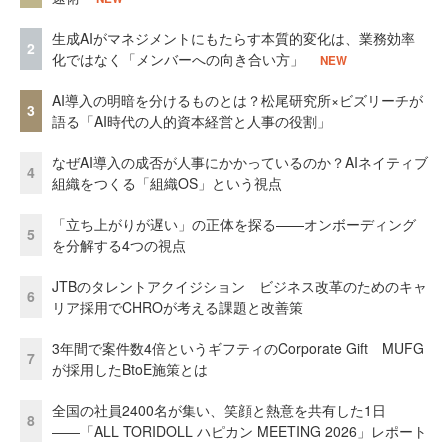
生成AIがマネジメントにもたらす本質的変化は、業務効率
2
化ではなく「メンバーへの向き合い方」
NEW
AI導入の明暗を分けるものとは？松尾研究所×ビズリーチが
3
語る「AI時代の人的資本経営と人事の役割」
なぜAI導入の成否が人事にかかっているのか？AIネイティブ
4
組織をつくる「組織OS」という視点
「立ち上がりが遅い」の正体を探る——オンボーディング
5
を分解する4つの視点
JTBのタレントアクイジション ビジネス改革のためのキャ
6
リア採用でCHROが考える課題と改善策
3年間で案件数4倍というギフティのCorporate Gift MUFG
7
が採用したBtoE施策とは
全国の社員2400名が集い、笑顔と熱意を共有した1日
8
――「ALL TORIDOLL ハピカン MEETING 2026」レポート