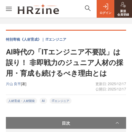
新規
ログイン
会員登録
特別寄稿《人材育成》｜ ITエンジニア
AI時代の「ITエンジニア不要説」は
誤り！ 非即戦力のジュニア人材の採
用・育成も続けるべき理由とは
片山 良平
[著]
更新日: 2025/12/17
公開日: 2025/12/17
人材育成・人材開発
AI
ITエンジニア
目次