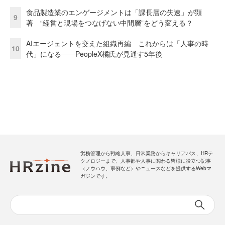
食品製造業のエンゲージメントは「課長層の失速」が顕
9
著 “経営と現場をつなげない中間層”をどう変える？
AIエージェントを交えた組織再編 これからは「人事の時
10
代」になる——PeopleX橘氏が見通す5年後
労務管理から戦略人事、日常業務からキャリアパス、HRテ
クノロジーまで、人事部や人事に関わる皆様に役立つ記事
（ノウハウ、事例など）やニュースなどを提供するWebマ
ガジンです。