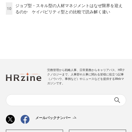
ジョブ型・スキル型の人材マネジメントはなぜ限界を迎え
10
るのか ケイパビリティ型との比較で読み解く違い
労務管理から戦略人事、日常業務からキャリアパス、HRテ
クノロジーまで、人事部や人事に関わる皆様に役立つ記事
（ノウハウ、事例など）やニュースなどを提供するWebマ
ガジンです。
メールバックナンバー