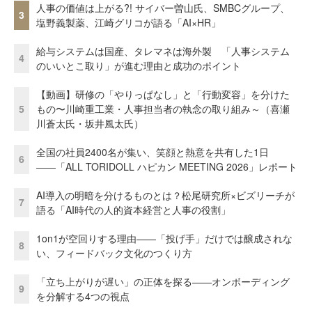
人事の価値は上がる?! サイバー曽山氏、SMBCグループ、
3
塩野義製薬、江崎グリコが語る「AI×HR」
給与システムは国産、タレマネは海外製 「人事システム
4
のいいとこ取り」が進む理由と成功のポイント
【動画】研修の「やりっぱなし」と「行動変容」を分けた
5
もの〜川崎重工業・人事担当者の執念の取り組み～（喜瀬
川蒼太氏・坂井風太氏）
全国の社員2400名が集い、笑顔と熱意を共有した1日
6
――「ALL TORIDOLL ハピカン MEETING 2026」レポート
AI導入の明暗を分けるものとは？松尾研究所×ビズリーチが
7
語る「AI時代の人的資本経営と人事の役割」
1on1が空回りする理由——「投げ手」だけでは醸成されな
8
い、フィードバック文化のつくり方
「立ち上がりが遅い」の正体を探る——オンボーディング
9
を分解する4つの視点