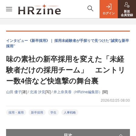
新規
ログイン
会員登録
インタビュー《新卒採用》｜ 採用未経験者が手探りで見つけた“誠実な新卒
採用”
味の素社の新卒採用を変えた「未経
験者だけの採用チーム」 エントリ
ー数4倍など快進撃の舞台裏
山田 優子
[著] /
北浦 汐見
[写] /
井上奈美香（HRzine編集部）
[聞]
2026/02/25 08:00
採用・雇用
新卒採用
学生
人事戦略
目次