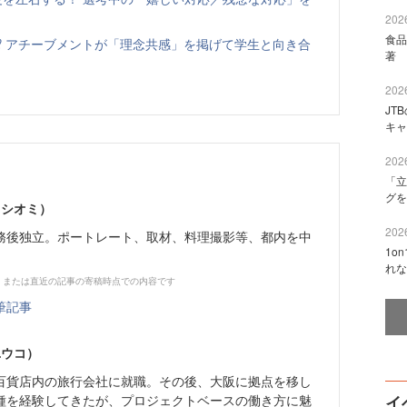
2026
食品
⁉ アチーブメントが「理念共感」を掲げて学生と向き合
著 
2026
JT
キャ
2026
「立
グを
 シオミ）
2026
務後独立。ポートレート、取材、料理撮影等、都内を中
1o
れな
、または直近の記事の寄稿時点での内容です
筆記事
ユウコ）
百貨店内の旅行会社に就職。その後、大阪に拠点を移し
種を経験してきたが、プロジェクトベースの働き方に魅
イ