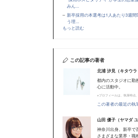
みん...
新卒採用の本選考は1人あたり3週間
う理...
もっと読む
この記事の著者
北浦 汐見（キタウラ
都内のスタジオに勤
心に活動中。
※プロフィールは、執筆時点
この著者の最近の執
山田 優子（ヤマダ 
神奈川出身。新卒で
さまざまな業界・職