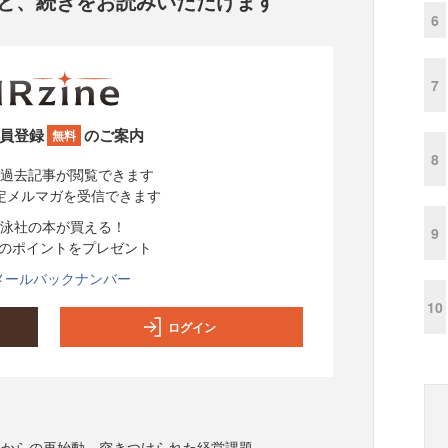
と、
続きをお読みいただけます
6
7
員登録
のご案内
無料
8
過去記事が閲覧できます
定メルマガを受信できます
泳社の本が買える！
9
分のポイントをプレゼント
メールバックナンバー
10
ログイン
」からの再始動 突きつけられた経営課題