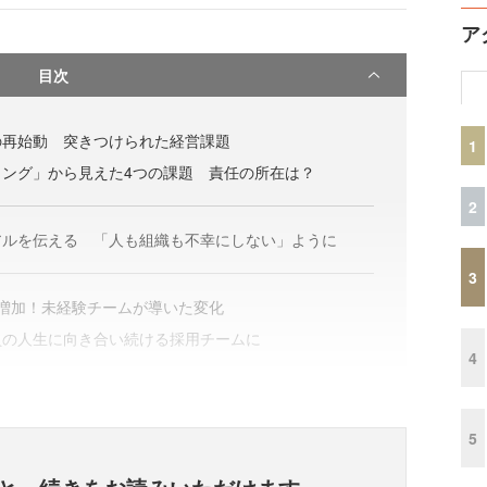
ア
目次
の再始動 突きつけられた経営課題
1
リング」から見えた4つの課題 責任の所在は？
2
アルを伝える 「人も組織も不幸にしない」ように
3
増加！未経験チームが導いた変化
員の人生に向き合い続ける採用チームに
4
5