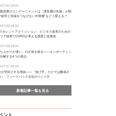
/07/30 08:00
製造業のエンゲージメントは「課長層の失速」が顕
“経営と現場をつなげない中間層”をどう変える？
/07/29 08:00
Bのタレントアクイジション ビジネス改革のための
リア採用でCHROが考える課題と改善策
/07/28 08:00
ち上がりが遅い」の正体を探る——オンボーディン
分解する4つの視点
/07/27 08:00
n1が空回りする理由——「投げ手」だけでは醸成さ
い、フィードバック文化のつくり方
新着記事一覧を見る
ベント