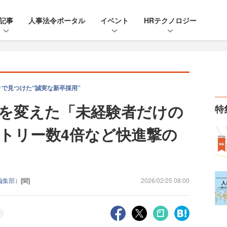
記事
人事法令ポータル
イベント
HRテクノロジー
で見つけた“誠実な新卒採用”
を変えた「未経験者だけの
特
トリー数4倍など快進撃の
e編集部）
[聞]
2026/02/25 08:00