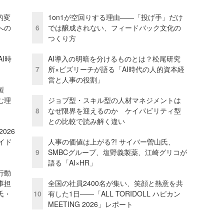
的変
1on1が空回りする理由——「投げ手」だけ
への
6
では醸成されない、フィードバック文化の
つくり方
I時
AI導入の明暗を分けるものとは？松尾研究
7
所×ビズリーチが語る「AI時代の人的資本経
営と人事の役割」
外製
む理
ジョブ型・スキル型の人材マネジメントは
8
なぜ限界を迎えるのか ケイパビリティ型
との比較で読み解く違い
026
イド
人事の価値は上がる?! サイバー曽山氏、
9
SMBCグループ、塩野義製薬、江崎グリコが
語る「AI×HR」
行動
事担
全国の社員2400名が集い、笑顔と熱意を共
氏・
10
有した1日――「ALL TORIDOLL ハピカン
MEETING 2026」レポート