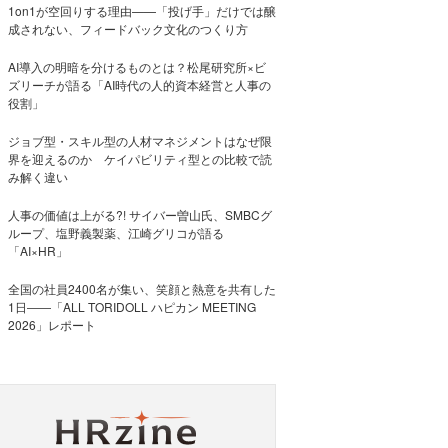
1on1が空回りする理由——「投げ手」だけでは醸
成されない、フィードバック文化のつくり方
AI導入の明暗を分けるものとは？松尾研究所×ビ
ズリーチが語る「AI時代の人的資本経営と人事の
役割」
ジョブ型・スキル型の人材マネジメントはなぜ限
界を迎えるのか ケイパビリティ型との比較で読
み解く違い
人事の価値は上がる?! サイバー曽山氏、SMBCグ
ループ、塩野義製薬、江崎グリコが語る
「AI×HR」
全国の社員2400名が集い、笑顔と熱意を共有した
1日――「ALL TORIDOLL ハピカン MEETING
2026」レポート