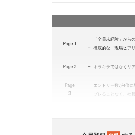
「全員未経験」から
Page
1
徹底的な「現場ヒア
Page
2
キラキラではなくリ
Page
エントリー数が4倍に
3
ブレることなく、社