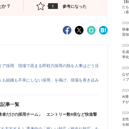
【動
たか？
参考になった
1
たも
（喜
2026
研修
習加
2026
生成
率化
リア採用 現場で高まる即戦力採用の熱を人事はどう活
2026
なぜ
ィブ
人も組織も不幸にしない採用」を掲げ、現場を巻き込み
2026
AI
チが
載記事一覧
2026
験者だけの採用チーム」 エントリー数4倍など快進撃
女性
を組
度を左右する！ 選考中の「嬉しい対応／残念な対応」を