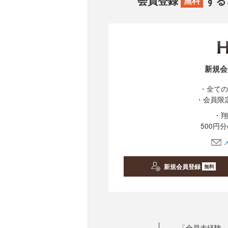
会員登録
する
無料
新規会
・全ての
・会員限
・翔
500円
新規会員登録
無料
「全員未経験