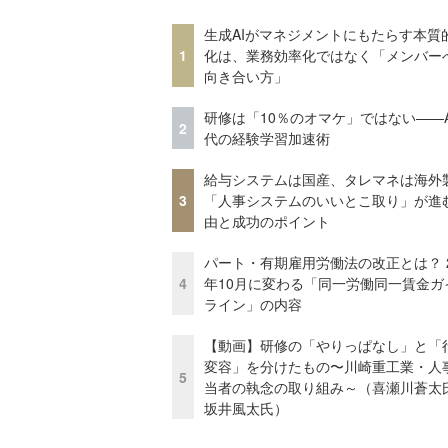
生成AIがマネジメントにもたらす本質
1
化は、業務効率化ではなく「メンバー
向き合い方」
研修は「10％のオマケ」ではない——A
2
代の経験学習加速術
給与システムは国産、タレマネは海
3
「人事システムのいいとこ取り」が進
由と成功のポイント
パート・有期雇用労働法の改正とは？ 2
4
年10月に変わる「同一労働同一賃金ガ
ライン」の内容
【動画】研修の「やりっぱなし」と「
変容」を分けたもの〜川崎重工業・人
5
当者の執念の取り組み～（喜瀬川蒼太
坂井風太氏）