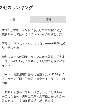
クセスランキング
今日
月間
生成AIがマネジメントにもたらす本質的変化は、
業務効率化ではなく「メンバーへの向き合い方」
研修は「10％のオマケ」ではない——AI時代の経
験学習加速術
給与システムは国産、タレマネは海外製 「人事
システムのいいとこ取り」が進む理由と成功のポ
イント
パート・有期雇用労働法の改正とは？ 2026年10
月に変わる「同一労働同一賃金ガイドライン」の
内容
【動画】研修の「やりっぱなし」と「行動変容」
を分けたもの〜川崎重工業・人事担当者の執念の
取り組み～（喜瀬川蒼太氏・坂井風太氏）