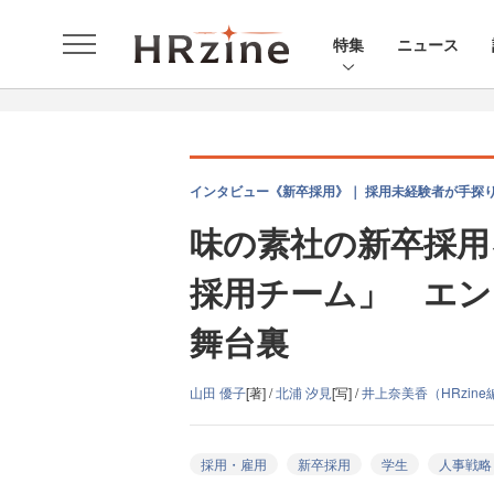
特集
ニュース
インタビュー《新卒採用》｜ 採用未経験者が手探り
味の素社の新卒採用
採用チーム」 エン
舞台裏
山田 優子
[著] /
北浦 汐見
[写] /
井上奈美香（HRzin
採用・雇用
新卒採用
学生
人事戦略