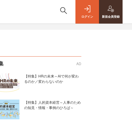
ログイン
新規
会員登録
集
AD
【特集】HRの未来～AIで何が変わ
るのか／変わらないのか
【特集】人的資本経営～人事のため
の知見・情報・事例のひろば～