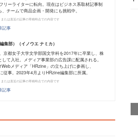
年にフリーライターに転向。現在はビジネス系取材記事制
ら、チームで商品企画・開発にも挑戦中。
、または直近の記事の寄稿時点での内容です
筆記事
ne編集部）（イノウエ ナミカ）
れ。京都女子大学文学部国文学科を2017年に卒業し、株
として入社。メディア事業部の広告課に配属される。
けWebメディア「HRzine」の立ち上げに参画し、
者に従事。2023年4月よりHRzine編集部に所属。
、または直近の記事の寄稿時点での内容です
筆記事