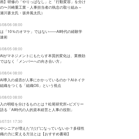
画】研修の「やりっぱなし」と「行動変容」を分け
の〜川崎重工業・人事担当者の執念の取り組み～
瀬川蒼太氏・坂井風太氏）
/08/06 08:00
は「10％のオマケ」ではない——AI時代の経験学
速術
/08/05 08:00
AIがマネジメントにもたらす本質的変化は、業務効
ではなく「メンバーへの向き合い方」
/08/04 08:00
AI導入の成否が人事にかかっているのか？AIネイテ
組織をつくる「組織OS」という視点
/08/03 08:00
導入の明暗を分けるものとは？松尾研究所×ビズリー
語る「AI時代の人的資本経営と人事の役割」
/07/31 17:30
やシニアが増えた“だけ”になっていないか？多様性
織の力に変える方法とは【おすすめ書籍】