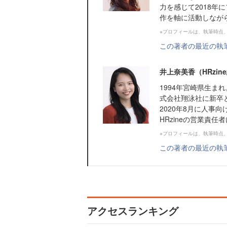
力を感じて2018
作を軸に活動しなが
※プロフィールは、執筆時点
この著者の最近の執
井上奈美香（HRzi
1994年宮崎県生ま
式会社翔泳社に新卒
2020年8月に人事向
HRzineの営業責任
※プロフィールは、執筆時点
この著者の最近の執
アクセスランキング