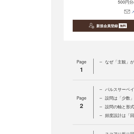
500円
新規会員登録
無料
Page
なぜ「主観」
1
パルスサーベ
Page
設問は「少数
2
設問の軸と形
頻度設計は「
スコアに振り