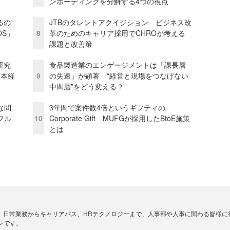
ンボーディングを分解する4つの視点
るの
JTBのタレントアクイジション ビジネス改
OS」
8
革のためのキャリア採用でCHROが考える
課題と改善策
研究
食品製造業のエンゲージメントは「課長層
資本経
9
の失速」が顕著 “経営と現場をつなげない
中間層”をどう変える？
な問
3年間で案件数4倍というギフティの
フル
10
Corporate Gift MUFGが採用したBtoE施策
とは
、日常業務からキャリアパス、HRテクノロジーまで、人事部や人事に関わる皆様に
ンです。