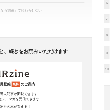
6
単なる施策」で終わらせない
7
8
と、
続きをお読みいただけます
9
10
員登録
のご案内
無料
過去記事が閲覧できます
定メルマガを受信できます
泳社の本が買える！