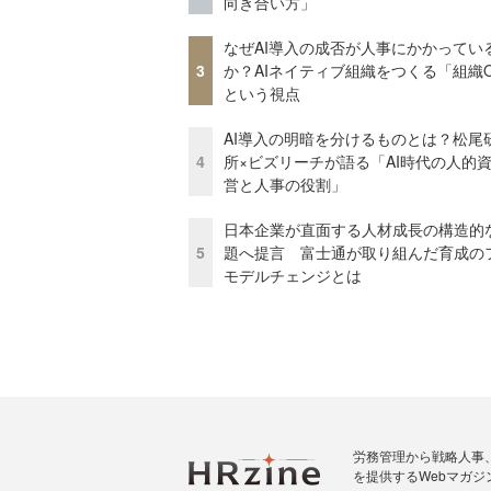
向き合い方」
なぜAI導入の成否が人事にかかってい
3
か？AIネイティブ組織をつくる「組織
という視点
AI導入の明暗を分けるものとは？松尾
4
所×ビズリーチが語る「AI時代の人的
営と人事の役割」
日本企業が直面する人材成長の構造的
5
題へ提言 富士通が取り組んだ育成の
モデルチェンジとは
労務管理から戦略人事
を提供するWebマガジ