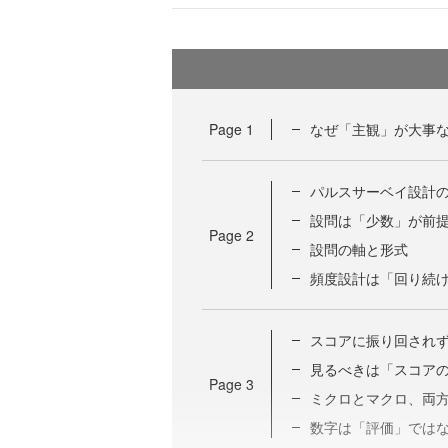
Page
1
なぜ「主観」が大事
パルスサーベイ設計
設問は「少数」が前
Page
2
設問の軸と形式
頻度設計は「回り続
スコアに振り回され
見るべきは「スコア
Page
3
ミクロとマクロ、両
数字は「評価」では