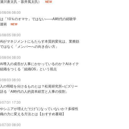
瀬川蒼太氏・坂井風太氏）
NEW
/08/06 08:00
は「10％のオマケ」ではない——AI時代の経験学
速術
NEW
/08/05 08:00
AIがマネジメントにもたらす本質的変化は、業務効
ではなく「メンバーへの向き合い方」
/08/04 08:00
AI導入の成否が人事にかかっているのか？AIネイテ
組織をつくる「組織OS」という視点
/08/03 08:00
導入の明暗を分けるものとは？松尾研究所×ビズリー
語る「AI時代の人的資本経営と人事の役割」
/07/31 17:30
やシニアが増えた“だけ”になっていないか？多様性
織の力に変える方法とは【おすすめ書籍】
/07/30 08:00