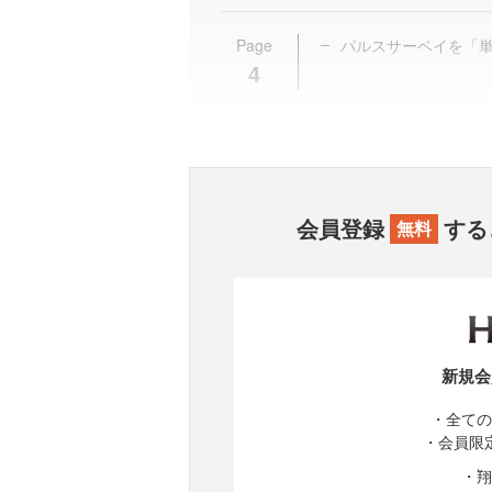
Page
パルスサーベイを「
4
会員登録
する
無料
新規会
・全ての
・会員限
・翔