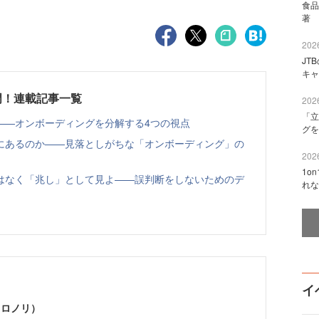
食品
著 
2026
JT
キャ
門！連載記事一覧
2026
「立
——オンボーディングを分解する4つの視点
グを
にあるのか——見落としがちな「オンボーディング」の
2026
1o
はなく「兆し」として見よ——誤判断をしないためのデ
れな
イ
ヒロノリ）