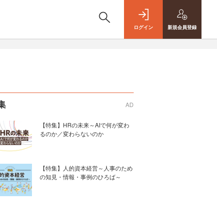
ログイン
新規
会員登録
集
AD
【特集】HRの未来～AIで何が変わ
るのか／変わらないのか
【特集】人的資本経営～人事のため
の知見・情報・事例のひろば～