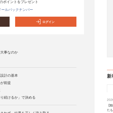
分のポイントをプレゼント
メールバックナンバー
ログイン
が大事なのか
イ設計の基本
新
」が前提
式
回り続けるか」で決める
2026
【動
たも
回されず、結果を正しく読み取る