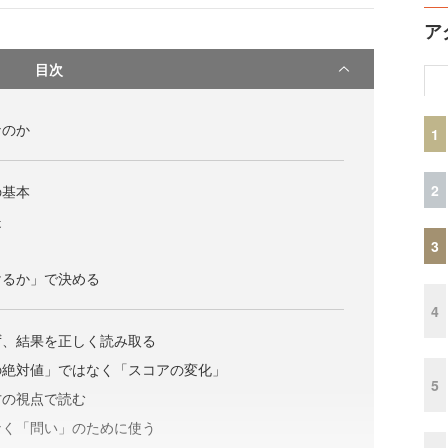
ア
目次
なのか
1
2
の基本
提
3
けるか」で決める
4
ず、結果を正しく読み取る
の絶対値」ではなく「スコアの変化」
5
方の視点で読む
なく「問い」のために使う