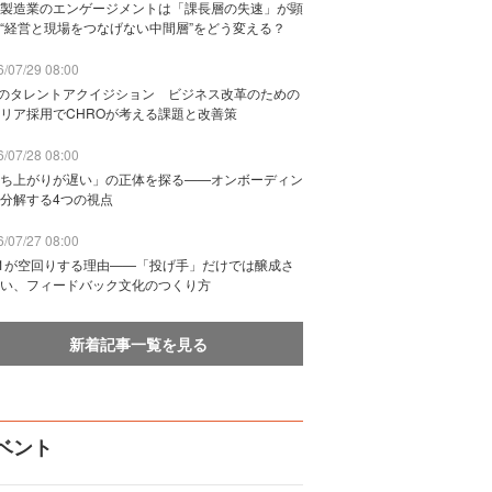
製造業のエンゲージメントは「課長層の失速」が顕
“経営と現場をつなげない中間層”をどう変える？
/07/29 08:00
Bのタレントアクイジション ビジネス改革のための
リア採用でCHROが考える課題と改善策
/07/28 08:00
ち上がりが遅い」の正体を探る——オンボーディン
分解する4つの視点
/07/27 08:00
n1が空回りする理由——「投げ手」だけでは醸成さ
い、フィードバック文化のつくり方
新着記事一覧を見る
ベント