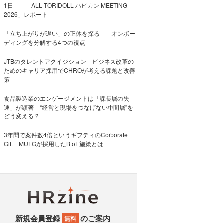
1日――「ALL TORIDOLL ハピカン MEETING
2026」レポート
「立ち上がりが遅い」の正体を探る——オンボー
ディングを分解する4つの視点
JTBのタレントアクイジション ビジネス改革の
ためのキャリア採用でCHROが考える課題と改善
策
食品製造業のエンゲージメントは「課長層の失
速」が顕著 “経営と現場をつなげない中間層”を
どう変える？
3年間で案件数4倍というギフティのCorporate
Gift MUFGが採用したBtoE施策とは
新規会員登録
のご案内
無料