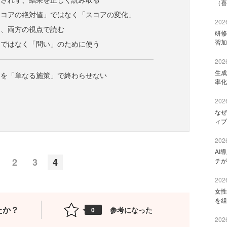
（喜
スコアの絶対値」ではなく「スコアの変化」
2026
ロ、両方の視点で読む
研修
習加
」ではなく「問い」のために使う
2026
生成
イを「単なる施策」で終わらせない
率化
2026
なぜ
ィブ
2026
AI
2
3
4
チが
2026
女性
を組
たか？
参考になった
0
2026