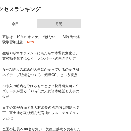
クセスランキング
今日
月間
研修は「10％のオマケ」ではない——AI時代の経
験学習加速術
NEW
生成AIがマネジメントにもたらす本質的変化は、
業務効率化ではなく「メンバーへの向き合い方」
なぜAI導入の成否が人事にかかっているのか？AI
ネイティブ組織をつくる「組織OS」という視点
AI導入の明暗を分けるものとは？松尾研究所×ビ
ズリーチが語る「AI時代の人的資本経営と人事の
役割」
日本企業が直面する人材成長の構造的な問題へ提
言 富士通が取り組んだ育成のフルモデルチェン
ジとは
全国の社員2400名が集い、笑顔と熱意を共有した