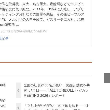
士号を取得後、東大、名古屋大、産総研などでコンピュ
術研究に取り組む。2011年、DeNAに入社し、アプリ
ーケティング分析などの部署を統括、その後ピープルア
担当。メルカリの人事を経て、ビズリーチに入社。現在
ch研究所 ...
、または直近の記事の寄稿時点での内容です
筆記事
I時
全国の社員2400名が集い、笑顔と熱意を共
6
有した1日――「ALL TORIDOLL ハピカン
MEETING 2026」レポート
的変
への
「立ち上がりが遅い」の正体を探る——オ
7